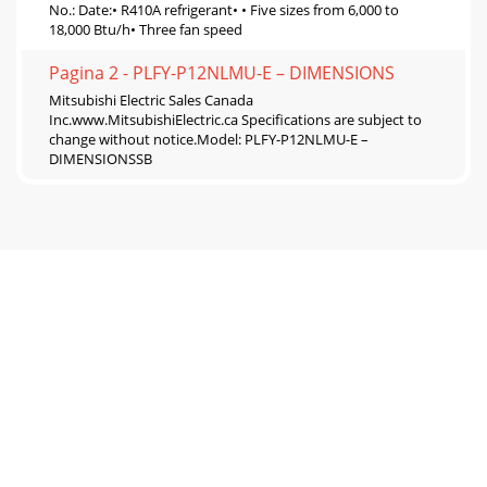
No.: Date:• R410A refrigerant• • Five sizes from 6,000 to
18,000 Btu/h• Three fan speed
Pagina 2 - PLFY-P12NLMU-E – DIMENSIONS
Mitsubishi Electric Sales Canada
Inc.www.MitsubishiElectric.ca Speciﬁcations are subject to
change without notice.Model: PLFY-P12NLMU-E –
DIMENSIONSSB