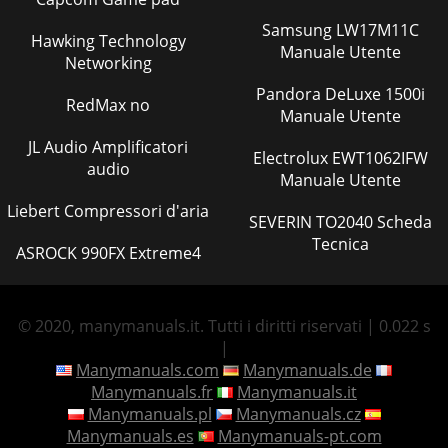
Samsung LW17M11C
Hawking Technology
Manuale Utente
Networking
Pandora DeLuxe 1500i
RedMax no
Manuale Utente
JL Audio Amplificatori
Electrolux EWT1062IFW
audio
Manuale Utente
Liebert Compressori d'aria
SEVERIN TO2040 Scheda
Tecnica
ASROCK 990FX Extreme4
© 2020, manymanuals.it. Tutti i diritti riservati | 0.022 s
|
Manymanuals.com
Manymanuals.de
Manymanuals.fr
Manymanuals.it
Manymanuals.pl
Manymanuals.cz
Manymanuals.es
Manymanuals-pt.com