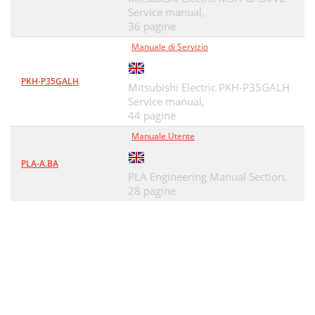
Service manual,
36 pagine
Manuale di Servizio
PKH-P35GALH
Mitsubishi Electric PKH-P35GALH
Service manual,
44 pagine
Manuale Utente
PLA-A.BA
PLA Engineering Manual Section,
28 pagine