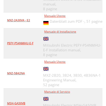
manual,
8 pagine
Manuale Utente
MXZ-2A30VA - E2
Datenblatt zum PDF -,
51 pagine
Manuale di Installazione
PEFY-P54NMHU-E-F
Mitsubishi Electric PEFY-P54NMHU-
E-F Installation manual,
8 pagine
Manuale Utente
MXZ-5B42NA
MXZ-2B20, 3B24, 3B30, 4B36NA-1
Engineering Manual,
52 pagine
Manuale di Servizio
MSH-GA50VB
Mitsubishi Electric MSH-GA50VB