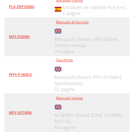
Manuale Utente
PLA-ZRP100BA
Unidades de cassette PLA [en] ,
6 pagine
Manuale di Servizio
MSY-D30NA
Mitsubishi Electric MSY-D30NA
Service manual,
34 pagine
Specifiche
PFFY-P.VKM-E
Mitsubishi Electric PFFY-P.VKM-E
Specifications,
22 pagine
Manuale Utente
MSY-GE18NA
M-SERIES SINGLE ZONE SYSTEMS
MSY-GE,
50 pagine