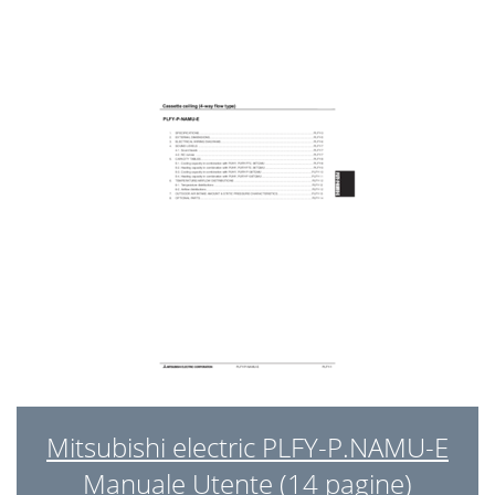
Mitsubishi electric PLFY-P.NAMU-E
Manuale Utente (14 pagine)