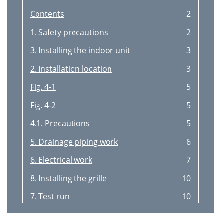
Contents
2
1. Safety precautions
2
3. Installing the indoor unit
3
2. Installation location
3
Fig. 4-1
5
Fig. 4-2
5
4.1. Precautions
5
5. Drainage piping work
6
6. Electrical work
7
8. Installing the grille
10
7. Test run
10
Printed in Japan
16