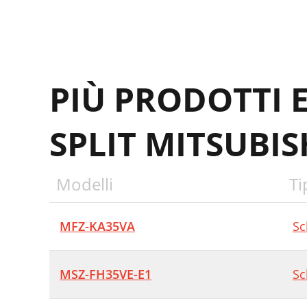
PIÙ PRODOTTI 
SPLIT MITSUBIS
Modelli
Ti
MFZ-KA35VA
Sc
MSZ-FH35VE-E1
Sc