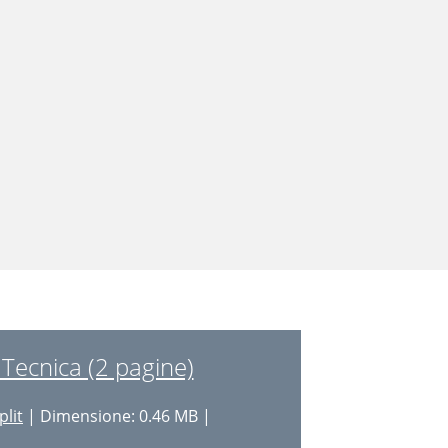
Tecnica (2 pagine)
plit
| Dimensione: 0.46 MB |