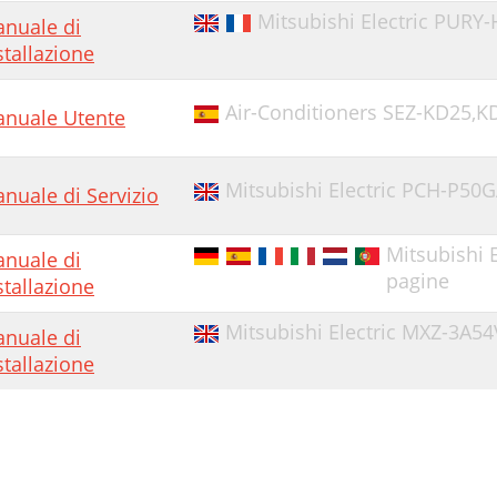
Mitsubishi Electric PURY
nuale di
stallazione
Air-Conditioners SEZ-KD25,
nuale Utente
Mitsubishi Electric PCH-P50
nuale di Servizio
Mitsubishi 
nuale di
pagine
stallazione
Mitsubishi Electric MXZ-3A54
nuale di
stallazione