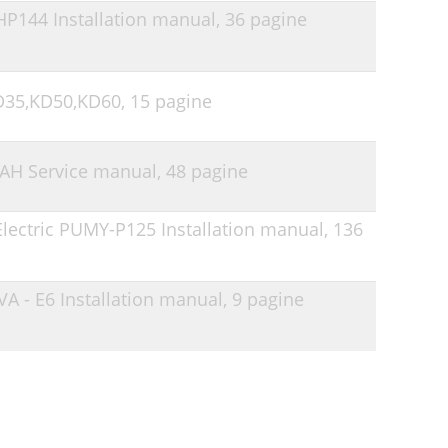
-HP144 Installation manual,
36 pagine
KD35,KD50,KD60,
15 pagine
GAH Service manual,
48 pagine
Electric PUMY-P125 Installation manual,
136
VA - E6 Installation manual,
9 pagine