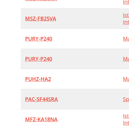
In
Is
MSZ-FB25VA
In
PURY-P240
Ma
PURY-P240
Ma
PUHZ-HA2
Ma
PAC-SF44SRA
Sp
Is
MFZ-KA18NA
In