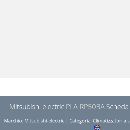
Mitsubishi electric PLA-RP50BA Scheda 
Marchio:
Mitsubishi-electric
| Categoria:
Climatizzatori a s