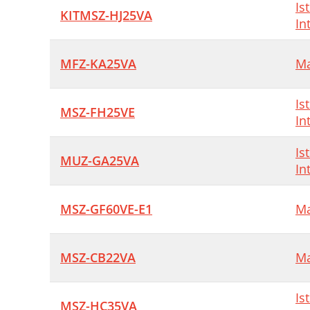
Is
KITMSZ-HJ25VA
In
MFZ-KA25VA
Ma
Is
MSZ-FH25VE
In
Is
MUZ-GA25VA
In
MSZ-GF60VE-E1
Ma
MSZ-CB22VA
Ma
Is
MSZ-HC35VA