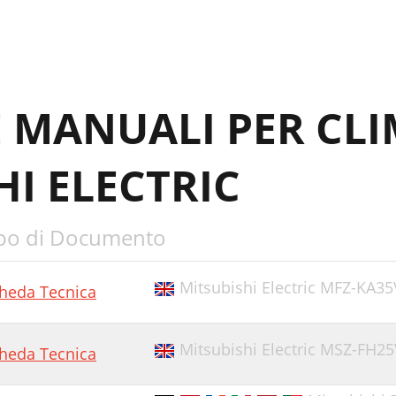
E MANUALI PER CLI
HI ELECTRIC
po di Documento
Mitsubishi Electric MFZ-KA35
heda Tecnica
Mitsubishi Electric MSZ-FH25
heda Tecnica