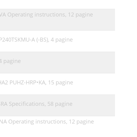
VA Operating instructions,
12 pagine
P240TSKMU-A (-BS),
4 pagine
4 pagine
•HA2 PUHZ-HRP•KA,
15 pagine
SRA Specifications,
58 pagine
NA Operating instructions,
12 pagine