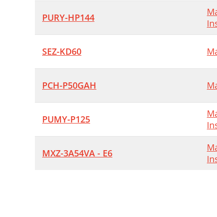
Ma
PURY-HP144
In
SEZ-KD60
Ma
PCH-P50GAH
Ma
Ma
PUMY-P125
In
Ma
MXZ-3A54VA - E6
In