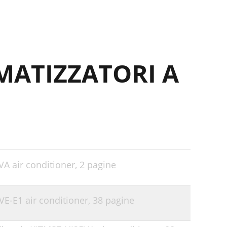
MATIZZATORI A
VA air conditioner,
2 pagine
VE-E1 air conditioner,
38 pagine