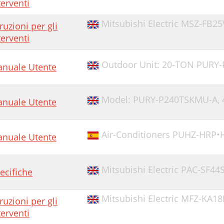
terventi
Mitsubishi Electric MSZ-FB25
truzioni per gli
terventi
Outdoor Unit: 20-TON PURY-
nuale Utente
Model: PURY-P240TSKMU-A,
nuale Utente
Air-Conditioners PUHZ-HRP
nuale Utente
Mitsubishi Electric PAC-SF44
ecifiche
Mitsubishi Electric MFZ-KA18
truzioni per gli
terventi