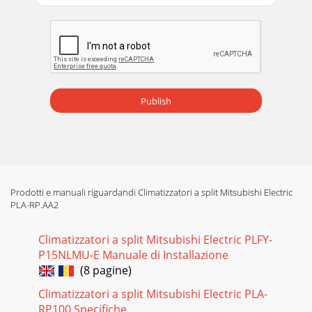
Pagina 17
IntesisBox® ME-AC-MBS-1 v.1.13 User’s Manual rev.8 9
URLemailtelhttp://www.intesis.com
Publish
Prodotti e manuali riguardandi Climatizzatori a split Mitsubishi Electric
PLA-RP.AA2
Climatizzatori a split Mitsubishi Electric PLFY-
P15NLMU-E Manuale di Installazione
(8 pagine)
Climatizzatori a split Mitsubishi Electric PLA-
RP100 Specifiche