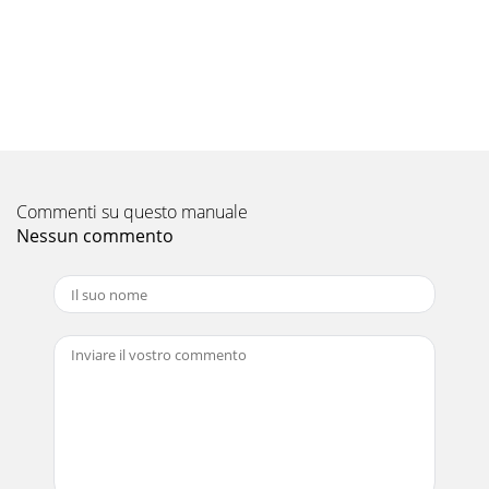
Pagina 12
IntesisBox® ME-AC-MBS-1 v.1.13 User’s Manual rev.8 4
URLemailtelhttp://www.intesis.com
Pagina 13
IntesisBox® ME-AC-MBS-1 v.1.13 User’s Manual rev.8 5
URLemailtelhttp://www.intesis.com
Commenti su questo manuale
Pagina 14
Nessun commento
IntesisBox® ME-AC-MBS-1 v.1.13 User’s Manual rev.8 6
URLemailtelhttp://www.intesis.com
Pagina 15
IntesisBox® ME-AC-MBS-1 v.1.13 User’s Manual rev.8 7
URLemailtelhttp://www.intesis.com
Pagina 16
IntesisBox® ME-AC-MBS-1 v.1.13 User’s Manual rev.8 8
URLemailtelhttp://www.intesis.com