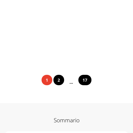
1
2
17
...
Sommario