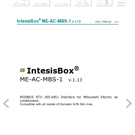
® 
IntesisBox
ME-AC-MBS-1 
v.1.13  
User’s
 Manual    
rev.8
® 
IntesisBox
ME-AC-
MBS-1
v.1.13
MODBUS 
RTU 
(RS-485)
Interface 
for 
Mitsubishi 
Electric 
air
conditioners.  
Compatible with all models of Domestic & Mr.Slim lines.  