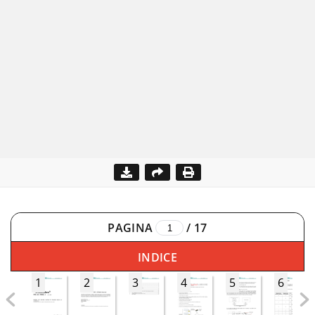
PAGINA
/
17
INDICE
1
2
3
4
5
6