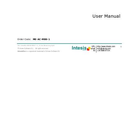
User Manual
Order Code:  
ME-
AC-MBS-1 
Doc: IntesisBox ME-AC-MBS-1 v1_13 User Manual eng
 r8.pdf  
URL
http://ww
w.intesis.com       
1
© Intesis Soft
ware S.L. - All 
rights reser
ved 
email
info@intesis.com
tel
+34 938047134
IntesisBox
is a 
registered trad
emark of Int
esis Software S
L