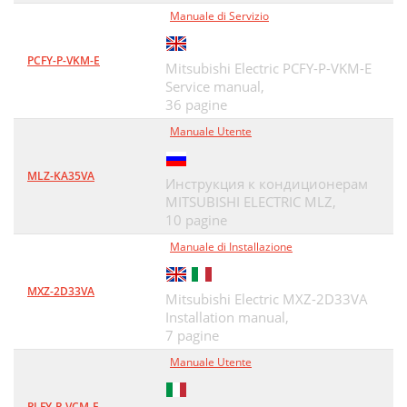
Manuale di Servizio
PCFY-P-VKM-E
Mitsubishi Electric PCFY-P-VKM-E
Service manual,
36 pagine
Manuale Utente
MLZ-KA35VA
Инструкция к кондиционерам
MITSUBISHI ELECTRIC MLZ,
10 pagine
Manuale di Installazione
MXZ-2D33VA
Mitsubishi Electric MXZ-2D33VA
Installation manual,
7 pagine
Manuale Utente
PLFY-P-VCM-E