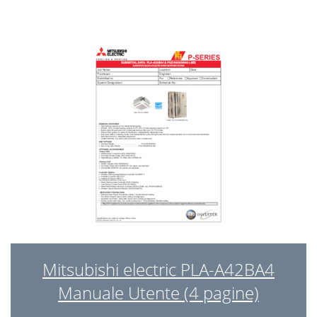
Mitsubishi electric PLA-A42BA4
Manuale Utente (4 pagine)