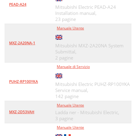
PEAD-A24
Mitsubishi Electric PEAD-A24
Installation manual,
23 pagine
Manuale Utente
MXZ-2A20NA-1
Mitsubishi MXZ-2A20NA System
Submittal,
2 pagine
Manuale di Servizio
PUHZ-RP100YKA
Mitsubishi Electric PUHZ-RP100YKA
Service manual,
142 pagine
Manuale Utente
MXZ-2D53VAH
Ladda ner - Mitsubishi Electric,
3 pagine
Manuale Utente