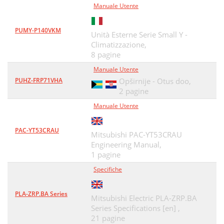
Manuale Utente
PUMY-P140VKM
Unità Esterne Serie Small Y -
Climatizzazione,
8 pagine
Manuale Utente
PUHZ-FRP71VHA
Opširnije - Otus doo,
2 pagine
Manuale Utente
PAC-YT53CRAU
Mitsubishi PAC-YT53CRAU
Engineering Manual,
1 pagine
Specifiche
PLA-ZRP.BA Series
Mitsubishi Electric PLA-ZRP.BA
Series Specifications [en] ,
21 pagine