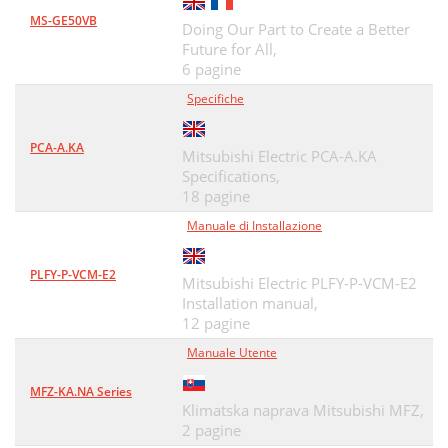
MS-GE50VB
Doing Our Part to Create a Better
Future for All,
6 pagine
Specifiche
PCA-A.KA
Mitsubishi Electric PCA-A.KA
Specifications,
18 pagine
Manuale di Installazione
PLFY-P-VCM-E2
Mitsubishi Electric PLFY-P-VCM-E2
Installation manual,
12 pagine
Manuale Utente
MFZ-KA.NA Series
Klimatska naprava Mitsubishi MFZ,
2 pagine