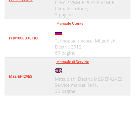
PLFY-P VBM-E PLFY-P VCM-E -
Climatizzazione,
3 pagine
Manuale Utente
PHV1000DXE HO
Тепловые насосы Mitsubishi
Electric 2012,
60 pagine
Manuale di Servizio
MSZ-EF42VES
Mitsubishi Electric MSZ-EF42VES
Service manual [en] ,
36 pagine