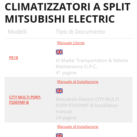
CLIMATIZZATORI A SPLIT
MITSUBISHI ELECTRIC
Modelli
Tipo di Documento
Manuale Utente
PK18
Al Madar Transportation & Vehicle
Maintenance O.P.C,
41 pagine
Manuale di Installazione
CITY MULTI PQRY-
Mitsubishi Electric CITY MULTI
P200YMF-B
PQRY-P200YMF-B Installation
manual,
24 pagine
Manuale di Installazione