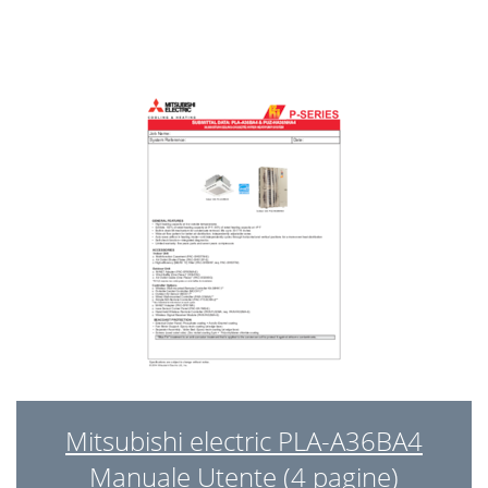
9-7. TEST POINT DIAGRAM
27
PLA-A·BA4
28
SPECIAL FUNCTION
29
  
31
DISASSEMBLY PROCEDURE
32
OPERATING PROCEDURE
33
PHOTOS & ILLUSTRATIONS
33
Made in Japan
36
Mitsubishi electric PLA-A36BA4
Manuale Utente (4 pagine)