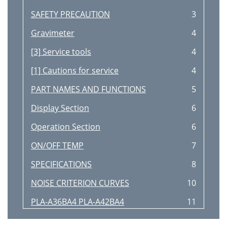
SAFETY PRECAUTION
3
Gravimeter
4
[3] Service tools
4
[1] Cautions for service
4
PART NAMES AND FUNCTIONS
5
Display Section
6
Operation Section
6
ON/OFF TEMP
7
SPECIFICATIONS
8
NOISE CRITERION CURVES
10
PLA-A36BA4 PLA-A42BA4
11
OUTLINES AND DIMENSIONS
12