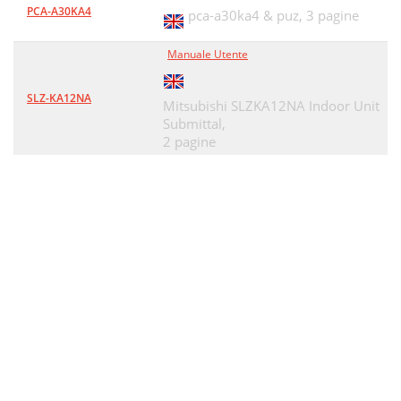
PCA-A30KA4
pca-a30ka4 & puz,
3 pagine
Manuale Utente
SLZ-KA12NA
Mitsubishi SLZKA12NA Indoor Unit
Submittal,
2 pagine