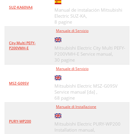
SUZ-KA60VA4
Manual de instalación Mitsubishi
Electric SUZ-KA,
8 pagine
Manuale di Servizio
City Multi PEFY-
Mitsubishi Electric City Multi PEFY-
P200VMH-E
P200VMH-E Service manual,
30 pagine
Manuale di Servizio
MSZ-G09SV
Mitsubishi Electric MSZ-G09SV
Service manual [da] ,
68 pagine
Manuale di Installazione
PURY-WP200
Mitsubishi Electric PURY-WP200
Installation manual,