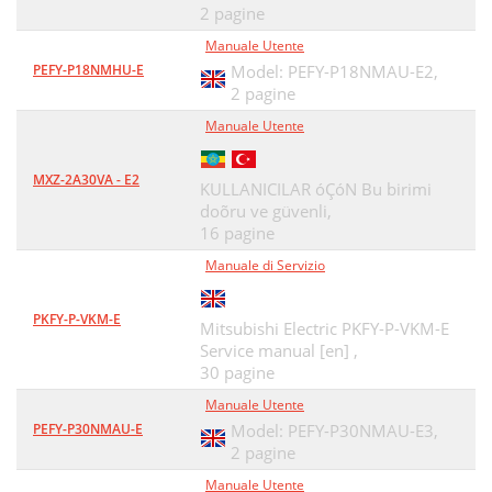
2 pagine
Manuale Utente
PEFY-P18NMHU-E
Model: PEFY-P18NMAU-E2,
2 pagine
Manuale Utente
MXZ-2A30VA - E2
KULLANICILAR óÇóN Bu birimi
doõru ve güvenli,
16 pagine
Manuale di Servizio
PKFY-P-VKM-E
Mitsubishi Electric PKFY-P-VKM-E
Service manual [en] ,
30 pagine
Manuale Utente
PEFY-P30NMAU-E
Model: PEFY-P30NMAU-E3,
2 pagine
Manuale Utente