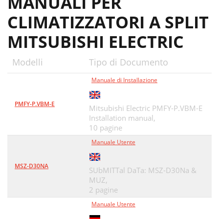
MANUALI PER
CLIMATIZZATORI A SPLIT
MITSUBISHI ELECTRIC
Modelli
Tipo di Documento
Manuale di Installazione
PMFY-P.VBM-E
Mitsubishi Electric PMFY-P.VBM-E
Installation manual,
10 pagine
Manuale Utente
MSZ-D30NA
SUbMITTal DaTa: MSZ-D30Na &
MUZ,
2 pagine
Manuale Utente