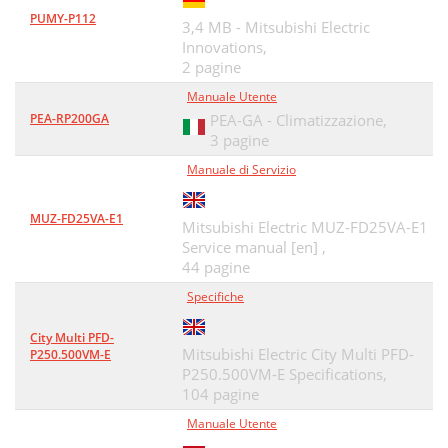
PUMY-P112
3,4 MB - Mitsubishi Electric
Innovations,
2 pagine
Manuale Utente
PEA-RP200GA
PEA-GA - Climatizzazione,
3 pagine
Manuale di Servizio
MUZ-FD25VA-E1
Mitsubishi Electric MUZ-FD25VA-E1
Service manual [en] ,
44 pagine
Specifiche
City Multi PFD-
Mitsubishi Electric City Multi PFD-
P250.500VM-E
P250.500VM-E Specifications,
104 pagine
Manuale Utente