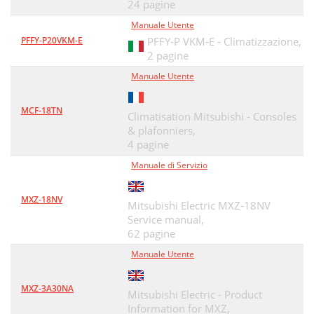
24 pagine
Manuale Utente
PFFY-P20VKM-E
PFFY-P VKM-E - Climatizzazione,
2 pagine
Manuale Utente
MCF-18TN
Climatisation Mitsubishi - Consoles
& plafonniers,
4 pagine
Manuale di Servizio
MXZ-18NV
Mitsubishi Electric MXZ-18NV
Service manual,
62 pagine
Manuale Utente
MXZ-3A30NA
Mitsubishi Electric - Product
Information for MXZ,