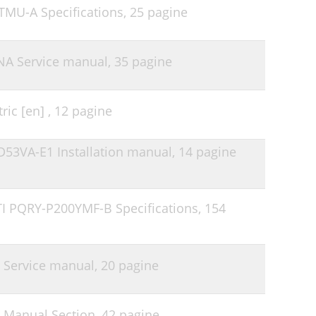
0TMU-A Specifications,
25 pagine
9NA Service manual,
35 pagine
ric [en] ,
12 pagine
2D53VA-E1 Installation manual,
14 pagine
LTI PQRY-P200YMF-B Specifications,
154
N Service manual,
20 pagine
 Manual Section,
42 pagine