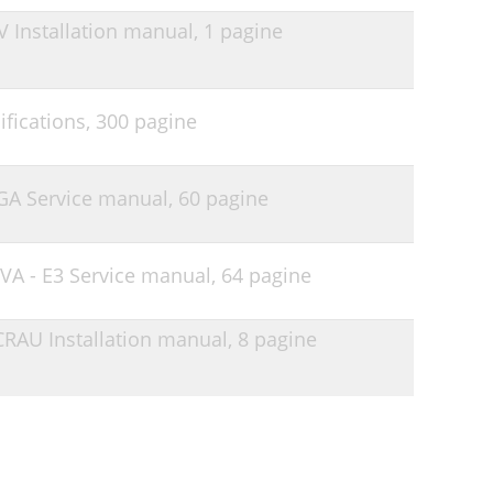
V Installation manual,
1 pagine
ifications,
300 pagine
1GA Service manual,
60 pagine
VA - E3 Service manual,
64 pagine
CRAU Installation manual,
8 pagine