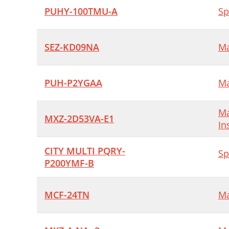
PUHY-100TMU-A
Sp
SEZ-KD09NA
Ma
PUH-P2YGAA
Ma
Ma
MXZ-2D53VA-E1
In
CITY MULTI PQRY-
Sp
P200YMF-B
MCF-24TN
Ma