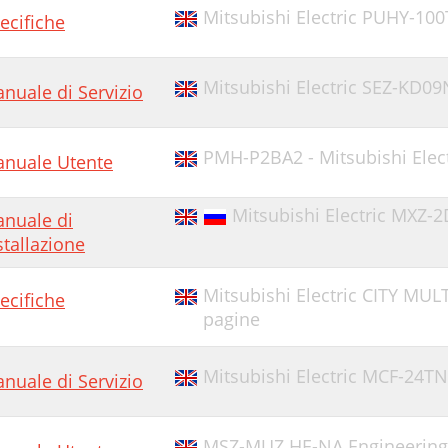
Mitsubishi Electric PUHY-10
ecifiche
Mitsubishi Electric SEZ-KD0
nuale di Servizio
PMH-P2BA2 - Mitsubishi Elect
nuale Utente
Mitsubishi Electric MXZ-
nuale di
stallazione
Mitsubishi Electric CITY MU
ecifiche
pagine
Mitsubishi Electric MCF-24T
nuale di Servizio
MSZ-MUZ HE-NA Engineering