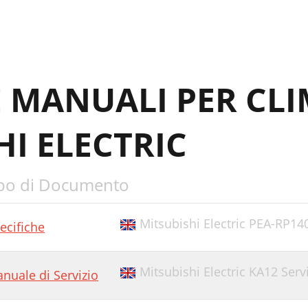
E MANUALI PER CLI
HI ELECTRIC
po di Documento
Mitsubishi Electric PEA-RP14
ecifiche
Mitsubishi Electric KA12 Ser
nuale di Servizio