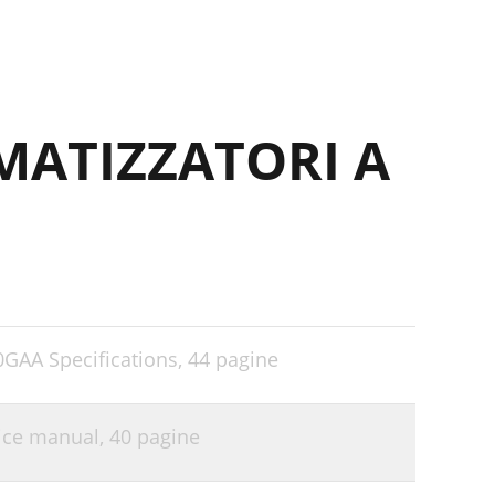
MATIZZATORI A
0GAA Specifications,
44 pagine
vice manual,
40 pagine