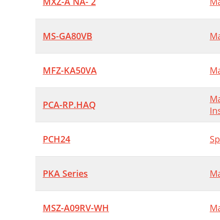
MXZ-A NA- 2
Ma
MS-GA80VB
Ma
MFZ-KA50VA
Ma
Ma
PCA-RP.HAQ
In
PCH24
Sp
PKA Series
Ma
MSZ-A09RV-WH
Ma