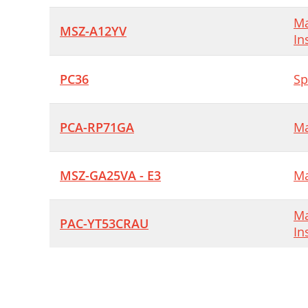
Ma
MSZ-A12YV
In
PC36
Sp
PCA-RP71GA
Ma
MSZ-GA25VA - E3
Ma
Ma
PAC-YT53CRAU
In