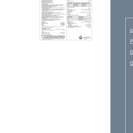
J
P
D
D