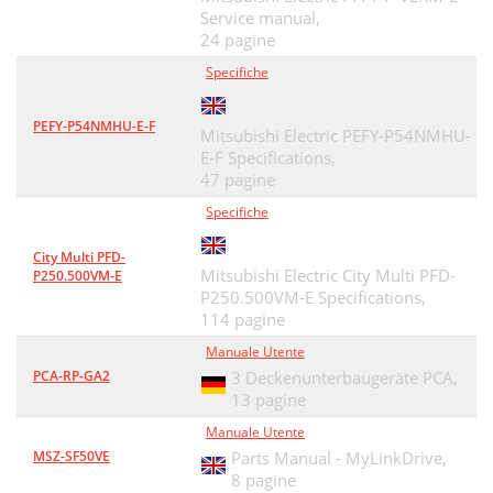
Service manual,
24 pagine
Specifiche
PEFY-P54NMHU-E-F
Mitsubishi Electric PEFY-P54NMHU-
E-F Specifications,
47 pagine
Specifiche
City Multi PFD-
Mitsubishi Electric City Multi PFD-
P250.500VM-E
P250.500VM-E Specifications,
114 pagine
Manuale Utente
PCA-RP-GA2
3 Deckenunterbaugeräte PCA,
13 pagine
Manuale Utente
MSZ-SF50VE
Parts Manual - MyLinkDrive,
8 pagine