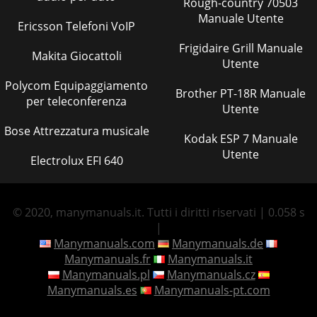
Rough-country 70503
Manuale Utente
Ericsson Telefoni VoIP
Frigidaire Grill Manuale
Makita Giocattoli
Utente
Polycom Equipaggiamento
Brother PT-18R Manuale
per teleconferenza
Utente
Bose Attrezzatura musicale
Kodak ESP 7 Manuale
Utente
Electrolux EFI 640
© 2020, manymanuals.it. Tutti i diritti riservati | 0.058 s
|
Manymanuals.com
Manymanuals.de
Manymanuals.fr
Manymanuals.it
Manymanuals.pl
Manymanuals.cz
Manymanuals.es
Manymanuals-pt.com