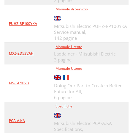
2 pagine
Manuale di Servizio
PUHZ-RP100YKA
Mitsubishi Electric PUHZ-RP100YKA
Service manual,
142 pagine
Manuale Utente
MXZ-2D53VAH
Ladda ner - Mitsubishi Electric,
3 pagine
Manuale Utente
MS-GE50VB
Doing Our Part to Create a Better
Future for All,
6 pagine
Specifiche
PCA-A.KA
Mitsubishi Electric PCA-A.KA
Specifications,