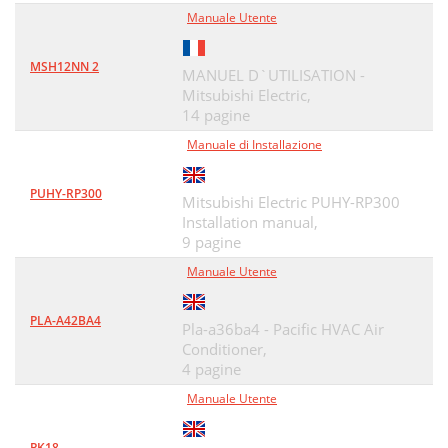
Manuale Utente
MSH12NN 2
MANUEL D`UTILISATION -
Mitsubishi Electric,
14 pagine
Manuale di Installazione
PUHY-RP300
Mitsubishi Electric PUHY-RP300
Installation manual,
9 pagine
Manuale Utente
PLA-A42BA4
Pla-a36ba4 - Pacific HVAC Air
Conditioner,
4 pagine
Manuale Utente
PK18