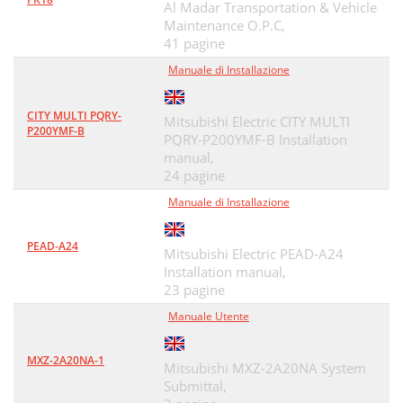
Al Madar Transportation & Vehicle
Maintenance O.P.C,
41 pagine
Manuale di Installazione
CITY MULTI PQRY-
Mitsubishi Electric CITY MULTI
P200YMF-B
PQRY-P200YMF-B Installation
manual,
24 pagine
Manuale di Installazione
PEAD-A24
Mitsubishi Electric PEAD-A24
Installation manual,
23 pagine
Manuale Utente
MXZ-2A20NA-1
Mitsubishi MXZ-2A20NA System
Submittal,