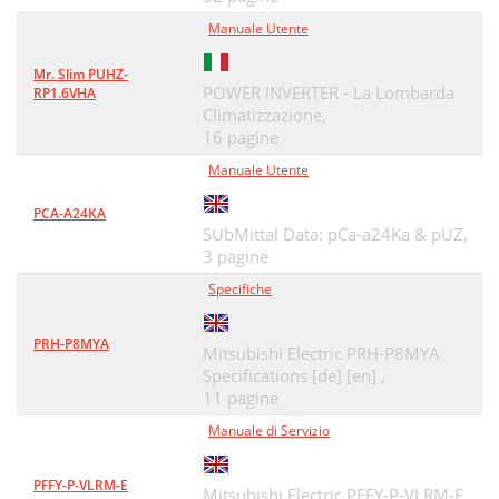
Manuale Utente
Mr. Slim PUHZ-
POWER INVERTER - La Lombarda
RP1.6VHA
Climatizzazione,
16 pagine
Manuale Utente
PCA-A24KA
SUbMittal Data: pCa-a24Ka & pUZ,
3 pagine
Specifiche
PRH-P8MYA
Mitsubishi Electric PRH-P8MYA
Specifications [de] [en] ,
11 pagine
Manuale di Servizio
PFFY-P-VLRM-E
Mitsubishi Electric PFFY-P-VLRM-E