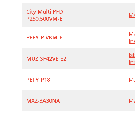
City Multi PFD-
Ma
P250.500VM-E
Ma
PFFY-P.VKM-E
In
Is
MUZ-SF42VE-E2
In
PEFY-P18
Ma
MXZ-3A30NA
Ma