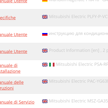
nuale Utente
Mitsubishi Electric PLFY-P-V
ecifiche
инструкцию для кондиционе
nuale Utente
Product Information [en] ,
2 
nuale Utente
Mitsubishi Electric PSA-R
nuale di
stallazione
Mitsubishi Electric PAC-YG6
nuale delle
truzioni
Mitsubishi Electric MSZ-GA3
nuale di Servizio