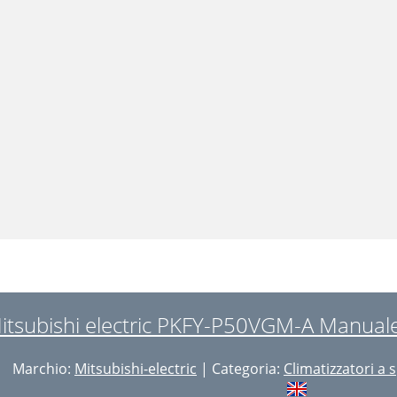
itsubishi electric PKFY-P50VGM-A Manuale 
Marchio:
Mitsubishi-electric
| Categoria:
Climatizzatori a s