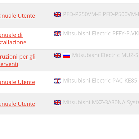
PFD-P250VM-E PFD-P500VM-E
nuale Utente
Mitsubishi Electric PFFY-P.V
nuale di
stallazione
Mitsubishi Electric MUZ-
truzioni per gli
terventi
Mitsubishi Electric PAC-KE8
nuale Utente
Mitsubishi MXZ-3A30NA Syst
nuale Utente