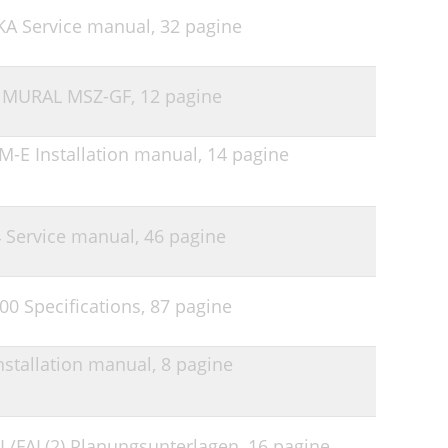
-KA Service manual,
32 pagine
 MURAL MSZ-GF,
12 pagine
AM-E Installation manual,
14 pagine
4 Service manual,
46 pagine
00 Specifications,
87 pagine
nstallation manual,
8 pagine
/FAL(2) Planungsunterlagen,
16 pagine