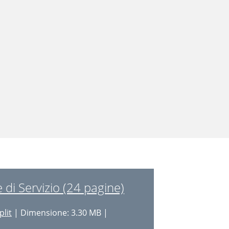
di Servizio (24 pagine)
plit
| Dimensione: 3.30 MB |