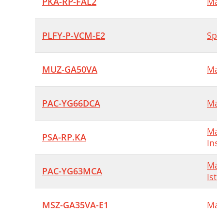
PKA-RP-FAL2
Ma
PLFY-P-VCM-E2
Sp
MUZ-GA50VA
Ma
PAC-YG66DCA
Ma
Ma
PSA-RP.KA
In
Ma
PAC-YG63MCA
Is
MSZ-GA35VA-E1
Ma