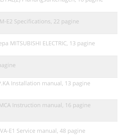
CM-E2 Specifications,
22 pagine
ра MITSUBISHI ELECTRIC,
13 pagine
pagine
P.KA Installation manual,
13 pagine
3MCA Instruction manual,
16 pagine
5VA-E1 Service manual,
48 pagine