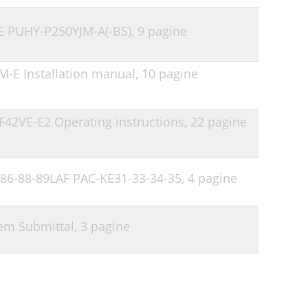
 PUHY-P250YJM-A(-BS),
9 pagine
KM-E Installation manual,
10 pagine
SF42VE-E2 Operating instructions,
22 pagine
5-86-88-89LAF PAC-KE31-33-34-35,
4 pagine
em Submittal,
3 pagine