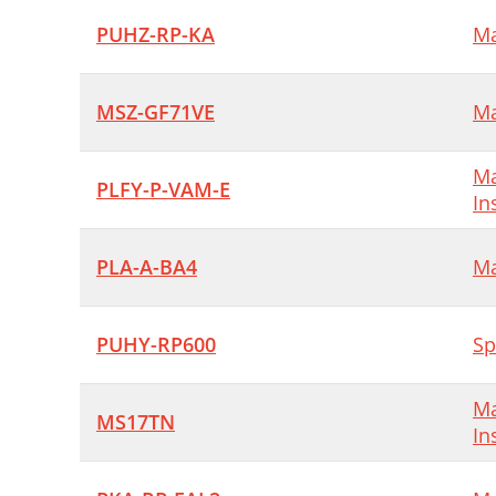
PUHZ-RP-KA
Ma
MSZ-GF71VE
Ma
Ma
PLFY-P-VAM-E
In
PLA-A-BA4
Ma
PUHY-RP600
Sp
Ma
MS17TN
In