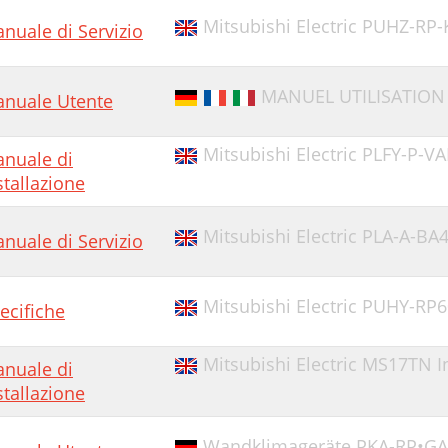
Mitsubishi Electric PUHZ-RP
nuale di Servizio
MANUEL UTILISATION
nuale Utente
Mitsubishi Electric PLFY-P-V
nuale di
stallazione
Mitsubishi Electric PLA-A-BA
nuale di Servizio
Mitsubishi Electric PUHY-RP6
ecifiche
Mitsubishi Electric MS17TN I
nuale di
stallazione
Wandklimageräte PKA-RP•GAL