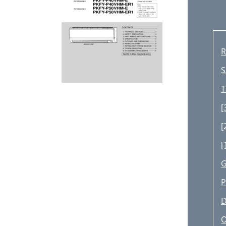
R
S
T
[
[
[
G
P
D
O