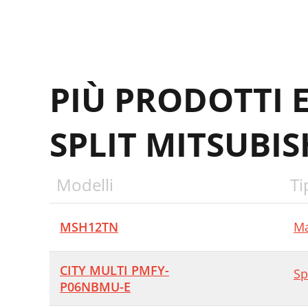
F
P
P
PIÙ PRODOTTI 
R
R
SPLIT MITSUBIS
8
1
Modelli
Ti
D
MSH12TN
Ma
CITY MULTI PMFY-
Sp
P06NBMU-E