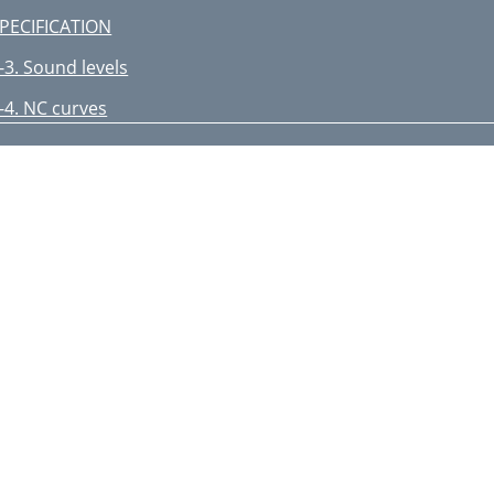
PECIFICATION
-3. Sound levels
-4. NC curves
UTLINES AND DIMENSIONS
KFY-P32, 40, 50VHM-E
KFY-P32, 40, 50VHM-ER1
-1. HOW TO CHECK THE PARTS
-1-2. Liner expansion valve
-1-1. Thermistor
alve position (capacity)
C DC310~340V
C DC15V