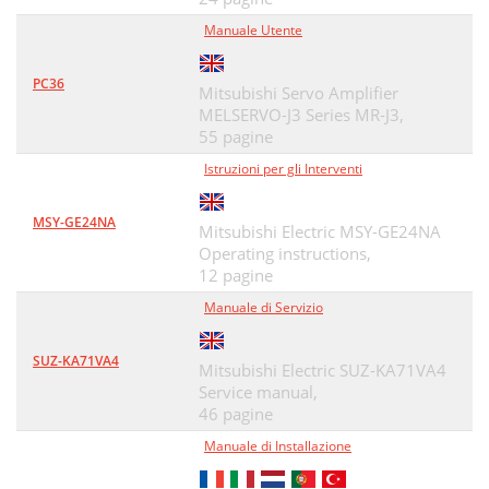
Manuale Utente
PC36
Mitsubishi Servo Amplifier
MELSERVO-J3 Series MR-J3,
55 pagine
Istruzioni per gli Interventi
MSY-GE24NA
Mitsubishi Electric MSY-GE24NA
Operating instructions,
12 pagine
Manuale di Servizio
SUZ-KA71VA4
Mitsubishi Electric SUZ-KA71VA4
Service manual,
46 pagine
Manuale di Installazione