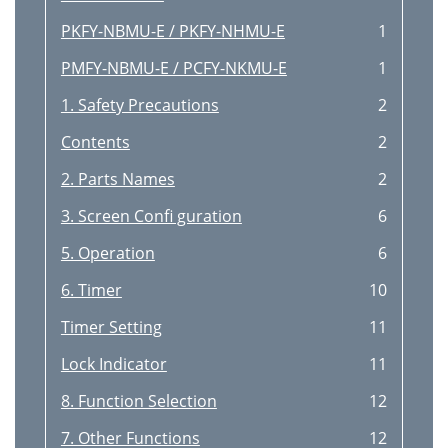
PKFY-NBMU-E / PKFY-NHMU-E
1
PMFY-NBMU-E / PCFY-NKMU-E
1
1. Safety Precautions
2
Contents
2
2. Parts Names
2
3. Screen Conﬁ guration
6
5. Operation
6
6. Timer
10
Timer Setting
11
Lock Indicator
11
8. Function Selection
12
7. Other Functions
12