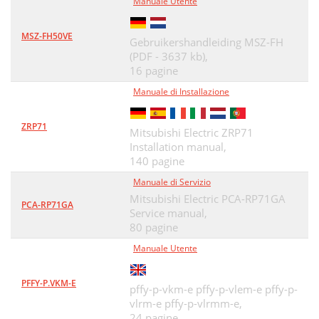
Manuale Utente
MSZ-FH50VE
Gebruikershandleiding MSZ-FH
(PDF - 3637 kb),
16 pagine
Manuale di Installazione
ZRP71
Mitsubishi Electric ZRP71
Installation manual,
140 pagine
Manuale di Servizio
Mitsubishi Electric PCA-RP71GA
PCA-RP71GA
Service manual,
80 pagine
Manuale Utente
PFFY-P.VKM-E
pffy-p-vkm-e pffy-p-vlem-e pffy-p-
vlrm-e pffy-p-vlrmm-e,
24 pagine