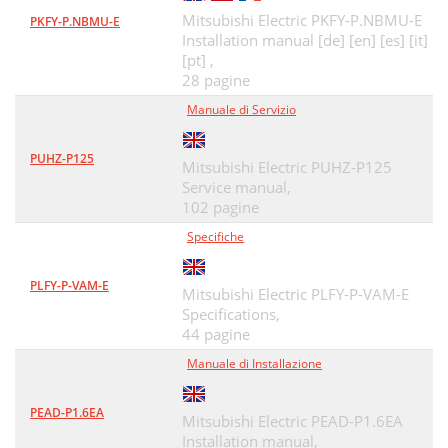
10. Mantenimiento y limpieza
52
Mitsubishi Electric PKFY-P.NBMU-E
PKFY-P.NBMU-E
Installation manual [de] [en] [es] [it]
11. Localización de fallos
53
[pt] ,
28 pagine
12. Especiﬁ caciones
55
Manuale di Servizio
Printed in Japan
56
PUHZ-P125
BG79U634H04
56
Mitsubishi Electric PUHZ-P125
Service manual,
102 pagine
Specifiche
PLFY-P-VAM-E
Mitsubishi Electric PLFY-P-VAM-E
Specifications,
44 pagine
Manuale di Installazione
PEAD-P1.6EA
Mitsubishi Electric PEAD-P1.6EA
Installation manual,