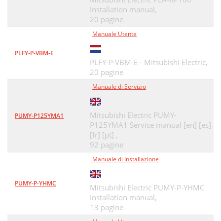
Installation manual,
20 pagine
Manuale Utente
PLFY-P-VBM-E
PLFY-P·VBM-E - Mitsubishi Electric,
20 pagine
Manuale di Servizio
Mitsubishi Electric PUMY-
PUMY-P125YMA1
P125YMA1 Service manual [en] [es]
[fr] [pt] ,
92 pagine
Manuale di Installazione
PUMY-P-YHMC
Mitsubishi Electric PUMY-P-YHMC
Installation manual,
13 pagine