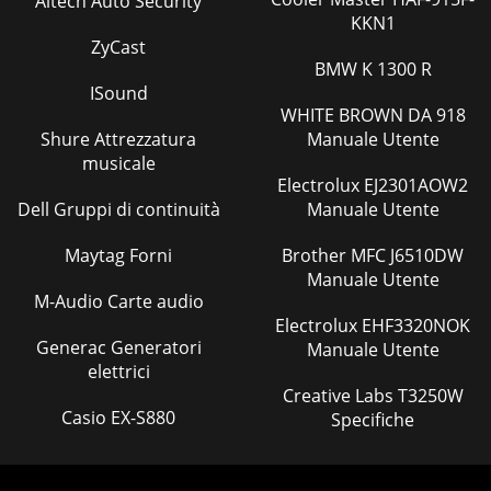
Altech Auto Security
KKN1
ZyCast
BMW K 1300 R
ISound
WHITE BROWN DA 918
Shure Attrezzatura
Manuale Utente
musicale
Electrolux EJ2301AOW2
Dell Gruppi di continuità
Manuale Utente
Maytag Forni
Brother MFC J6510DW
Manuale Utente
M-Audio Carte audio
Electrolux EHF3320NOK
Generac Generatori
Manuale Utente
elettrici
Creative Labs T3250W
Casio EX-S880
Specifiche