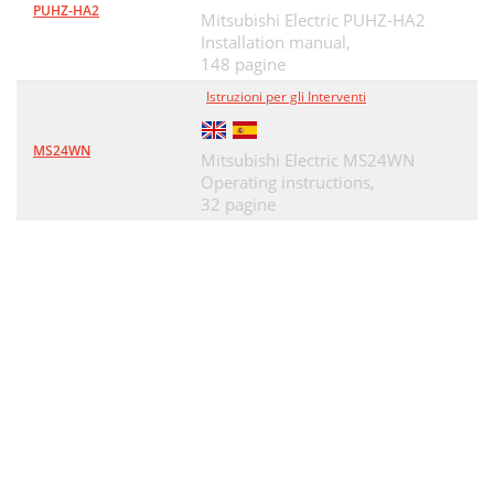
PUHZ-HA2
Mitsubishi Electric PUHZ-HA2
Installation manual,
148 pagine
Istruzioni per gli Interventi
MS24WN
Mitsubishi Electric MS24WN
Operating instructions,
32 pagine