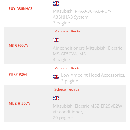
PUY-A36NHA3
Mitsubishi PKA-A36KAL-PUY-
A36NHA3 System,
3 pagine
Manuale Utente
MS-GF60VA
Air conditioners Mitsubishi Electric
MS-GF50VA, MS,
4 pagine
Manuale Utente
PURY-P264
Low Ambeint Hood Accessories,
2 pagine
Scheda Tecnica
MUZ-HJ50VA
Mitsubishi Electric MSZ-EF25VE2W
air conditioner,
20 pagine