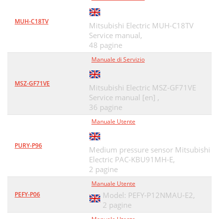
MUH-C18TV
Mitsubishi Electric MUH-C18TV
Service manual,
48 pagine
Manuale di Servizio
MSZ-GF71VE
Mitsubishi Electric MSZ-GF71VE
Service manual [en] ,
36 pagine
Manuale Utente
PURY-P96
Medium pressure sensor Mitsubishi
Electric PAC-KBU91MH-E,
2 pagine
Manuale Utente
PEFY-P06
Model: PEFY-P12NMAU-E2,
2 pagine