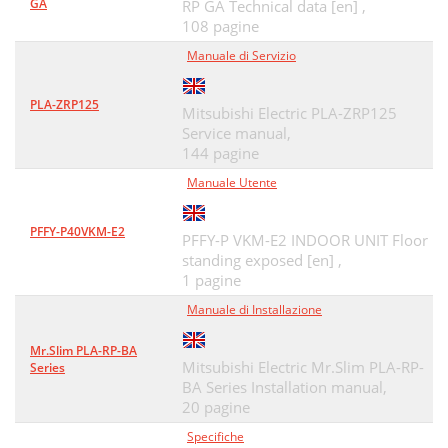
GA
RP GA Technical data [en] ,
108 pagine
Manuale di Servizio
PLA-ZRP125
Mitsubishi Electric PLA-ZRP125
Service manual,
144 pagine
Manuale Utente
PFFY-P40VKM-E2
PFFY-P VKM-E2 INDOOR UNIT Floor
standing exposed [en] ,
1 pagine
Manuale di Installazione
Mr.Slim PLA-RP-BA
Mitsubishi Electric Mr.Slim PLA-RP-
Series
BA Series Installation manual,
20 pagine
Specifiche