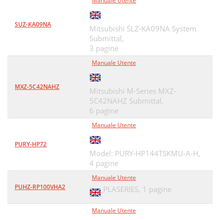
Manuale Utente
SUZ-KA09NA
Mitsubishi SLZ-KA09NA System
Submittal,
3 pagine
Manuale Utente
MXZ-5C42NAHZ
Mitsubishi M-Series MXZ-
5C42NAHZ Submittal,
6 pagine
Manuale Utente
PURY-HP72
Model: PURY-HP144TSKMU-A-H,
4 pagine
Manuale Utente
PUHZ-RP100VHA2
PLASERIES,
1 pagine
Manuale Utente