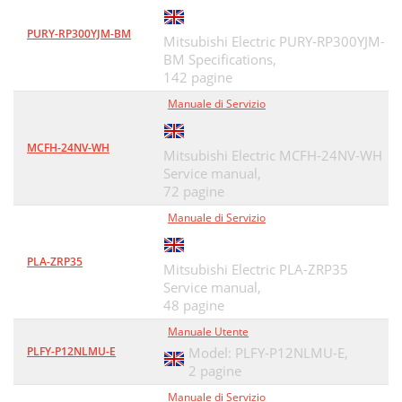
PURY-RP300YJM-BM
Mitsubishi Electric PURY-RP300YJM-
BM Specifications,
142 pagine
Manuale di Servizio
MCFH-24NV-WH
Mitsubishi Electric MCFH-24NV-WH
Service manual,
72 pagine
Manuale di Servizio
PLA-ZRP35
Mitsubishi Electric PLA-ZRP35
Service manual,
48 pagine
Manuale Utente
PLFY-P12NLMU-E
Model: PLFY-P12NLMU-E,
2 pagine
Manuale di Servizio