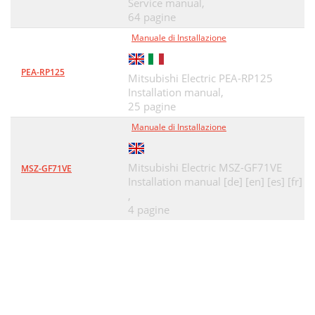
Service manual,
64 pagine
Manuale di Installazione
PEA-RP125
Mitsubishi Electric PEA-RP125
Installation manual,
25 pagine
Manuale di Installazione
Mitsubishi Electric MSZ-GF71VE
MSZ-GF71VE
Installation manual [de] [en] [es] [fr]
,
4 pagine