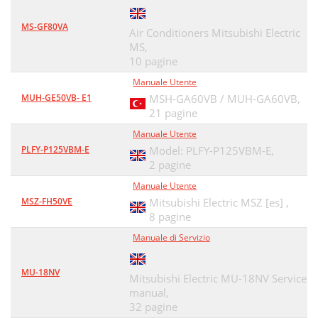
MS-GF80VA
Air Conditioners Mitsubishi Electric
MS,
10 pagine
Manuale Utente
MUH-GE50VB- E1
MSH-GA60VB / MUH-GA60VB,
21 pagine
Manuale Utente
PLFY-P125VBM-E
Model: PLFY-P125VBM-E,
2 pagine
Manuale Utente
MSZ-FH50VE
Mitsubishi Electric MSZ [es] ,
8 pagine
Manuale di Servizio
MU-18NV
Mitsubishi Electric MU-18NV Service
manual,
32 pagine