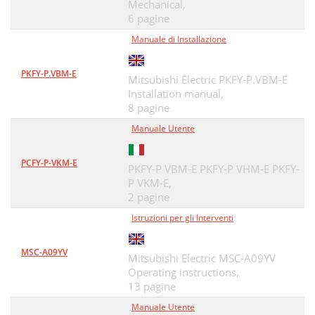
Mechanical,
6 pagine
Manuale di Installazione
PKFY-P.VBM-E
Mitsubishi Electric PKFY-P.VBM-E
Installation manual,
8 pagine
Manuale Utente
PCFY-P-VKM-E
PKFY-P VBM-E PKFY-P VHM-E PKFY-
P VKM-E,
2 pagine
Istruzioni per gli Interventi
MSC-A09YV
Mitsubishi Electric MSC-A09YV
Operating instructions,
13 pagine
Manuale Utente