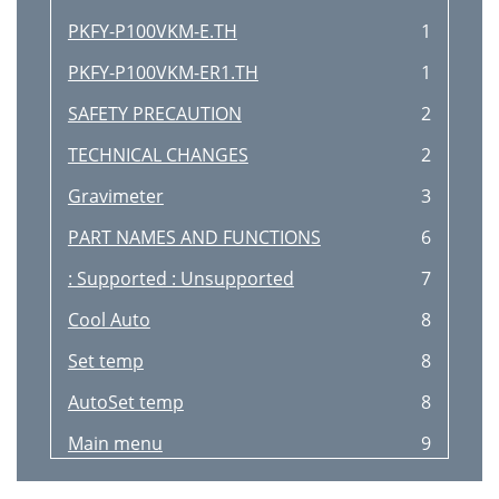
PKFY-P100VKM-E.TH
1
PKFY-P100VKM-ER1.TH
1
SAFETY PRECAUTION
2
TECHNICAL CHANGES
2
Gravimeter
3
PART NAMES AND FUNCTIONS
6
: Supported : Unsupported
7
Cool Auto
8
Set temp
8
AutoSet temp
8
Main menu
9
Menu structure
9