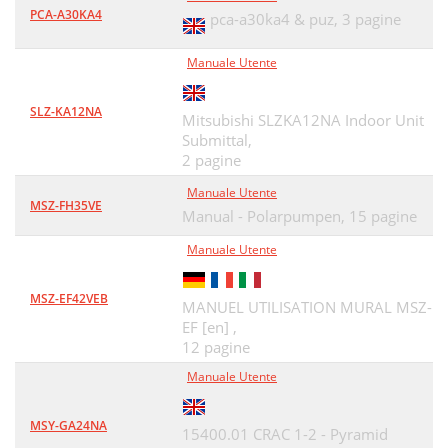
PCA-A30KA4
pca-a30ka4 & puz,
3 pagine
Manuale Utente
SLZ-KA12NA
Mitsubishi SLZKA12NA Indoor Unit
Submittal,
2 pagine
Manuale Utente
MSZ-FH35VE
Manual - Polarpumpen,
15 pagine
Manuale Utente
MSZ-EF42VEB
MANUEL UTILISATION MURAL MSZ-
EF [en] ,
12 pagine
Manuale Utente
MSY-GA24NA
15400.01 CRAC 1-2 - Pyramid