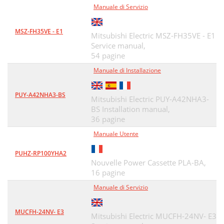
Manuale di Servizio
MSZ-FH35VE - E1
Mitsubishi Electric MSZ-FH35VE - E1
Service manual,
54 pagine
Manuale di Installazione
PUY-A42NHA3-BS
Mitsubishi Electric PUY-A42NHA3-
BS Installation manual,
36 pagine
Manuale Utente
PUHZ-RP100YHA2
Nouvelle Power Cassette PLA-BA,
16 pagine
Manuale di Servizio
MUCFH-24NV- E3
Mitsubishi Electric MUCFH-24NV- E3