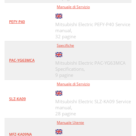
Manuale di Servizio
PEFY-P40
Mitsubishi Electric PEFY-P40 Service
manual,
32 pagine
Specifiche
PAC-YG63MCA
Mitsubishi Electric PAC-YG63MCA
Specifications,
9 pagine
Manuale di Servizio
SLZ-KA09
Mitsubishi Electric SLZ-KA09 Service
manual,
28 pagine
Manuale Utente
MFZ-KA09NA