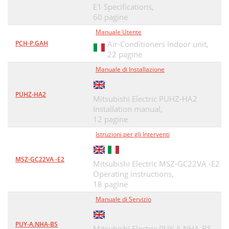
E1 Specifications,
60 pagine
Manuale Utente
PCH-P.GAH
Air-Conditioners Indoor unit,
22 pagine
Manuale di Installazione
PUHZ-HA2
Mitsubishi Electric PUHZ-HA2
Installation manual,
12 pagine
Istruzioni per gli Interventi
MSZ-GC22VA -E2
Mitsubishi Electric MSZ-GC22VA -E2
Operating instructions,
18 pagine
Manuale di Servizio
PUY-A.NHA-BS
Mitsubishi Electric PUY-A.NHA-BS