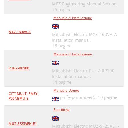
MFZ Engineering Manual Section,
16 pagine
Manuale di Installazione
MXZ-160VA-A
Mitsubishi Electric MXZ-160VA-A
Installation manual,
16 pagine
Manuale di Installazione
PUHZ-RP100
Mitsubishi Electric PUHZ-RP100
Installation manual,
14 pagine
Manuale Utente
CITY MULTI PMFY-
pmfy-p-nbmu-er5,
10 pagine
P06NBMU-E
Specifiche
MUZ-SF25VEH-E1
Mitsubishi Electric MUZ-SF25VEH-