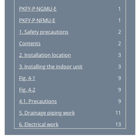
PKFY-P·NGMU-E
1
PKFY-P·NFMU-E
1
1. Safety precautions
2
Contents
2
2. Installation location
3
3. Installing the indoor unit
3
Fig. 4-1
9
Fig. 4-2
9
4.1. Precautions
9
5. Drainage piping work
11
6. Electrical work
13
4-23/32 (120)
16