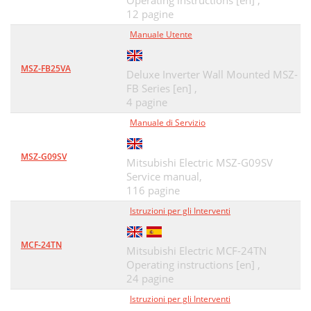
Operating instructions [en] ,
12 pagine
Manuale Utente
MSZ-FB25VA
Deluxe Inverter Wall Mounted MSZ-
FB Series [en] ,
4 pagine
Manuale di Servizio
MSZ-G09SV
Mitsubishi Electric MSZ-G09SV
Service manual,
116 pagine
Istruzioni per gli Interventi
MCF-24TN
Mitsubishi Electric MCF-24TN
Operating instructions [en] ,
24 pagine
Istruzioni per gli Interventi