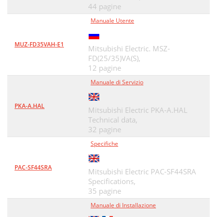
44 pagine
Manuale Utente
MUZ-FD35VAH-E1
Mitsubishi Electric. MSZ-
FD(25/35)VA(S),
12 pagine
Manuale di Servizio
PKA-A.HAL
Mitsubishi Electric PKA-A.HAL
Technical data,
32 pagine
Specifiche
PAC-SF44SRA
Mitsubishi Electric PAC-SF44SRA
Specifications,
35 pagine
Manuale di Installazione