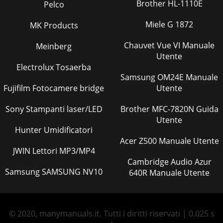
Brother HL-1110E
Pelco
Miele G 1872
MK Products
Chauvet Vue VI Manuale
Meinberg
Utente
Electrolux Tosaerba
Samsung OM24E Manuale
Fujifilm Fotocamere bridge
Utente
Sony Stampanti laser/LED
Brother MFC-7820N Guida
Utente
Hunter Umidificatori
Acer Z500 Manuale Utente
JWIN Lettori MP3/MP4
Cambridge Audio Azur
Samsung SAMSUNG NV10
640R Manuale Utente
© 2020, manymanuals.it. Tutti i diritti riservati | 0.025 s