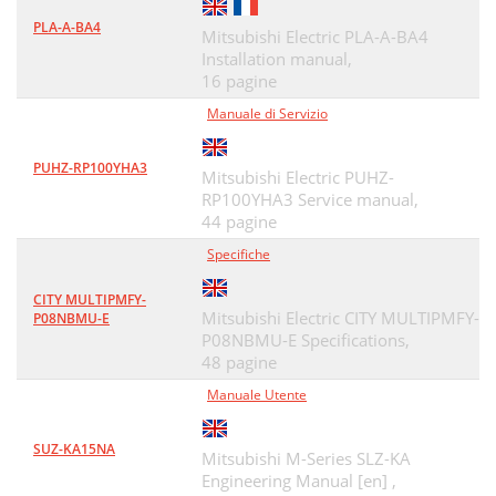
PLA-A-BA4
Mitsubishi Electric PLA-A-BA4
Installation manual,
16 pagine
Manuale di Servizio
PUHZ-RP100YHA3
Mitsubishi Electric PUHZ-
RP100YHA3 Service manual,
44 pagine
Specifiche
CITY MULTIPMFY-
Mitsubishi Electric CITY MULTIPMFY-
P08NBMU-E
P08NBMU-E Specifications,
48 pagine
Manuale Utente
SUZ-KA15NA
Mitsubishi M-Series SLZ-KA
Engineering Manual [en] ,