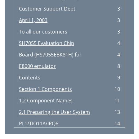
Customer Support Dept
3
April 1, 2003
3
To all our customers
3
SH7055 Evaluation Chip
4
Board (HS7055EBK81H) for
4
E8000 emulator
8
Contents
9
Section 1 Components
10
1.2 Component Names
11
2.1 Preparing the User System
13
PL1/TIO11A/IRQ6
14
PL2/TIO11B/IRQ7
14