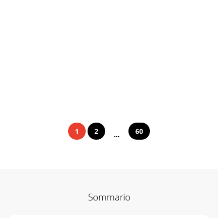
1
2
60
...
Sommario