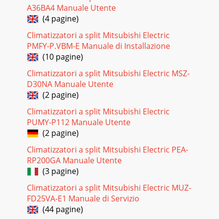
контураЭлектропитание теплового
A36BA4 Manuale Utente
насосаПрисоединительные размерыа) Минимальный
(4 pagine)
объем водыНаименование модели М
Climatizzatori a split Mitsubishi Electric
Pagina 21 - Схема соединений приборов
PMFY-P.VBM-E Manuale di Installazione
26Описание:Наружные блоки серий ZUBADAN и POWER
(10 pagine)
Inverter могут быть подключены к tвнешнему
Climatizzatori a split Mitsubishi Electric MSZ-
теплообменнику фреон−вода. Такая компоновка с
D30NA Manuale Utente
Pagina 22 - CAHV-P500YA-HPB
(2 pagine)
27Модели с внешним теплообменником: POWER
Climatizzatori a split Mitsubishi Electric
InverterМодель наружного блокаPUHZ-RP60VHA4PUHZ-
PUMY-P112 Manuale Utente
RP71VHA4Электропитание 1 фаза, 220 В, 50
ГцАвтоматический вы
(2 pagine)
Climatizzatori a split Mitsubishi Electric PEA-
Pagina 23 - 54 32 16754
RP200GA Manuale Utente
1Тепловые насосыЧто такое тепловой насос? . . . . . . . . . . . .
(3 pagine)
. . . . . . . . . . . . . . . . . . . . . . . . . . . . . . . . . . . . . . . . . .
Climatizzatori a split Mitsubishi Electric MUZ-
Pagina 24 - Теплопроизводительность
FD25VA-E1 Manuale di Servizio
28КомплектацияЭлектропитание контроллера поступает
(44 pagine)
с наружного блокаАналогично контроллеру PAC-IF011B-