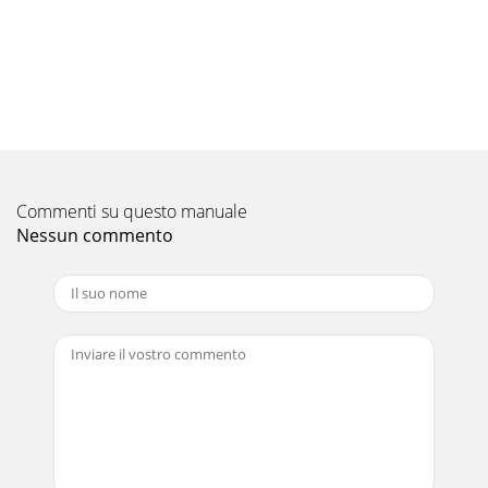
Pagina 9
15Кол-воНаименованиеКомплектацияГабаритные и
установочные размеры11Контроллер в
корпусе22Термистор22(11.5)ед. изм.:
мм11.5512102003133 отв. для ввода
Pagina 10 - C по мокрому термометру
16Наружные блоки серий ZUBADAN и POWER tInverter
Commenti su questo manuale
могут быть подключены к внешнему теплообменнику 
Nessun commento
фреон−вода. Такая компоновка системы наг
Pagina 11 - MUZ-GE VAH
17воздушноеотоплениефреонR410Aтеплоноситель
45ºСотопление(теплый пол)тепло-
обменныйблоквоздушноеотопление(охлаждение)фреонR410Aт
45ºСотоп
Pagina 12 - ZUBADAN Inverter
Ятаро ИвасакиИСТОРИЯ ОСНОВАНИЯ MITSUBISHIБо лее
125 лет на зад Ята ро Ива са ки арен до вал 3 па ро хо да и
ос но вал ком па нию Tsukumo S