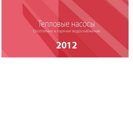
Т
епловые нас
осы
О
т
опление и г
орячее водоснаб
жение
2012