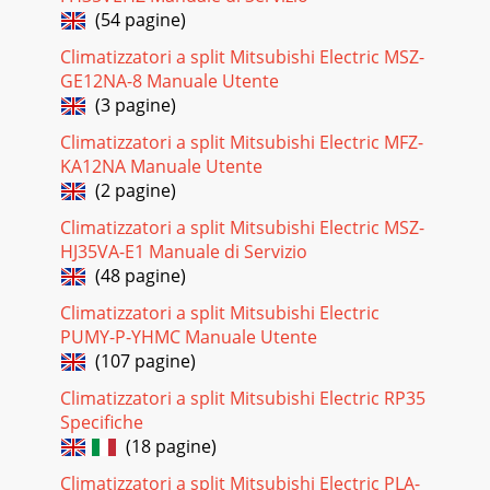
управление2) Групповое управление (2~16
(54 pagine)
агрегатов)печат
Climatizzatori a split Mitsubishi Electric MSZ-
Pagina 17 - PAC-IF011B-E
GE12NA-8 Manuale Utente
2246.044.042.040.038.036.034.032.030.0-20 -15-10-5 0 5 10
(3 pagine)
152025303540 -20-15-10-5 0 5 10
15202530354035.030.025.020.015.010.05.00.0а) Режим
Climatizzatori a split Mitsubishi Electric MFZ-
приоритет
KA12NA Manuale Utente
(2 pagine)
Pagina 18 - Нагрев воды
230.80.850.90.9511.05-15-10-5 0 5 10
Climatizzatori a split Mitsubishi Electric MSZ-
152025303540Коэффициент коррекцииКоэффициент
HJ35VA-E1 Manuale di Servizio
коррекциитеплопроизводительностиПадение давления,
(48 pagine)
кПаКоэффициент кор
Climatizzatori a split Mitsubishi Electric
Pagina 19 - PWFY-P100/200VM-E1-AU
PUMY-P-YHMC Manuale Utente
244454451151295925 9258802084H445760направление
(107 pagine)
движения водыподпитка(городскоеводоснабжение)
переливв канализацию уклон вверх не менее 1/200
Climatizzatori a split Mitsubishi Electric RP35
уклон в
Specifiche
(18 pagine)
Pagina 20 - PUHZ-HW, PUHZ-W
Climatizzatori a split Mitsubishi Electric PLA-
25Расчет объема воды для гидравлического