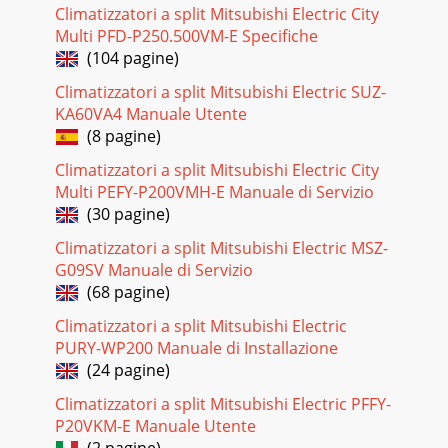
E (см. стр. 15).Контроллер PAC-IF041B-E предназ
Climatizzatori a split Mitsubishi Electric City
Multi PFD-P250.500VM-E Specifiche
Pagina 25 - Падение давления на фильтре
(104 pagine)
29Горячая вода (ГВС)Нагрев воды для санитарного
использования. Нагрев воды в накопительном баке для
Climatizzatori a split Mitsubishi Electric SUZ-
санитарного использования происходит в 2 этапа: пе
KA60VA4 Manuale Utente
(8 pagine)
Pagina 26 - Рекомендации по установке
Climatizzatori a split Mitsubishi Electric City
30Типовая схема примененияПолупромышленная
сериятепловые насосы для нагрева воды
Multi PEFY-P200VMH-E Manuale di Servizio
«воздух−вода»PFSполупромышленная системаMr. Slim
(30 pagine)
ZUBADANилиMr. Slim P
Climatizzatori a split Mitsubishi Electric MSZ-
Pagina 27 - Примечание
G09SV Manuale di Servizio
31выноснойтермисторPAC-SE41TS-
(68 pagine)
Eвыноснойтермостат(приобретаетсясамостоятельно)отдельны
Climatizzatori a split Mitsubishi Electric
помещениямакс.820.0°C20.0°C20.0°C20.0°CВариант А
.тепловой пун
PURY-WP200 Manuale di Installazione
(24 pagine)
Pagina 28 - PUHZ-HRP, PUHZ-RP
Climatizzatori a split Mitsubishi Electric PFFY-
32ГидромодулиПолупромышленная сериятепловые
P20VKM-E Manuale Utente
насосы для нагрева воды «воздух−вода»Компания
Mitsubishi Electric производит несколько типов гидромод
(2 pagine)