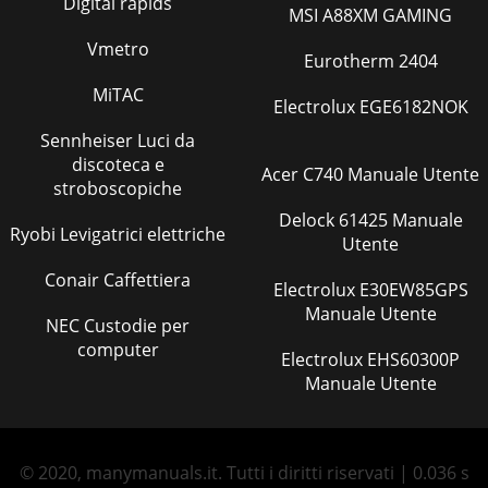
Digital rapids
MSI A88XM GAMING
без
Vmetro
Pagina 37
Eurotherm 2404
40 Минимальный объем воды для системы отопления
MiTAC
Electrolux EGE6182NOK
Объем расширительного бака Характеристики
циркуляционного насосаТепловой насос Минимальный
Sennheiser Luci da
объем воды,
discoteca e
Acer C740 Manuale Utente
stroboscopiche
Pagina 38 - Размеры и соединения
41010203040506070800 102030 504001020304050607080030
Delock 61425 Manuale
Ryobi Levigatrici elettriche
401020 50010203040506070800510 152025303540Расход
Utente
воды, л/минВнешнее статическое давление, кПаНап
Conair Caffettiera
Electrolux E30EW85GPS
Pagina 39 - Транспортировка
Manuale Utente
NEC Custodie per
42Номинальная теплопроизводительность(системы с
теплообменником «фреон-вода», установленном в
computer
Electrolux EHS60300P
гидромодуле)С накопительным баком ГВС Без
Manuale Utente
накопительного
Pagina 40 - Пример системы
43Тепловой насос (наружный агрегат) PUHZ-HRP71VHA2
© 2020, manymanuals.it. Tutti i diritti riservati | 0.036 s
(ZUBADAN INVERTER)Нагрев:воздух 7ºС, вода