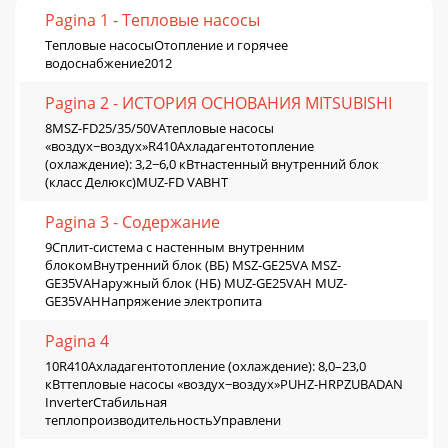
Pagina 1 - Тепловые насосы
Тепловые насосыОтопление и горячее
водоснабжение2012
Pagina 2 - ИСТОРИЯ ОСНОВАНИЯ MITSUBISHI
8MSZ-FD25/35/50VAтепловые насосы
«воздух−воздух»R410Aхладагентотопление
(охлаждение): 3,2−6,0 кВтнастенный внутренний блок
(класс Делюкс)MUZ-FD VABHТ
Pagina 3 - Содержание
9Сплит-система с настенным внутренним
блокомВнутренний блок (ВБ) MSZ-GE25VA MSZ-
GE35VAНаружный блок (НБ) MUZ-GE25VAH MUZ-
GE35VAHНапряжение электропита
Pagina 4
10R410Aхладагентотопление (охлаждение): 8,0–23,0
кВттепловые насосы «воздух−воздух»PUHZ-HRPZUBADAN
InverterСтабильная
теплопроизводительностьУправлени