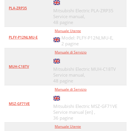
PLA-ZRP35
Mitsubishi Electric PLA-ZRP35
Service manual,
48 pagine
Manuale Utente
PLFY-P12NLMU-E
Model: PLFY-P12NLMU-E,
2 pagine
Manuale di Servizio
MUH-C18TV
Mitsubishi Electric MUH-C18TV
Service manual,
48 pagine
Manuale di Servizio
MSZ-GF71VE
Mitsubishi Electric MSZ-GF71VE
Service manual [en] ,
36 pagine
Manuale Utente