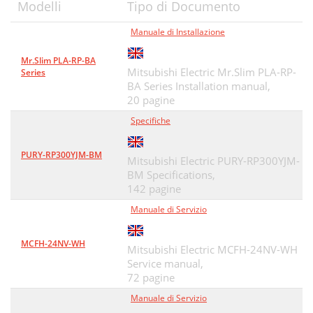
Modelli
Tipo di Documento
Manuale di Installazione
Mr.Slim PLA-RP-BA
Mitsubishi Electric Mr.Slim PLA-RP-
Series
BA Series Installation manual,
20 pagine
Specifiche
PURY-RP300YJM-BM
Mitsubishi Electric PURY-RP300YJM-
BM Specifications,
142 pagine
Manuale di Servizio
MCFH-24NV-WH
Mitsubishi Electric MCFH-24NV-WH
Service manual,
72 pagine
Manuale di Servizio