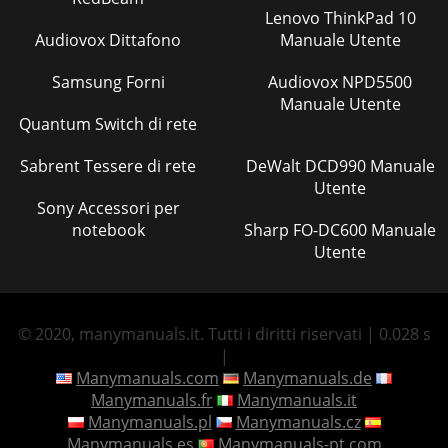
Lenovo ThinkPad 10
Audiovox Dittafono
Manuale Utente
Samsung Forni
Audiovox NPD5500
Manuale Utente
Quantum Switch di rete
Sabrent Tessere di rete
DeWalt DCD990 Manuale
Utente
Sony Accessori per
notebook
Sharp FO-DC600 Manuale
Utente
© 2020, manymanuals.it. Tutti i diritti riservati | 0.028 s
|
Manymanuals.com
Manymanuals.de
Manymanuals.fr
Manymanuals.it
Manymanuals.pl
Manymanuals.cz
Manymanuals.es
Manymanuals-pt.com