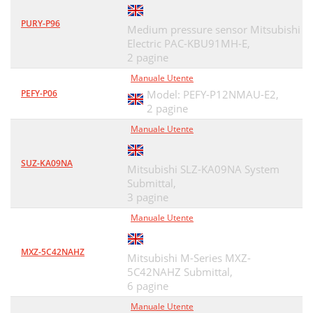
PURY-P96
Medium pressure sensor Mitsubishi
Electric PAC-KBU91MH-E,
2 pagine
Manuale Utente
PEFY-P06
Model: PEFY-P12NMAU-E2,
2 pagine
Manuale Utente
SUZ-KA09NA
Mitsubishi SLZ-KA09NA System
Submittal,
3 pagine
Manuale Utente
MXZ-5C42NAHZ
Mitsubishi M-Series MXZ-
5C42NAHZ Submittal,
6 pagine
Manuale Utente