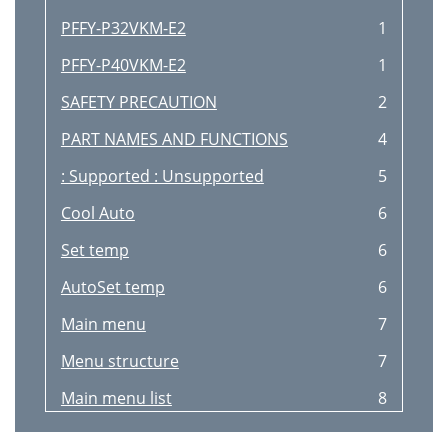
PFFY-P32VKM-E2
1
PFFY-P40VKM-E2
1
SAFETY PRECAUTION
2
PART NAMES AND FUNCTIONS
4
: Supported : Unsupported
5
Cool Auto
6
Set temp
6
AutoSet temp
6
Main menu
7
Menu structure
7
Main menu list
8
Display Section
10