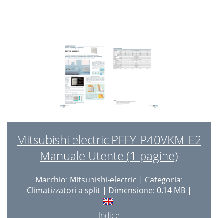
Address can be set while the
24
unit is stopped
24
<Initial setting>
24
DISASSEMBLY PROCEDURE
27
OPERATING PROCEDURE PHOTOS
28
Made in Japan
32
Mitsubishi electric PFFY-P40VKM-E2
Manuale Utente (1 pagine)
Marchio:
Mitsubishi-electric
| Categoria:
Climatizzatori a split
| Dimensione: 0.14 MB |
Indice