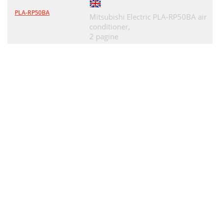
PLA-RP50BA
Mitsubishi Electric PLA-RP50BA air
conditioner,
2 pagine