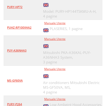
PURY-HP72
Model: PURY-HP144TSKMU-A-H,
4 pagine
Manuale Utente
PUHZ-RP100VHA2
PLASERIES,
1 pagine
Manuale Utente
PUY-A36NHA3
Mitsubishi PKA-A36KAL-PUY-
A36NHA3 System,
3 pagine
Manuale Utente
MS-GF60VA
Air conditioners Mitsubishi Electric
MS-GF50VA, MS,
4 pagine
Manuale Utente
PURY-P264
Low Ambeint Hood Accessories,