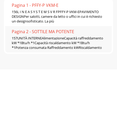
Pagina 1 - PFFY-P VKM-E
156L I N E A S Y S T E M S V R FPFFY-P VKM-EPAVIMENTO
DESIGNPer salotti, camere da letto o uffici in cui è richiesto
un designsofisticato. La più
Pagina 2 - SOTTILE MA POTENTE
157UNITÀ INTERNEAlimentazioneCapacità raffreddamento
kW *1Btu/h *1Capacità riscaldamento kW *1Btu/h
*1Potenza consumata Raffreddamento kWRiscaldamento