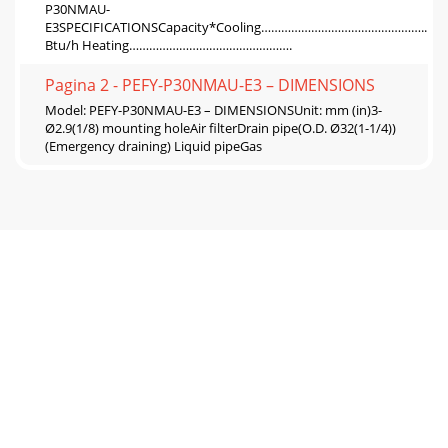
P30NMAU-
E3SPECIFICATIONSCapacity*Cooling…………………………………………...30,
Btu/h Heating………………………………………….
Pagina 2 - PEFY-P30NMAU-E3 – DIMENSIONS
Model: PEFY-P30NMAU-E3 – DIMENSIONSUnit: mm (in)3-
Ø2.9(1/8) mounting holeAir filterDrain pipe(O.D. Ø32(1-1/4))
(Emergency draining) Liquid pipeGas