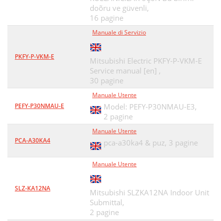
doõru ve güvenli,
16 pagine
Manuale di Servizio
PKFY-P-VKM-E
Mitsubishi Electric PKFY-P-VKM-E
Service manual [en] ,
30 pagine
Manuale Utente
PEFY-P30NMAU-E
Model: PEFY-P30NMAU-E3,
2 pagine
Manuale Utente
PCA-A30KA4
pca-a30ka4 & puz,
3 pagine
Manuale Utente
SLZ-KA12NA
Mitsubishi SLZKA12NA Indoor Unit
Submittal,
2 pagine