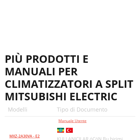
PIÙ PRODOTTI E
MANUALI PER
CLIMATIZZATORI A SPLIT
MITSUBISHI ELECTRIC
Modelli
Tipo di Documento
Manuale Utente
MXZ-2A30VA - E2
KULLANICILAR óÇóN Bu birimi