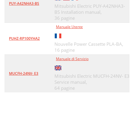
PUY-A42NHA3-BS
Mitsubishi Electric PUY-A42NHA3-
BS Installation manual,
36 pagine
Manuale Utente
PUHZ-RP100YHA2
Nouvelle Power Cassette PLA-BA,
16 pagine
Manuale di Servizio
MUCFH-24NV- E3
Mitsubishi Electric MUCFH-24NV- E3
Service manual,
64 pagine