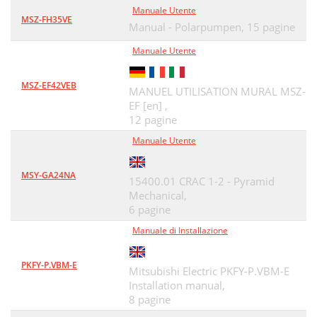
Manuale Utente
MSZ-FH35VE
Manual - Polarpumpen,
15 pagine
Manuale Utente
MSZ-EF42VEB
MANUEL UTILISATION MURAL MSZ-
EF [en] ,
12 pagine
Manuale Utente
MSY-GA24NA
15400.01 CRAC 1-2 - Pyramid
Mechanical,
6 pagine
Manuale di Installazione
PKFY-P.VBM-E
Mitsubishi Electric PKFY-P.VBM-E
Installation manual,
8 pagine