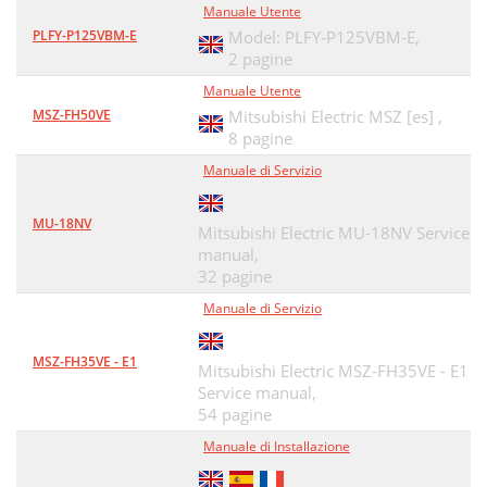
Manuale Utente
PLFY-P125VBM-E
Model: PLFY-P125VBM-E,
2 pagine
Manuale Utente
MSZ-FH50VE
Mitsubishi Electric MSZ [es] ,
8 pagine
Manuale di Servizio
MU-18NV
Mitsubishi Electric MU-18NV Service
manual,
32 pagine
Manuale di Servizio
MSZ-FH35VE - E1
Mitsubishi Electric MSZ-FH35VE - E1
Service manual,
54 pagine
Manuale di Installazione