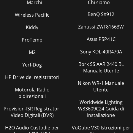
Marchi
Chi siamo
BenQ SX912
Wireless Pacific
Zanussi ZWF81663W
Kiddy
Asus P5P41C
ProTemp
Sony KDL-40R470A
M2
Bork SS AAR 2440 BL
Yerf-Dog
Manuale Utente
HP Drive dei registratori
Nikon WR-1 Manuale
Motorola Radio
Utente
bidirezionali
Worldwide Lighting
Provision-ISR Registratori
W33609C24 Guida di
Video Digitali (DVR)
Installazione
H2O Audio Custodie per
VuQube V30 Istruzioni per