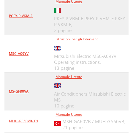
Manuale Utente
PCFY-P-VKM-E
PKFY-P VBM-E PKFY-P VHM-E PKFY-
P VKM-E,
2 pagine
Istruzioni per gli Interventi
MSC-A09YV
Mitsubishi Electric MSC-A09YV
Operating instructions,
13 pagine
Manuale Utente
MS-GF80VA
Air Conditioners Mitsubishi Electric
MS,
10 pagine
Manuale Utente
MUH-GE50VB- E1
MSH-GA60VB / MUH-GA60VB,
21 pagine