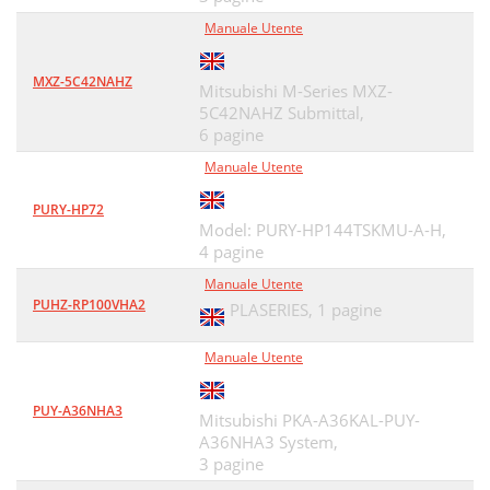
Manuale Utente
MXZ-5C42NAHZ
Mitsubishi M-Series MXZ-
5C42NAHZ Submittal,
6 pagine
Manuale Utente
PURY-HP72
Model: PURY-HP144TSKMU-A-H,
4 pagine
Manuale Utente
PUHZ-RP100VHA2
PLASERIES,
1 pagine
Manuale Utente
PUY-A36NHA3
Mitsubishi PKA-A36KAL-PUY-
A36NHA3 System,
3 pagine