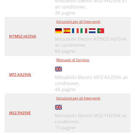
Mitsubishi Electric MSZ-FH25VE-E1
air conditioner,
38 pagine
Istruzioni per gli Interventi
KITMSZ-HJ25VA
Mitsubishi Electric KITMSZ-HJ35VA
air conditioner,
88 pagine
Manuale di Servizio
MFZ-KA25VA
Mitsubishi Electric MFZ-KA25VA air
conditioner,
48 pagine
Istruzioni per gli Interventi
MSZ-FH25VE
Mitsubishi Electric MSZ-FH25VE air
conditioner,
15 pagine