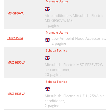
Manuale Utente
MS-GF60VA
Air conditioners Mitsubishi Electric
MS-GF50VA, MS,
4 pagine
Manuale Utente
PURY-P264
Low Ambeint Hood Accessories,
2 pagine
Scheda Tecnica
MUZ-HJ50VA
Mitsubishi Electric MSZ-EF25VE2W
air conditioner,
20 pagine
Scheda Tecnica
MUZ-HJ35VA
Mitsubishi Electric MUZ-HJ25VA air
conditioner,
2 pagine