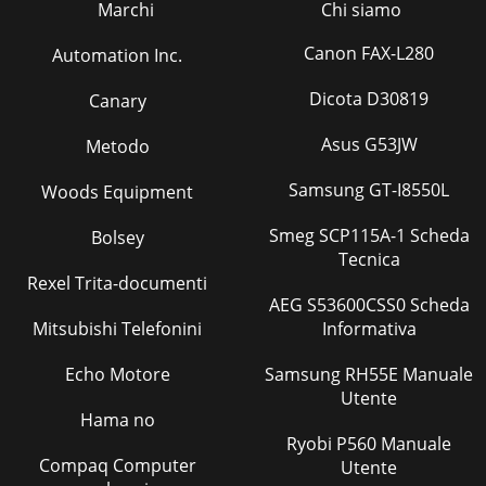
Marchi
Chi siamo
Canon FAX-L280
Automation Inc.
Dicota D30819
Canary
Asus G53JW
Metodo
Samsung GT-I8550L
Woods Equipment
Smeg SCP115A-1 Scheda
Bolsey
Tecnica
Rexel Trita-documenti
AEG S53600CSS0 Scheda
Mitsubishi Telefonini
Informativa
Echo Motore
Samsung RH55E Manuale
Utente
Hama no
Ryobi P560 Manuale
Compaq Computer
Utente