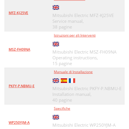
MR-RB032
43
MFZ-KJ25VE
Peripheral equipment
44
Mitsubishi Electric MFZ-KJ25VE
Service manual,
Servo amplifier dimensions
45
38 pagine
Istruzioni per gli Interventi
Product list
49
Magnescale Co., Ltd
52
MSZ-FH09NA
Mitsubishi Electric MSZ-FH09NA
Mitutoyo Corporation
Operating instructions,
52
15 pagine
Heidenhain Corporation
52
Manuale di Installazione
Renishaw Inc
52
PKFY-P.NBMU-E
Mitsubishi Electric PKFY-P.NBMU-E
Selecting linear servo motor
54
Installation manual,
40 pagine
To ensure safe use
56
Specifiche
Cautions concerning use
56
Grounding
57
WP250YJM-A
Mitsubishi Electric WP250YJM-A