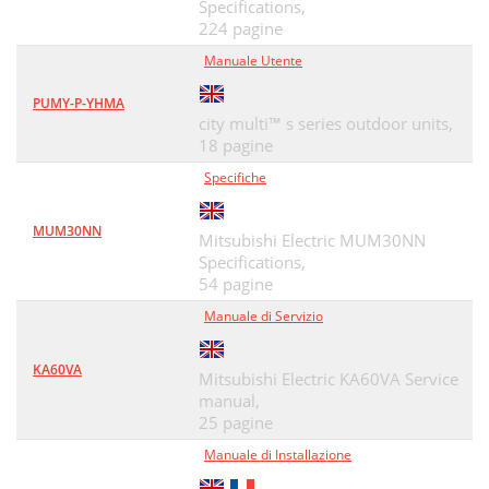
Specifications,
Operation
57
224 pagine
Warranty
58
Manuale Utente
PUMY-P-YHMA
city multi™ s series outdoor units,
18 pagine
Specifiche
MUM30NN
Mitsubishi Electric MUM30NN
Specifications,
54 pagine
Manuale di Servizio
KA60VA
Mitsubishi Electric KA60VA Service
manual,
25 pagine
Manuale di Installazione