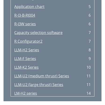
Application chart
5
R-J3-B-RJ004
6
R-J3W series
6
Capacity selection software
7
R Configurator2
7
LLM-H2 Series
8
LLM-F Series
9
LLM-K2 Series
10
LLM-U2 (medium thrust) Series
11
LLM-U2 (large thrust) Series
11
LM-H2 series
14
LM-F series
15