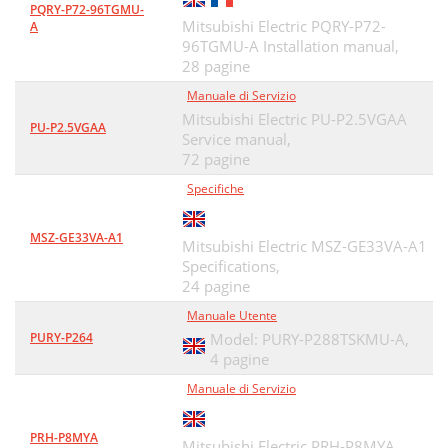
PQRY-P72-96TGMU-
Mitsubishi Electric PQRY-P72-
A
96TGMU-A Installation manual,
28 pagine
Manuale di Servizio
Mitsubishi Electric PU-P2.5VGAA
PU-P2.5VGAA
Service manual,
72 pagine
Specifiche
MSZ-GE33VA-A1
Mitsubishi Electric MSZ-GE33VA-A1
Specifications,
24 pagine
Manuale Utente
PURY-P264
Model: PURY-P288TSKMU-A,
4 pagine
Manuale di Servizio
PRH-P8MYA
Mitsubishi Electric PRH-P8MYA