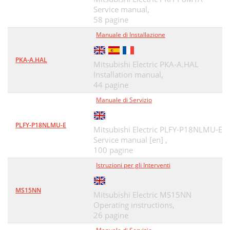
Service manual,
58 pagine
Manuale di Installazione
PKA-A.HAL
Mitsubishi Electric PKA-A.HAL
Installation manual,
44 pagine
Manuale di Servizio
PLFY-P18NLMU-E
Mitsubishi Electric PLFY-P18NLMU-E
Service manual [en] ,
100 pagine
Istruzioni per gli Interventi
MS15NN
Mitsubishi Electric MS15NN
Operating instructions,
26 pagine