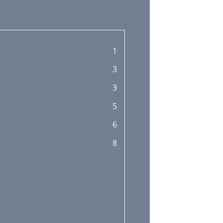
1
3
3
5
6
8