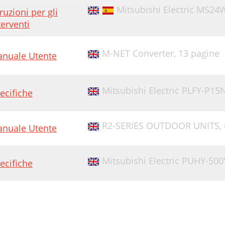
Mitsubishi Electric MS24
truzioni per gli
terventi
M-NET Converter,
13 pagine
nuale Utente
Mitsubishi Electric PLFY-P15
ecifiche
R2-SERIES OUTDOOR UNITS,
nuale Utente
Mitsubishi Electric PUHY-500
ecifiche