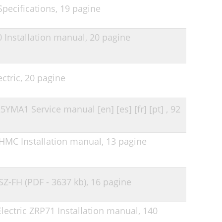
Specifications,
19 pagine
0 Installation manual,
20 pagine
ctric,
20 pagine
YMA1 Service manual [en] [es] [fr] [pt] ,
92
YHMC Installation manual,
13 pagine
Z-FH (PDF - 3637 kb),
16 pagine
Electric ZRP71 Installation manual,
140