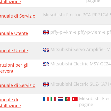
pagine
stallazione
Mitsubishi Electric PCA-RP71GA
nuale di Servizio
pffy-p-vkm-e pffy-p-vlem-e p
nuale Utente
Mitsubishi Servo Amplifier 
nuale Utente
Mitsubishi Electric MSY-GE24
truzioni per gli
terventi
Mitsubishi Electric SUZ-KA7
nuale di Servizio
Mitsubishi Ele
nuale di
pagine
stallazione