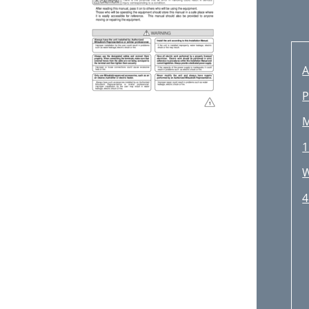
A
P
M
1
W
4