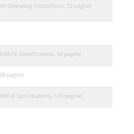
WN Operating instructions,
32 pagine
NLMU-E Specifications,
34 pagine
68 pagine
YMF-B Specifications,
178 pagine