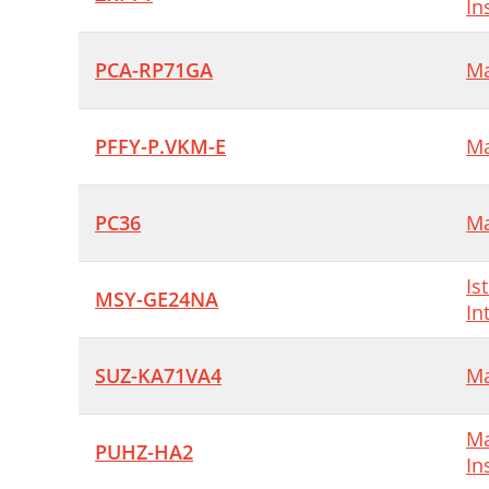
In
PCA-RP71GA
Ma
PFFY-P.VKM-E
Ma
PC36
Ma
Is
MSY-GE24NA
In
SUZ-KA71VA4
Ma
Ma
PUHZ-HA2
In