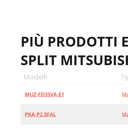
PIÙ PRODOTTI 
SPLIT MITSUBIS
Modelli
Ti
MUZ-FD35VA-E1
Ma
PKA-P2.5FAL
Ma