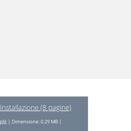
nstallazione (8 pagine)
plit
| Dimensione: 0.29 MB |