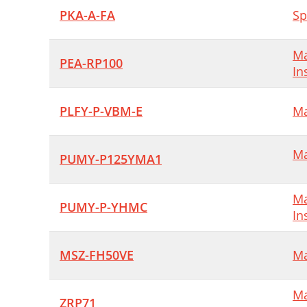
PKA-A-FA
Sp
Ma
PEA-RP100
In
PLFY-P-VBM-E
Ma
Ma
PUMY-P125YMA1
Ma
PUMY-P-YHMC
In
MSZ-FH50VE
Ma
Ma
ZRP71