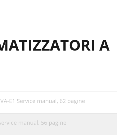
MATIZZATORI A
5VA-E1 Service manual,
62 pagine
 Service manual,
56 pagine