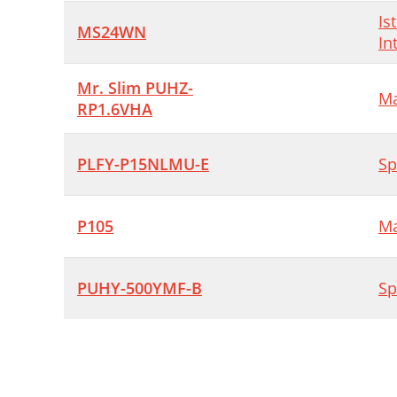
Is
MS24WN
In
Mr. Slim PUHZ-
Ma
RP1.6VHA
PLFY-P15NLMU-E
Sp
P105
Ma
PUHY-500YMF-B
Sp