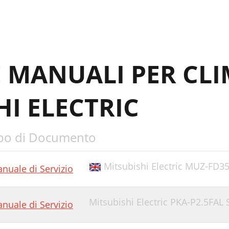
E MANUALI PER CLI
HI ELECTRIC
po di Documento
Mitsubishi Electric MUZ-FD3
nuale di Servizio
Mitsubishi Electric PKA-P2.5FAL
nuale di Servizio