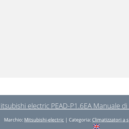
itsubishi electric PEAD-P1.6EA Manuale di I
Marchio:
Mitsubishi-electric
| Categoria:
Climatizzatori a s