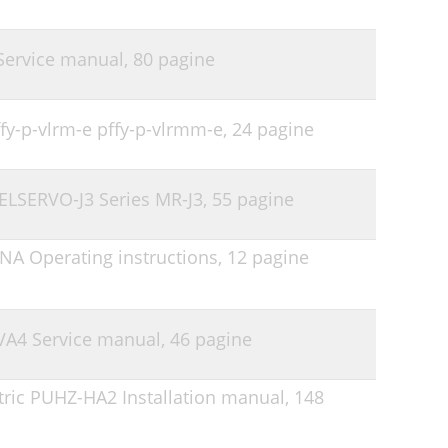
 Service manual,
80 pagine
ffy-p-vlrm-e pffy-p-vlrmm-e,
24 pagine
MELSERVO-J3 Series MR-J3,
55 pagine
NA Operating instructions,
12 pagine
1VA4 Service manual,
46 pagine
ctric PUHZ-HA2 Installation manual,
148