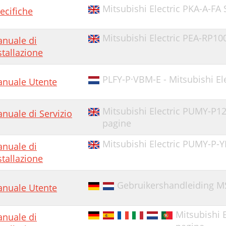
Mitsubishi Electric PKA-A-FA 
ecifiche
Mitsubishi Electric PEA-RP10
nuale di
stallazione
PLFY-P·VBM-E - Mitsubishi Ele
nuale Utente
Mitsubishi Electric PUMY-P125
nuale di Servizio
pagine
Mitsubishi Electric PUMY-P-
nuale di
stallazione
Gebruikershandleiding MS
nuale Utente
Mitsubishi 
nuale di