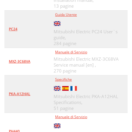
Installation manual,
10. Entretien
34
13 pagine
Guida Utente
Blank_A4.p65 2/6/09, 4:24 PM1
35
KB79P514H01
36
PC24
Mitsubishi Electric PC24 User`s
guide,
284 pagine
Manuale di Servizio
Mitsubishi Electric MXZ-3C68VA
MXZ-3C68VA
Service manual [en] ,
270 pagine
Specifiche
PKA-A12HAL
Mitsubishi Electric PKA-A12HAL
Specifications,
51 pagine
Manuale di Servizio
PH440