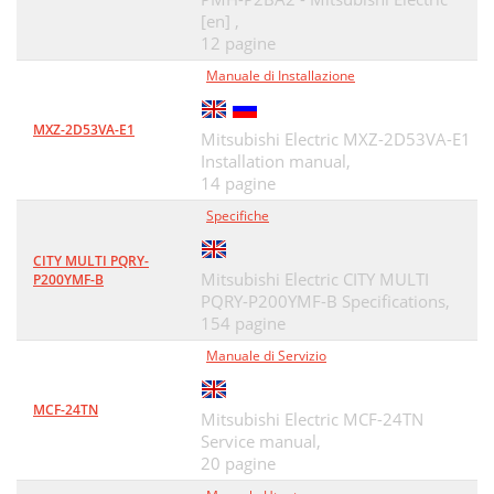
[en] ,
12 pagine
Manuale di Installazione
MXZ-2D53VA-E1
Mitsubishi Electric MXZ-2D53VA-E1
Installation manual,
14 pagine
Specifiche
CITY MULTI PQRY-
Mitsubishi Electric CITY MULTI
P200YMF-B
PQRY-P200YMF-B Specifications,
154 pagine
Manuale di Servizio
MCF-24TN
Mitsubishi Electric MCF-24TN
Service manual,
20 pagine