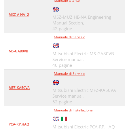
Manuale Utente
MXZ-A NA- 2
MSZ-MUZ HE-NA Engineering
Manual Section,
42 pagine
Manuale di Servizio
MS-GA80VB
Mitsubishi Electric MS-GA80VB
Service manual,
40 pagine
Manuale di Servizio
MFZ-KA50VA
Mitsubishi Electric MFZ-KA50VA
Service manual,
52 pagine
Manuale di Installazione
PCA-RP.HAQ
Mitsubishi Electric PCA-RP.HAQ