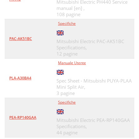
Mitsubishi Electric PH440 Service
manual [en] ,
108 pagine
Specifiche
PAC-AK51BC
Mitsubishi Electric PAC-AK51BC
Specifications,
12 pagine
Manuale Utente
PLA-A30BA4
Spec Sheet - Mitsubishi PUYA-PLAA
Mini Split Air,
3 pagine
Specifiche
PEA-RP140GAA
Mitsubishi Electric PEA-RP140GAA
Specifications,
44 pagine