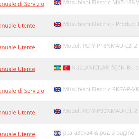
Mitsubishi Electric MXZ-18N
nuale di Servizio
Mitsubishi Electric - Product
nuale Utente
Model: PEFY-P18NMAU-E2,
2
nuale Utente
KULLANICILAR óÇóN Bu bi
nuale Utente
Mitsubishi Electric PKFY-P-V
nuale di Servizio
Model: PEFY-P30NMAU-E3,
2
nuale Utente
pca-a30ka4 & puz,
3 pagine
nuale Utente