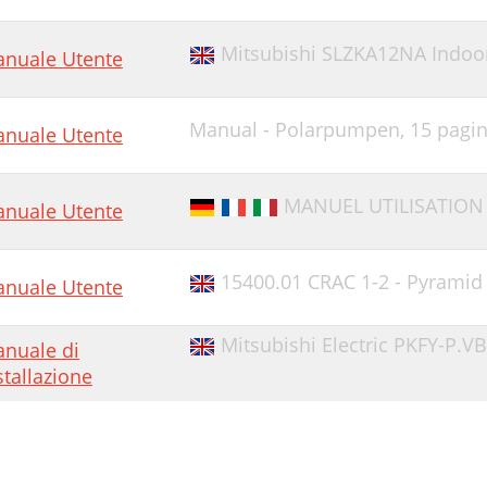
Mitsubishi SLZKA12NA Indoor
nuale Utente
Manual - Polarpumpen,
15 pagi
nuale Utente
MANUEL UTILISATION 
nuale Utente
15400.01 CRAC 1-2 - Pyramid
nuale Utente
Mitsubishi Electric PKFY-P.V
nuale di
stallazione