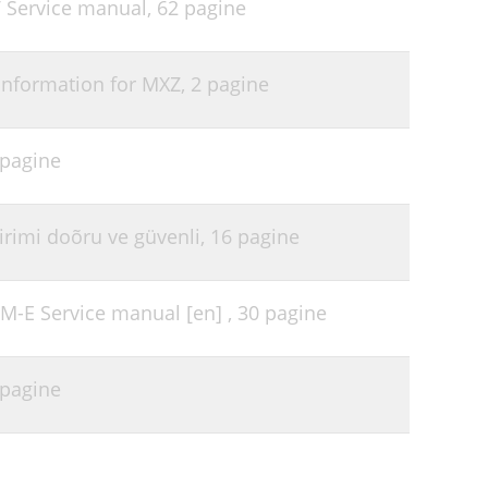
V Service manual,
62 pagine
 Information for MXZ,
2 pagine
 pagine
rimi doõru ve güvenli,
16 pagine
KM-E Service manual [en] ,
30 pagine
 pagine