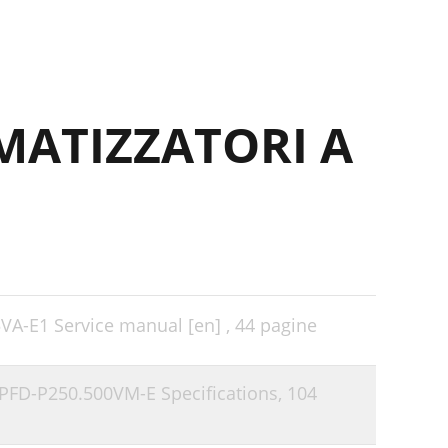
MATIZZATORI A
VA-E1 Service manual [en] ,
44 pagine
i PFD-P250.500VM-E Specifications,
104