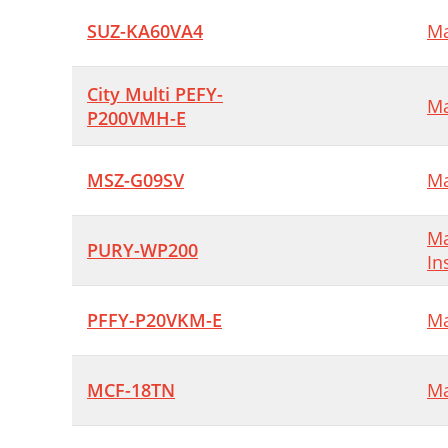
SUZ-KA60VA4
Ma
City Multi PEFY-
Ma
P200VMH-E
MSZ-G09SV
Ma
Ma
PURY-WP200
In
PFFY-P20VKM-E
Ma
MCF-18TN
Ma