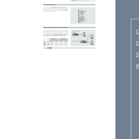
C
S
I