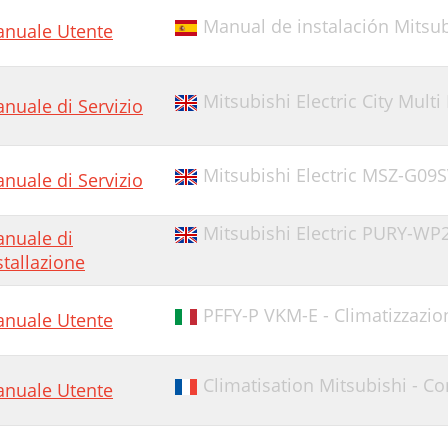
Manual de instalación Mitsub
nuale Utente
Mitsubishi Electric City Mul
nuale di Servizio
Mitsubishi Electric MSZ-G09S
nuale di Servizio
Mitsubishi Electric PURY-WP2
nuale di
stallazione
PFFY-P VKM-E - Climatizzazio
nuale Utente
Climatisation Mitsubishi - C
nuale Utente