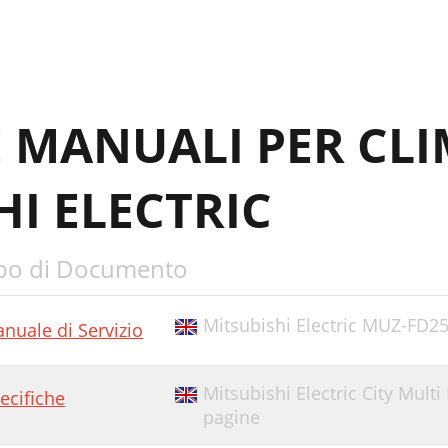
E MANUALI PER CLI
HI ELECTRIC
po di Documento
Mitsubishi Electric MUZ-FD25
nuale di Servizio
Mitsubishi Electric City Mult
ecifiche
pagine