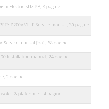
ishi Electric SUZ-KA,
8 pagine
ti PEFY-P200VMH-E Service manual,
30 pagine
V Service manual [da] ,
68 pagine
00 Installation manual,
24 pagine
ne,
2 pagine
onsoles & plafonniers,
4 pagine