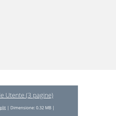
e Utente (3 pagine)
plit
| Dimensione: 0.32 MB |