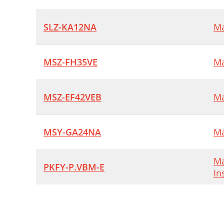
SLZ-KA12NA
Ma
MSZ-FH35VE
Ma
MSZ-EF42VEB
Ma
MSY-GA24NA
Ma
Ma
PKFY-P.VBM-E
In