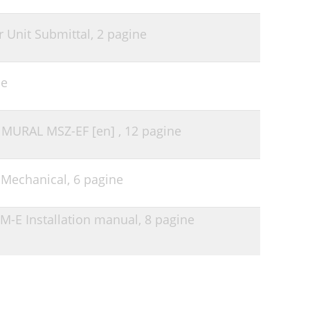
 Unit Submittal,
2 pagine
ne
MURAL MSZ-EF [en] ,
12 pagine
 Mechanical,
6 pagine
BM-E Installation manual,
8 pagine