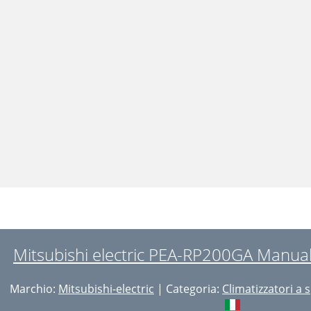
Mitsubishi electric PEA-RP200GA Manual
Marchio:
Mitsubishi-electric
| Categoria:
Climatizzatori a s