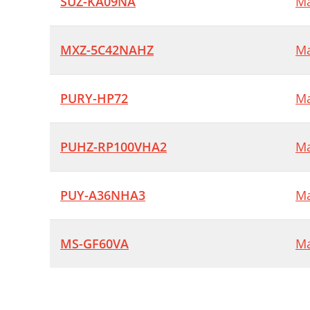
SUZ-KA09NA
Ma
MXZ-5C42NAHZ
Ma
PURY-HP72
Ma
PUHZ-RP100VHA2
Ma
PUY-A36NHA3
Ma
MS-GF60VA
Ma