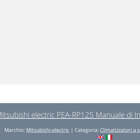
itsubishi electric PEA-RP125 Manuale di In
Marchio:
Mitsubishi-electric
| Categoria:
Climatizzatori a s