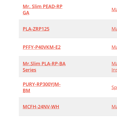
Mr. Slim PEAD-RP
Ma
GA
PLA-ZRP125
Ma
PFFY-P40VKM-E2
Ma
Mr.Slim PLA-RP-BA
Ma
Series
In
PURY-RP300YJM-
Sp
BM
MCFH-24NV-WH
Ma