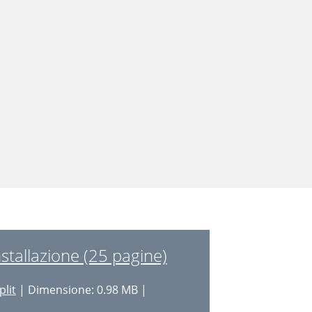
stallazione (25 pagine)
plit
| Dimensione: 0.98 MB |