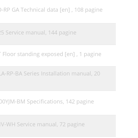
D-RP GA Technical data [en] ,
108 pagine
25 Service manual,
144 pagine
Floor standing exposed [en] ,
1 pagine
PLA-RP-BA Series Installation manual,
20
300YJM-BM Specifications,
142 pagine
4NV-WH Service manual,
72 pagine