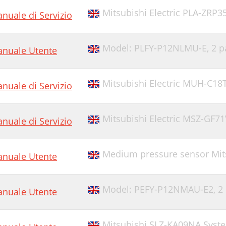
Mitsubishi Electric PLA-ZRP3
nuale di Servizio
Model: PLFY-P12NLMU-E,
2 p
nuale Utente
Mitsubishi Electric MUH-C18
nuale di Servizio
Mitsubishi Electric MSZ-GF71
nuale di Servizio
Medium pressure sensor Mit
nuale Utente
Model: PEFY-P12NMAU-E2,
2
nuale Utente
Mitsubishi SLZ-KA09NA Syst