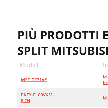
C
1
4
PIÙ PRODOTTI 
5
6
SPLIT MITSUBIS
7
8
Modelli
Ti
9
1
Ma
MSZ-GF71VE
In
K
PKFY-P100VKM-
Ma
E.TH