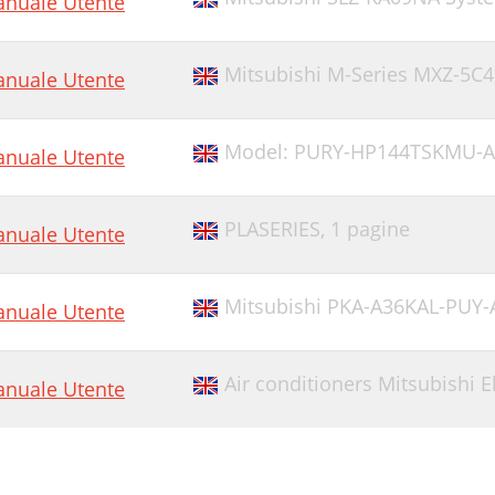
nuale Utente
Mitsubishi M-Series MXZ-5C
nuale Utente
Model: PURY-HP144TSKMU-A
nuale Utente
PLASERIES,
1 pagine
nuale Utente
Mitsubishi PKA-A36KAL-PUY
nuale Utente
Air conditioners Mitsubishi 
nuale Utente