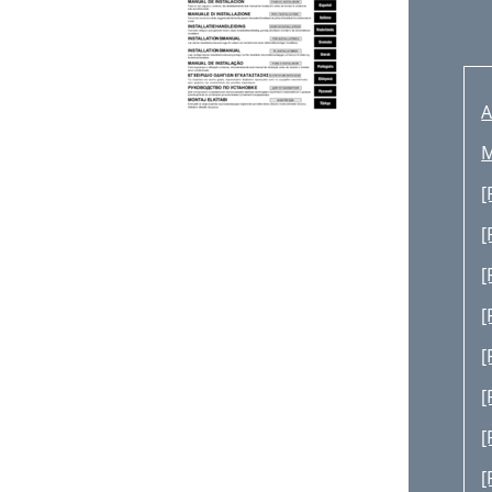
A
M
[
[
[
[
[
[
[
[