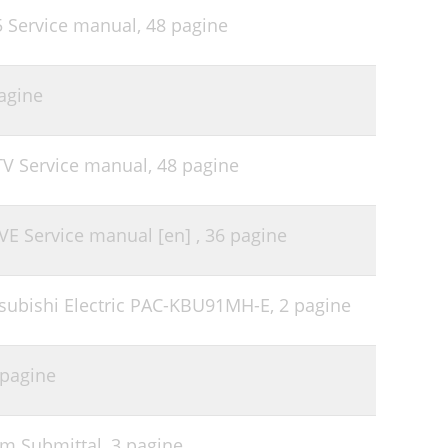
5 Service manual,
48 pagine
agine
TV Service manual,
48 pagine
VE Service manual [en] ,
36 pagine
subishi Electric PAC-KBU91MH-E,
2 pagine
 pagine
em Submittal,
3 pagine