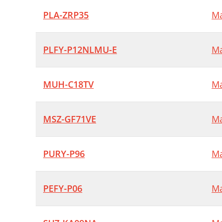
PLA-ZRP35
Ma
PLFY-P12NLMU-E
Ma
MUH-C18TV
Ma
MSZ-GF71VE
Ma
PURY-P96
Ma
PEFY-P06
Ma