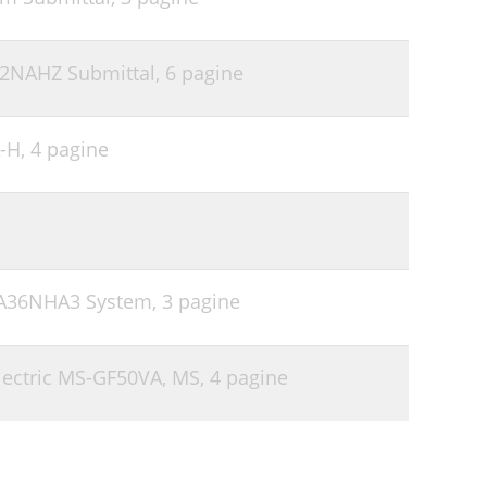
42NAHZ Submittal,
6 pagine
-H,
4 pagine
-A36NHA3 System,
3 pagine
Electric MS-GF50VA, MS,
4 pagine