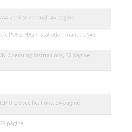
1VA4 Service manual,
46 pagine
ctric PUHZ-HA2 Installation manual,
148
WN Operating instructions,
32 pagine
NLMU-E Specifications,
34 pagine
68 pagine