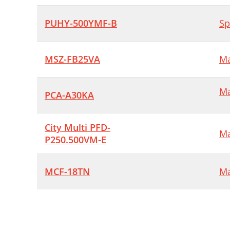
PUHY-500YMF-B
Sp
MSZ-FB25VA
Ma
Ma
PCA-A30KA
City Multi PFD-
Ma
P250.500VM-E
MCF-18TN
Ma