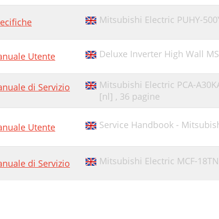
Mitsubishi Electric PUHY-500
ecifiche
Deluxe Inverter High Wall MS
nuale Utente
Mitsubishi Electric PCA-A30KA 
nuale di Servizio
[nl] ,
36 pagine
Service Handbook - Mitsubis
nuale Utente
Mitsubishi Electric MCF-18T
nuale di Servizio