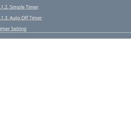
.1.2. Simple Timer
.1.3. Auto Off Timer
imer Setting
ock Indicator
. Other Functions
. Function Selection
0. Trouble Shooting