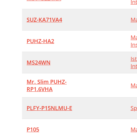
In
SUZ-KA71VA4
Ma
Ma
PUHZ-HA2
In
Is
MS24WN
In
Mr. Slim PUHZ-
Ma
RP1.6VHA
PLFY-P15NLMU-E
Sp
P105
Ma