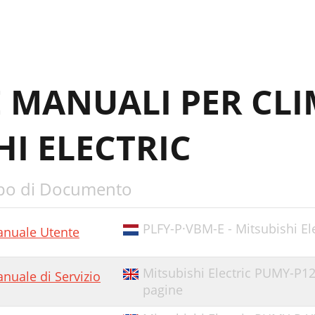
E MANUALI PER CLI
HI ELECTRIC
po di Documento
PLFY-P·VBM-E - Mitsubishi Ele
nuale Utente
Mitsubishi Electric PUMY-P125
nuale di Servizio
pagine