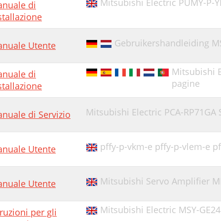
Mitsubishi Electric PUMY-P-
nuale di
stallazione
Gebruikershandleiding MS
nuale Utente
Mitsubishi 
nuale di
pagine
stallazione
Mitsubishi Electric PCA-RP71GA
nuale di Servizio
pffy-p-vkm-e pffy-p-vlem-e p
nuale Utente
Mitsubishi Servo Amplifier 
nuale Utente
Mitsubishi Electric MSY-GE24
truzioni per gli