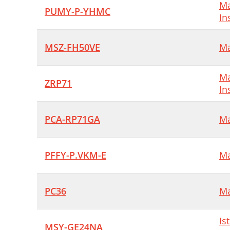
Ma
PUMY-P-YHMC
In
MSZ-FH50VE
Ma
Ma
ZRP71
In
PCA-RP71GA
Ma
PFFY-P.VKM-E
Ma
PC36
Ma
Is
MSY-GE24NA