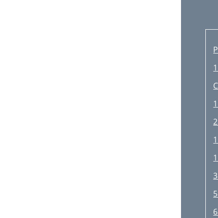
P
1
C
1
2
1
1
3
5
6