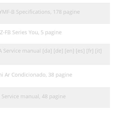
YMF-B Specifications,
178 pagine
Z-FB Series You,
5 pagine
Service manual [da] [de] [en] [es] [fr] [it]
hi Ar Condicionado,
38 pagine
N Service manual,
48 pagine