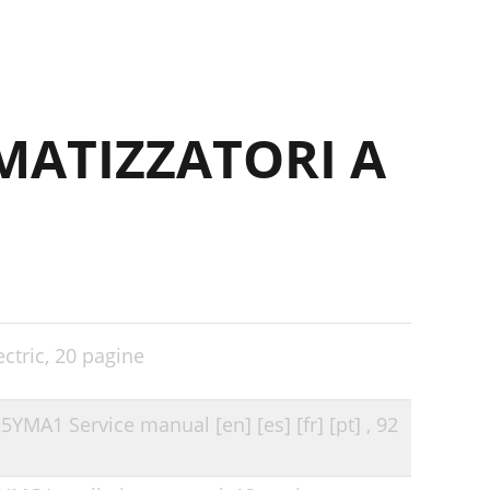
MATIZZATORI A
ctric,
20 pagine
YMA1 Service manual [en] [es] [fr] [pt] ,
92