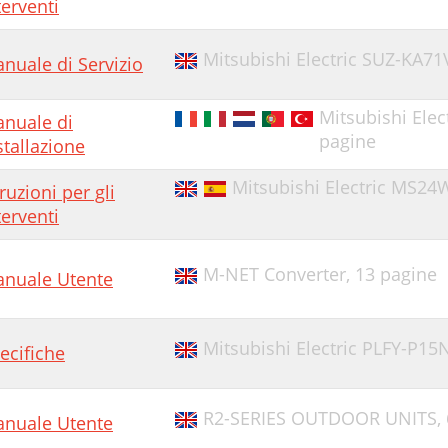
terventi
Mitsubishi Electric SUZ-KA7
nuale di Servizio
Mitsubishi Ele
nuale di
pagine
stallazione
Mitsubishi Electric MS24
truzioni per gli
terventi
M-NET Converter,
13 pagine
nuale Utente
Mitsubishi Electric PLFY-P15
ecifiche
R2-SERIES OUTDOOR UNITS,
nuale Utente