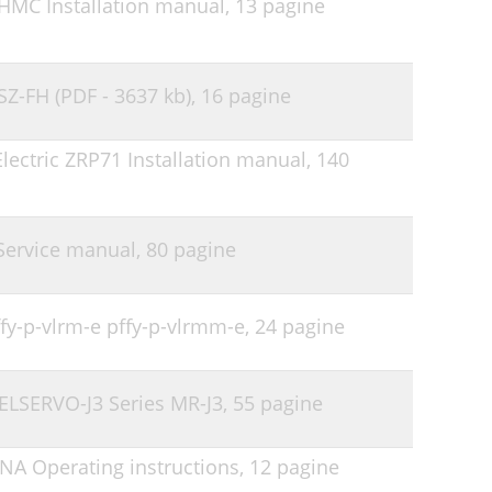
YHMC Installation manual,
13 pagine
Z-FH (PDF - 3637 kb),
16 pagine
Electric ZRP71 Installation manual,
140
 Service manual,
80 pagine
ffy-p-vlrm-e pffy-p-vlrmm-e,
24 pagine
MELSERVO-J3 Series MR-J3,
55 pagine
NA Operating instructions,
12 pagine