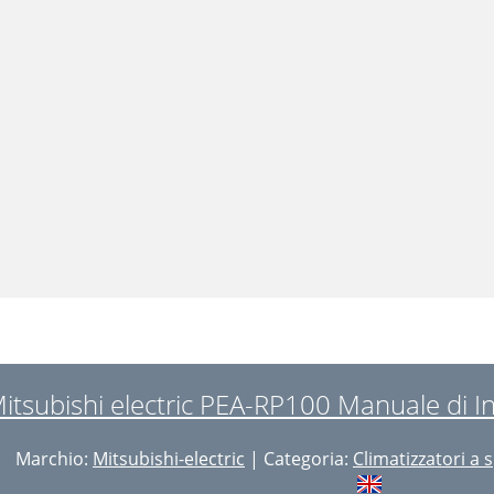
itsubishi electric PEA-RP100 Manuale di In
Marchio:
Mitsubishi-electric
| Categoria:
Climatizzatori a s