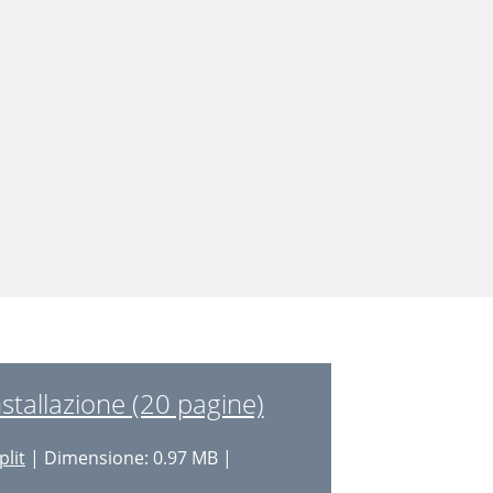
stallazione (20 pagine)
plit
| Dimensione: 0.97 MB |