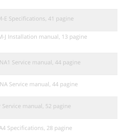
M-E Specifications,
41 pagine
M-J Installation manual,
13 pagine
2NA1 Service manual,
44 pagine
4NA Service manual,
44 pagine
P Service manual,
52 pagine
A4 Specifications,
28 pagine