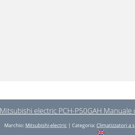
Mitsubishi electric PCH-P50GAH Manuale di
Marchio:
Mitsubishi-electric
| Categoria:
Climatizzatori a s