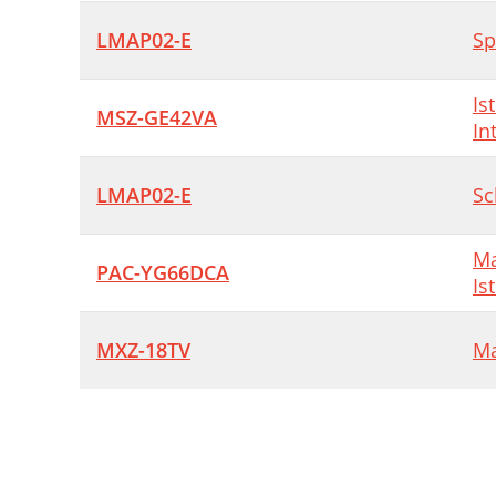
LMAP02-E
Sp
Is
MSZ-GE42VA
In
LMAP02-E
Sc
Ma
PAC-YG66DCA
Is
MXZ-18TV
Ma