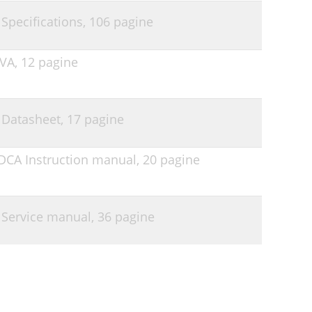
 Specifications,
106 pagine
2VA,
12 pagine
 Datasheet,
17 pagine
6DCA Instruction manual,
20 pagine
 Service manual,
36 pagine