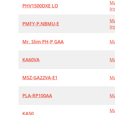
Ma
P
PHV1500DXE LO
In
P
Ma
M
PMFY-P.NBMU-E
In
Mr. Slim PH-P GAA
Ma
KA60VA
Ma
MSZ-GA22VA-E1
Ma
PLA-RP100AA
Ma
Ma
KA50