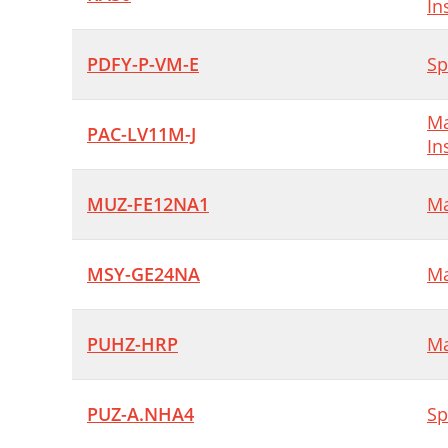
In
PDFY-P-VM-E
Sp
Ma
PAC-LV11M-J
In
MUZ-FE12NA1
Ma
MSY-GE24NA
Ma
PUHZ-HRP
Ma
PUZ-A.NHA4
Sp