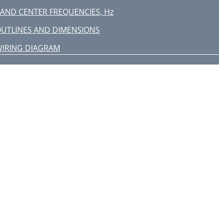
AND CENTER FREQUENCIES, Hz
UTLINES AND DIMENSIONS
IRING DIAGRAM
EFRIGERANT SYSTEM DIAGRAM
 TROUBLESHOOTING
ontactor
ane motor
rain-up
-6.TEST POINT DIAGRAM
ervice board
ISASSEMBLY PROCEDURE
igure 3