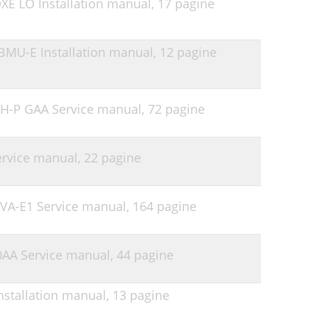
XE LO Installation manual,
17 pagine
46
46
NBMU-E Installation manual,
12 pagine
48
 PH-P GAA Service manual,
72 pagine
ervice manual,
22 pagine
2VA-E1 Service manual,
164 pagine
00AA Service manual,
44 pagine
Installation manual,
13 pagine