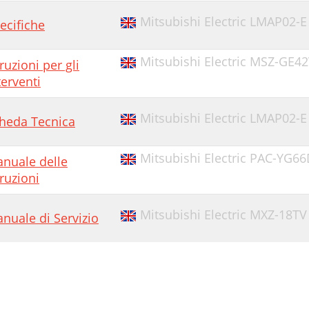
Mitsubishi Electric LMAP02-E
ecifiche
Mitsubishi Electric MSZ-GE4
truzioni per gli
terventi
Mitsubishi Electric LMAP02-E
heda Tecnica
Mitsubishi Electric PAC-YG6
nuale delle
truzioni
Mitsubishi Electric MXZ-18TV
nuale di Servizio