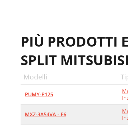
P
F
PIÙ PRODOTTI 
P
P
SPLIT MITSUBIS
P
Modelli
Ti
S
P
Ma
PUMY-P125
In
Ma
E
MXZ-3A54VA - E6
In
P