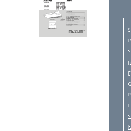
S
R
S
[
[
G
P
S
N