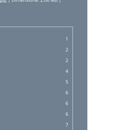
plit
| Dimensione: 2.06 MB |
1
2
2
4
5
6
6
6
7