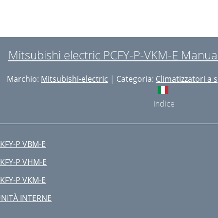
UTLINES AND DIMENSIONS
CFY-P100VKM-E
CFY-P125VKM-E
Mitsubishi electric PCFY-P-VKM-E Manual
CFY-P100VKM-ER1
Marchio:
Mitsubishi-electric
| Categoria:
Climatizzatori a s
CFY-P125VKM-ER1
 1>
Indice
eaning Function
 REFRIGERANT SYSTEM DIAGRAM
KFY-P VBM-E
TROUBLESHOOTING
KFY-P VHM-E
=15kΩ ± 3%
KFY-P VKM-E
inear expansion valve
NITÀ INTERNE
C DC310~340V