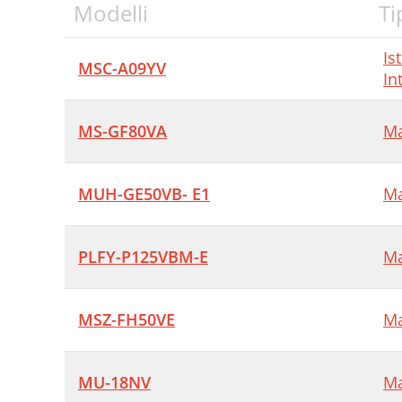
Modelli
Ti
Is
MSC-A09YV
In
MS-GF80VA
Ma
MUH-GE50VB- E1
Ma
PLFY-P125VBM-E
Ma
MSZ-FH50VE
Ma
MU-18NV
Ma