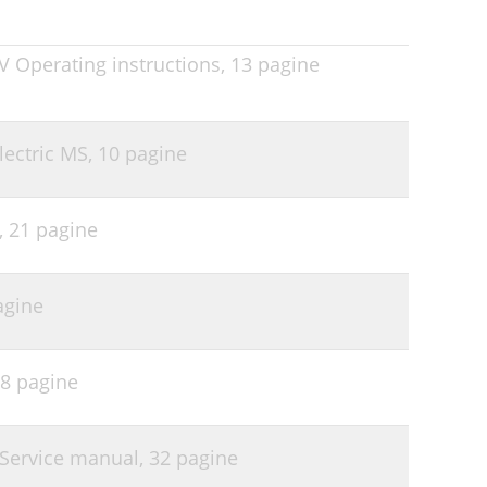
V Operating instructions,
13 pagine
lectric MS,
10 pagine
,
21 pagine
agine
8 pagine
 Service manual,
32 pagine