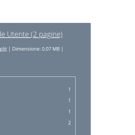
15
17
17
e Utente (2 pagine)
17
plit
| Dimensione: 0.07 MB |
17
18
19
20
1
21
1
22
1
22
2
24