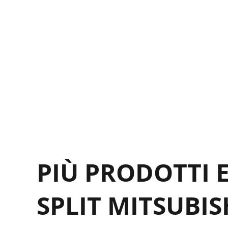
P
P
P
P
P
P
P
P
PIÙ PRODOTTI 
SPLIT MITSUBIS