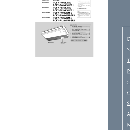
D
S
T
P
:
C
S
A
M