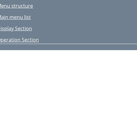
enu structure
ain menu list
isplay Section
peration Section
PECIFICATION
-3. SOUND LEVEL
id2-Mid1-High
-4. NC CURVES
CFY-P100, 125VKM-E
CFY-P100, 125VKM-ER1
CFY-P63VKM-E
CFY-P63VKM-ER1