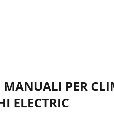
hoto 16
hoto 17
hoto 18
hoto 20
hoto 19
hoto 21
hoto 22
hoto 23
E MANUALI PER CLI
HI ELECTRIC