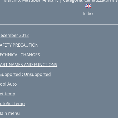
Marchio:
Mitsubishi-electric
| Categoria:
Climatizzatori a s
Indice
ecember 2012
AFETY PRECAUTION
ECHNICAL CHANGES
ART NAMES AND FUNCTIONS
 Supported : Unsupported
ool Auto
et temp
utoSet temp
ain menu