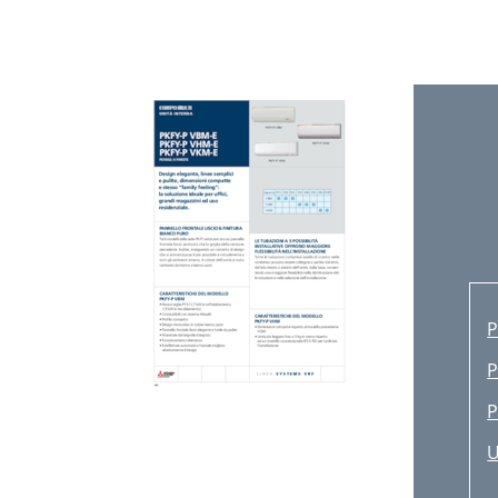
O
P
P
P
P
<
M
7
P
P
0
P
L
U
D