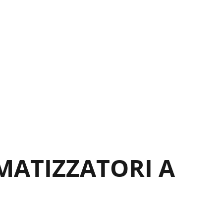
33
33
34
34
34
34
35
35
MATIZZATORI A