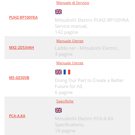
Manuale di Servizio
PUHZ-RP100YKA
Mitsubishi Electric PUHZ-RP100YKA
Service manual,
142 pagine
Manuale Utente
MXZ-2D53VAH
Ladda ner - Mitsubishi Electric,
3 pagine
Manuale Utente
MS-GE50VB
Doing Our Part to Create a Better
Future for All,
6 pagine
Specifiche
PCA-A.KA
Mitsubishi Electric PCA-A.KA
Specifications,
18 pagine