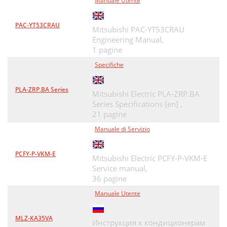
Manuale Utente
PAC-YT53CRAU
Mitsubishi PAC-YT53CRAU
Engineering Manual,
1 pagine
Specifiche
PLA-ZRP.BA Series
Mitsubishi Electric PLA-ZRP.BA
Series Specifications [en] ,
21 pagine
Manuale di Servizio
PCFY-P-VKM-E
Mitsubishi Electric PCFY-P-VKM-E
Service manual,
36 pagine
Manuale Utente
MLZ-KA35VA
Инструкция к кондиционерам