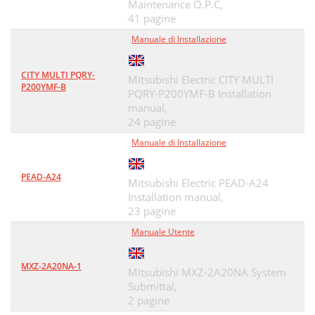
Maintenance O.P.C,
41 pagine
Manuale di Installazione
CITY MULTI PQRY-
Mitsubishi Electric CITY MULTI
P200YMF-B
PQRY-P200YMF-B Installation
manual,
24 pagine
Manuale di Installazione
PEAD-A24
Mitsubishi Electric PEAD-A24
Installation manual,
23 pagine
Manuale Utente
MXZ-2A20NA-1
Mitsubishi MXZ-2A20NA System
Submittal,
2 pagine