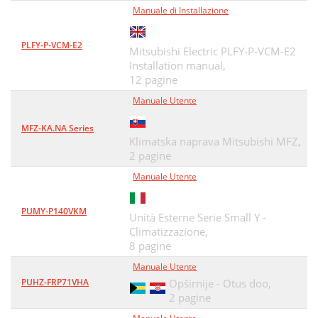
Manuale di Installazione
PLFY-P-VCM-E2
Mitsubishi Electric PLFY-P-VCM-E2
Installation manual,
12 pagine
Manuale Utente
MFZ-KA.NA Series
Klimatska naprava Mitsubishi MFZ,
2 pagine
Manuale Utente
PUMY-P140VKM
Unità Esterne Serie Small Y -
Climatizzazione,
8 pagine
Manuale Utente
PUHZ-FRP71VHA
Opširnije - Otus doo,
2 pagine