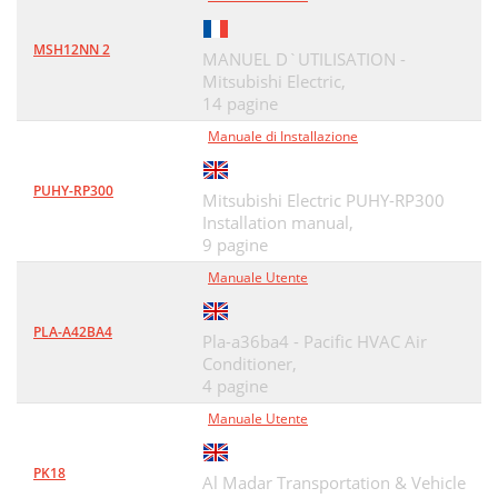
MSH12NN 2
MANUEL D`UTILISATION -
Mitsubishi Electric,
14 pagine
Manuale di Installazione
PUHY-RP300
Mitsubishi Electric PUHY-RP300
Installation manual,
9 pagine
Manuale Utente
PLA-A42BA4
Pla-a36ba4 - Pacific HVAC Air
Conditioner,
4 pagine
Manuale Utente
PK18
Al Madar Transportation & Vehicle