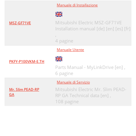
Manuale di Installazione
Mitsubishi Electric MSZ-GF71VE
MSZ-GF71VE
Installation manual [de] [en] [es] [fr]
,
4 pagine
Manuale Utente
PKFY-P100VKM-E.TH
Parts Manual - MyLinkDrive [en] ,
6 pagine
Manuale di Servizio
Mitsubishi Electric Mr. Slim PEAD-
Mr. Slim PEAD-RP
GA
RP GA Technical data [en] ,
108 pagine