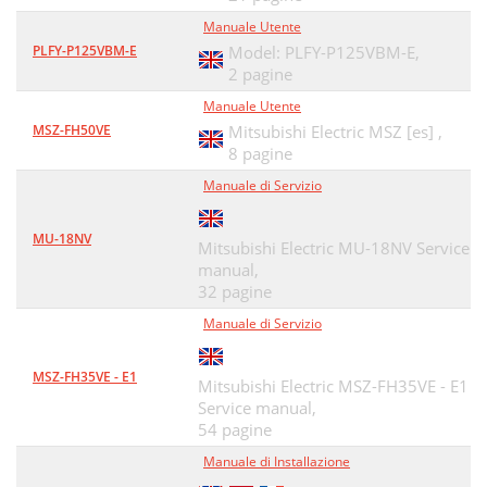
Manuale Utente
PLFY-P125VBM-E
Model: PLFY-P125VBM-E,
2 pagine
Manuale Utente
MSZ-FH50VE
Mitsubishi Electric MSZ [es] ,
8 pagine
Manuale di Servizio
MU-18NV
Mitsubishi Electric MU-18NV Service
manual,
32 pagine
Manuale di Servizio
MSZ-FH35VE - E1
Mitsubishi Electric MSZ-FH35VE - E1
Service manual,
54 pagine
Manuale di Installazione