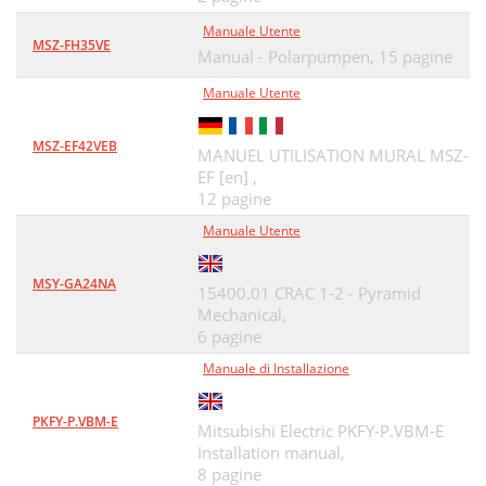
Manuale Utente
MSZ-FH35VE
Manual - Polarpumpen,
15 pagine
Manuale Utente
MSZ-EF42VEB
MANUEL UTILISATION MURAL MSZ-
EF [en] ,
12 pagine
Manuale Utente
MSY-GA24NA
15400.01 CRAC 1-2 - Pyramid
Mechanical,
6 pagine
Manuale di Installazione
PKFY-P.VBM-E
Mitsubishi Electric PKFY-P.VBM-E
Installation manual,
8 pagine