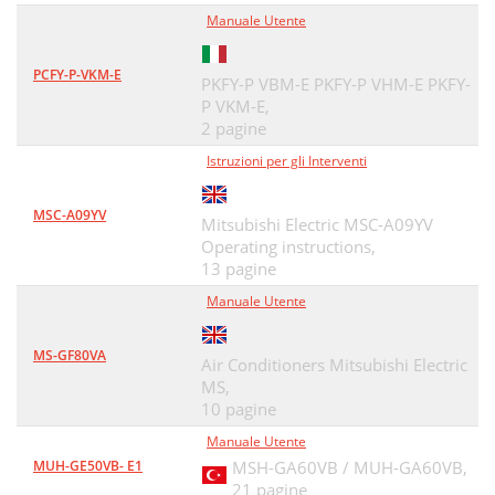
Manuale Utente
PCFY-P-VKM-E
PKFY-P VBM-E PKFY-P VHM-E PKFY-
P VKM-E,
2 pagine
Istruzioni per gli Interventi
MSC-A09YV
Mitsubishi Electric MSC-A09YV
Operating instructions,
13 pagine
Manuale Utente
MS-GF80VA
Air Conditioners Mitsubishi Electric
MS,
10 pagine
Manuale Utente
MUH-GE50VB- E1
MSH-GA60VB / MUH-GA60VB,
21 pagine