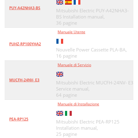
PUY-A42NHA3-BS
Mitsubishi Electric PUY-A42NHA3-
BS Installation manual,
36 pagine
Manuale Utente
PUHZ-RP100YHA2
Nouvelle Power Cassette PLA-BA,
16 pagine
Manuale di Servizio
MUCFH-24NV- E3
Mitsubishi Electric MUCFH-24NV- E3
Service manual,
64 pagine
Manuale di Installazione
PEA-RP125
Mitsubishi Electric PEA-RP125
Installation manual,
25 pagine