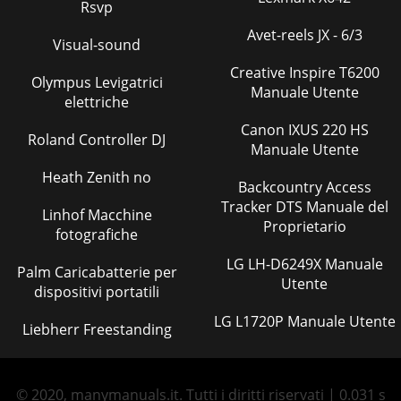
Rsvp
Avet-reels JX - 6/3
Visual-sound
Creative Inspire T6200
Olympus Levigatrici
Manuale Utente
elettriche
Canon IXUS 220 HS
Roland Controller DJ
Manuale Utente
Heath Zenith no
Backcountry Access
Tracker DTS Manuale del
Linhof Macchine
Proprietario
fotografiche
LG LH-D6249X Manuale
Palm Caricabatterie per
Utente
dispositivi portatili
LG L1720P Manuale Utente
Liebherr Freestanding
© 2020, manymanuals.it. Tutti i diritti riservati | 0.031 s