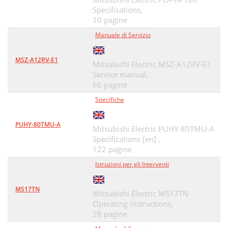
Specifications,
10 pagine
Manuale di Servizio
MSZ-A12RV-E1
Mitsubishi Electric MSZ-A12RV-E1
Service manual,
66 pagine
Specifiche
PUHY-80TMU-A
Mitsubishi Electric PUHY-80TMU-A
Specifications [en] ,
122 pagine
Istruzioni per gli Interventi
MS17TN
Mitsubishi Electric MS17TN
Operating instructions,
28 pagine