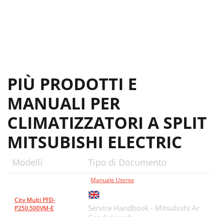
Service board
27
SPECIAL FUNCTION
28
2nd stage cut-in setting
29
  
30
PIÙ PRODOTTI E
DISASSEMBLY PROCEDURE
31
MANUALI PER
OPERATING PROCEDURE
32
CLIMATIZZATORI A SPLIT
PHOTOS & ILLUSTRATIONS
32
MITSUBISHI ELECTRIC
Modelli
Tipo di Documento
Manuale Utente
City Multi PFD-
Service Handbook - Mitsubishi Ar
P250.500VM-E