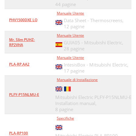
44 pagine
Manuale Utente
PHV1500DXE LO
Data Sheet - Thermoscreens,
12 pagine
Manuale Utente
Mr. Slim PUHZ-
GUIA05 - Mitsubishi Electric,
RP2VHA
28 pagine
Manuale Utente
PLA-RP.AA2
IntesisBox - Mitsubishi Electric,
17 pagine
Manuale di Installazione
PLFY-P15NLMU-E
Mitsubishi Electric PLFY-P15NLMU-E
Installation manual,
8 pagine
Specifiche
PLA-RP100
Mitsubishi Electric PLA-RP100