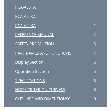
PCA-A30KA
1
PCA-A36KA
1
PCA-A42KA
1
REFERENCE MANUAL
2
SAFETY PRECAUTION
3
PART NAMES AND FUNCTIONS
4
Display Section
5
Operation Section
5
SPECIFICATIONS
6
NOISE CRITERION CURVES5
8
OUTLINES AND DIMENTIONS6
9
[FRONT VIEW]
10