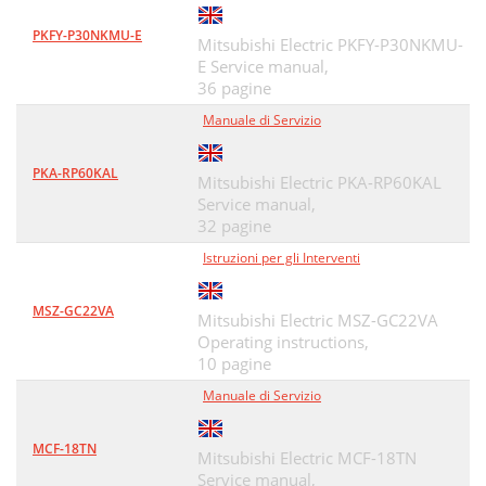
PKFY-P30NKMU-E
Mitsubishi Electric PKFY-P30NKMU-
E Service manual,
36 pagine
Manuale di Servizio
PKA-RP60KAL
Mitsubishi Electric PKA-RP60KAL
Service manual,
32 pagine
Istruzioni per gli Interventi
MSZ-GC22VA
Mitsubishi Electric MSZ-GC22VA
Operating instructions,
10 pagine
Manuale di Servizio
MCF-18TN
Mitsubishi Electric MCF-18TN
Service manual,