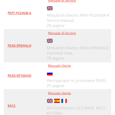
Manuale di Servizio
PKFY-P32VGM-A
Mitsubishi Electric PKFY-P32VGM-A
Service manual,
28 pagine
Manuale di Servizio
PEAD-RP60JALQ
Mitsubishi Electric PEAD-RP60JALQ
Technical data,
78 pagine
Manuale Utente
PEAD-RP100JAQ
Инструкция по установке PEAD,
25 pagine
Manuale Utente
KA12
Air-Conditioners SLZ-KA09, KA12,
KA15NA,