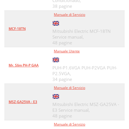
Condicionado,
38 pagine
Manuale di Servizio
MCF-18TN
Mitsubishi Electric MCF-18TN
Service manual,
48 pagine
Manuale Utente
Mr. Slim PH-P GAA
PUH-P1.6VGA PUH-P2VGA PUH-
P2.5VGA,
34 pagine
Manuale di Servizio
MSZ-GA25VA - E3
Mitsubishi Electric MSZ-GA25VA -
E3 Service manual,
48 pagine
Manuale di Servizio