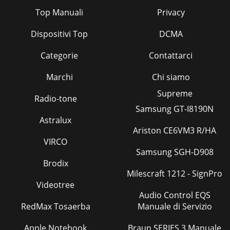
Top Manuali
Privacy
Dispositivi Top
DCMA
Categorie
Contattarci
Marchi
Chi siamo
Supreme
Radio-tone
Samsung GT-I8190N
Astralux
Ariston CE6VM3 R/HA
VIRCO
Samsung SGH-D908
Brodix
Milescraft 1212 - SignPro
Videotree
Audio Control EQS
RedMax Tosaerba
Manuale di Servizio
Apple Notebook
Braun SERIES 3 Manuale