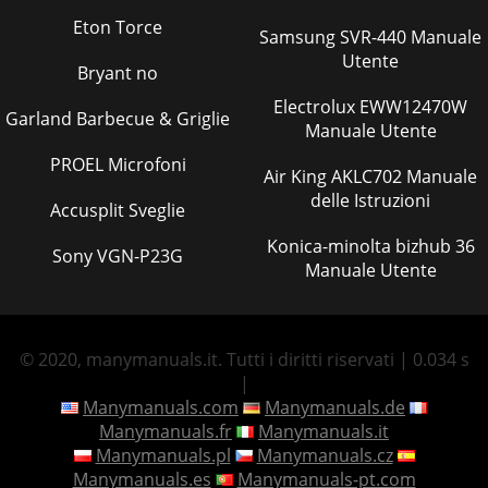
Eton Torce
Samsung SVR-440 Manuale
Utente
Bryant no
Electrolux EWW12470W
Garland Barbecue & Griglie
Manuale Utente
PROEL Microfoni
Air King AKLC702 Manuale
delle Istruzioni
Accusplit Sveglie
Konica-minolta bizhub 36
Sony VGN-P23G
Manuale Utente
© 2020, manymanuals.it. Tutti i diritti riservati | 0.034 s
|
Manymanuals.com
Manymanuals.de
Manymanuals.fr
Manymanuals.it
Manymanuals.pl
Manymanuals.cz
Manymanuals.es
Manymanuals-pt.com