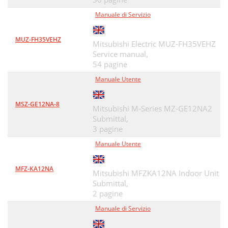
Manuale di Servizio
MUZ-FH35VEHZ
Mitsubishi Electric MUZ-FH35VEHZ
Service manual,
54 pagine
Manuale Utente
MSZ-GE12NA-8
Mitsubishi M-Series MZ-GE12NA2
Submittal,
3 pagine
Manuale Utente
MFZ-KA12NA
Mitsubishi MFZKA12NA Indoor Unit
Submittal,
2 pagine
Manuale di Servizio