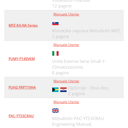
Installation manual,
12 pagine
Manuale Utente
MFZ-KA.NA Series
Klimatska naprava Mitsubishi MFZ,
2 pagine
Manuale Utente
PUMY-P140VKM
Unità Esterne Serie Small Y -
Climatizzazione,
8 pagine
Manuale Utente
PUHZ-FRP71VHA
Opširnije - Otus doo,
2 pagine
Manuale Utente
PAC-YT53CRAU
Mitsubishi PAC-YT53CRAU
Engineering Manual,