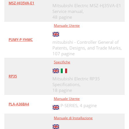
MSZ-HJ35VA-E1
Mitsubishi Electric MSZ-HJ35VA-E1
Service manual,
48 pagine
Manuale Utente
PUMY-P-YHMC
mitsubishi - Controller General of
Patents, Designs, and Trade Marks,
107 pagine
Specifiche
RP35
Mitsubishi Electric RP35
Specifications,
18 pagine
Manuale Utente
PLA-A36BA4
P-SERIES,
4 pagine
Manuale di Installazione