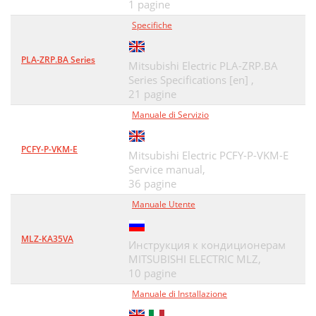
1 pagine
Specifiche
PLA-ZRP.BA Series
Mitsubishi Electric PLA-ZRP.BA
Series Specifications [en] ,
21 pagine
Manuale di Servizio
PCFY-P-VKM-E
Mitsubishi Electric PCFY-P-VKM-E
Service manual,
36 pagine
Manuale Utente
MLZ-KA35VA
Инструкция к кондиционерам
MITSUBISHI ELECTRIC MLZ,
10 pagine
Manuale di Installazione