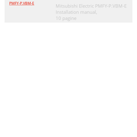
PMFY-P.VBM-E
Mitsubishi Electric PMFY-P.VBM-E
Installation manual,
10 pagine