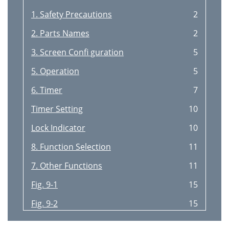
1. Safety Precautions
2
2. Parts Names
2
3. Screen Conﬁ guration
5
5. Operation
5
6. Timer
7
Timer Setting
10
Lock Indicator
10
8. Function Selection
11
7. Other Functions
11
Fig. 9-1
15
Fig. 9-2
15
11. Trouble Shooting
16