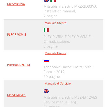
MXZ-2D33VA
Mitsubishi Electric MXZ-2D33VA
Installation manual,
7 pagine
Manuale Utente
PLFY-P-VCM-E
PLFY-P VBM-E PLFY-P VCM-E -
Climatizzazione,
3 pagine
Manuale Utente
PHV1000DXE HO
Тепловые насосы Mitsubishi
Electric 2012,
60 pagine
Manuale di Servizio
MSZ-EF42VES
Mitsubishi Electric MSZ-EF42VES
Service manual [en] ,
36 pagine