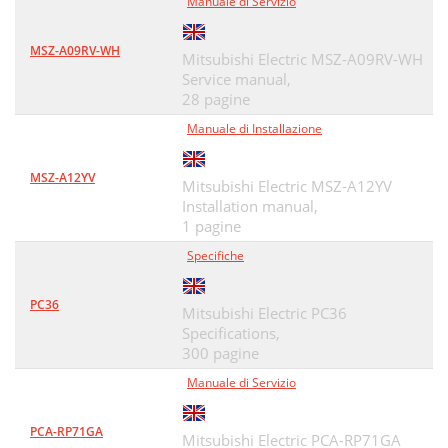
Manuale di Servizio
MSZ-A09RV-WH
Mitsubishi Electric MSZ-A09RV-WH
Service manual,
28 pagine
Manuale di Installazione
MSZ-A12YV
Mitsubishi Electric MSZ-A12YV
Installation manual,
1 pagine
Specifiche
PC36
Mitsubishi Electric PC36
Specifications,
300 pagine
Manuale di Servizio
PCA-RP71GA
Mitsubishi Electric PCA-RP71GA