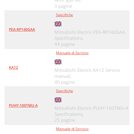
Mini Split Air,
3 pagine
Specifiche
PEA-RP140GAA
Mitsubishi Electric PEA-RP140GAA
Specifications,
44 pagine
Manuale di Servizio
KA12
Mitsubishi Electric KA12 Service
manual,
40 pagine
Specifiche
PUHY-100TMU-A
Mitsubishi Electric PUHY-100TMU-A
Specifications,
25 pagine
Manuale di Servizio