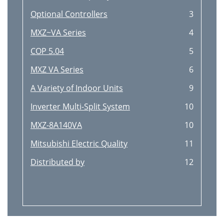
Optional Controllers
3
MXZ~VA Series
4
COP 5.04
5
MXZ VA Series
6
A Variety of Indoor Units
9
Inverter Multi-Split System
10
MXZ-8A140VA
10
Mitsubishi Electric Quality
11
Distributed by
12