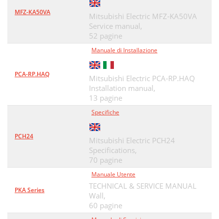
MFZ-KA50VA
Mitsubishi Electric MFZ-KA50VA
Service manual,
52 pagine
Manuale di Installazione
PCA-RP.HAQ
Mitsubishi Electric PCA-RP.HAQ
Installation manual,
13 pagine
Specifiche
PCH24
Mitsubishi Electric PCH24
Specifications,
70 pagine
Manuale Utente
TECHNICAL & SERVICE MANUAL
PKA Series
Wall,
60 pagine