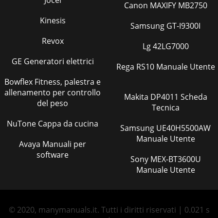
Jocel
Canon MAXIFY MB2750
Kinesis
Samsung GT-I9300I
Revox
Lg 42LG7000
GE Generatori elettrici
Rega RS10 Manuale Utente
Bowflex Fitness, palestra e
allenamento per controllo
Makita DP4011 Scheda
del peso
Tecnica
NuTone Cappa da cucina
Samsung UE40H5500AW
Manuale Utente
Avaya Manuali per
software
Sony MEX-BT3600U
Manuale Utente
© 2020, manymanuals.it. Tutti i diritti riservati | 0.021 s