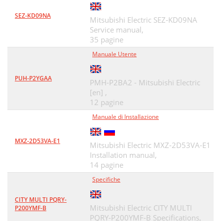
SEZ-KD09NA
Mitsubishi Electric SEZ-KD09NA
Service manual,
35 pagine
Manuale Utente
PUH-P2YGAA
PMH-P2BA2 - Mitsubishi Electric
[en] ,
12 pagine
Manuale di Installazione
MXZ-2D53VA-E1
Mitsubishi Electric MXZ-2D53VA-E1
Installation manual,
14 pagine
Specifiche
CITY MULTI PQRY-
Mitsubishi Electric CITY MULTI
P200YMF-B
PQRY-P200YMF-B Specifications,