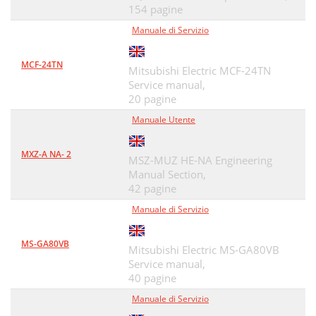
154 pagine
Manuale di Servizio
MCF-24TN
Mitsubishi Electric MCF-24TN
Service manual,
20 pagine
Manuale Utente
MXZ-A NA- 2
MSZ-MUZ HE-NA Engineering
Manual Section,
42 pagine
Manuale di Servizio
MS-GA80VB
Mitsubishi Electric MS-GA80VB
Service manual,
40 pagine
Manuale di Servizio