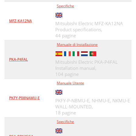
Specifiche
MFZ-KA12NA
Mitsubishi Electric MFZ-KA12NA
Product specifications,
44 pagine
Manuale di Installazione
PKA-P4FAL
Mitsubishi Electric PKA-P4FAL
Installation manual,
104 pagine
Manuale Utente
PKFY-P08NAMU-E
PKFY-P-NBMU-E, NHMU-E, NKMU-E
WALL-MOUNTED,
18 pagine
Specifiche