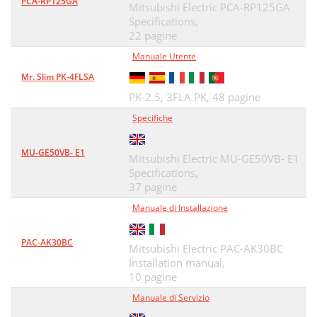
PCA-RP125GA
Mitsubishi Electric PCA-RP125GA
Specifications,
22 pagine
Manuale Utente
Mr. Slim PK-4FLSA
PK-2.5, 3FLA PK,
48 pagine
Specifiche
MU-GE50VB- E1
Mitsubishi Electric MU-GE50VB- E1
Specifications,
37 pagine
Manuale di Installazione
PAC-AK30BC
Mitsubishi Electric PAC-AK30BC
Installation manual,
10 pagine
Manuale di Servizio