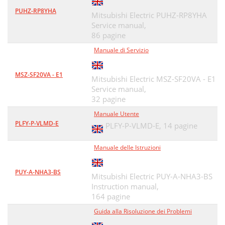
PUHZ-RP8YHA
Mitsubishi Electric PUHZ-RP8YHA
Service manual,
86 pagine
Manuale di Servizio
MSZ-SF20VA - E1
Mitsubishi Electric MSZ-SF20VA - E1
Service manual,
32 pagine
Manuale Utente
PLFY-P-VLMD-E
PLFY-P-VLMD-E,
14 pagine
Manuale delle Istruzioni
PUY-A-NHA3-BS
Mitsubishi Electric PUY-A-NHA3-BS
Instruction manual,
164 pagine
Guida alla Risoluzione dei Problemi