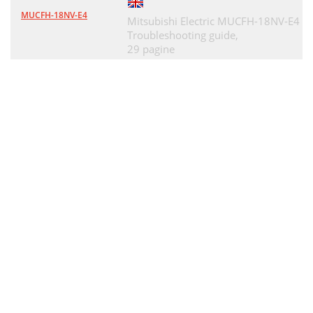
MUCFH-18NV-E4
Mitsubishi Electric MUCFH-18NV-E4
Troubleshooting guide,
29 pagine