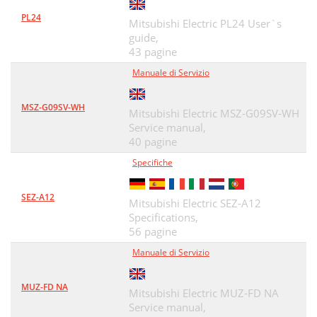
PL24
Mitsubishi Electric PL24 User`s
guide,
43 pagine
Manuale di Servizio
MSZ-G09SV-WH
Mitsubishi Electric MSZ-G09SV-WH
Service manual,
40 pagine
Specifiche
SEZ-A12
Mitsubishi Electric SEZ-A12
Specifications,
56 pagine
Manuale di Servizio
MUZ-FD NA
Mitsubishi Electric MUZ-FD NA
Service manual,