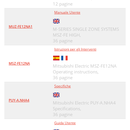
12 pagine
Manuale Utente
MUZ-FE12NA1
M-SERIES SINGLE ZONE SYSTEMS
MSZ-FE HIGH,
36 pagine
Istruzioni per gli Interventi
MSZ-FE12NA
Mitsubishi Electric MSZ-FE12NA
Operating instructions,
36 pagine
Specifiche
PUY-A.NHA4
Mitsubishi Electric PUY-A.NHA4
Specifications,
36 pagine
Guida Utente