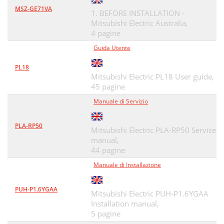
MSZ-GE71VA
1. BEFORE INSTALLATION -
Mitsubishi Electric Australia,
4 pagine
Guida Utente
PL18
Mitsubishi Electric PL18 User guide,
45 pagine
Manuale di Servizio
PLA-RP50
Mitsubishi Electric PLA-RP50 Service
manual,
44 pagine
Manuale di Installazione
PUH-P1.6YGAA
Mitsubishi Electric PUH-P1.6YGAA
Installation manual,
5 pagine