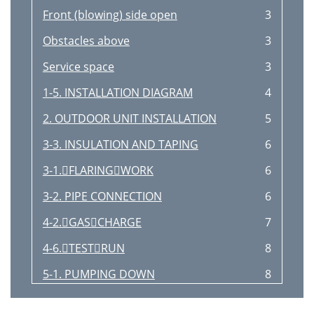
Front (blowing) side open
3
Obstacles above
3
Service space
3
1-5. INSTALLATION DIAGRAM
4
2. OUTDOOR UNIT INSTALLATION
5
3-3. INSULATION AND TAPING
6
3-1.FLARINGWORK
6
3-2. PIPE CONNECTION
6
4-2.GASCHARGE
7
4-6.TESTRUN
8
5-1. PUMPING DOWN
8
4-7.EXPLANATIONTOTHEUSER
8