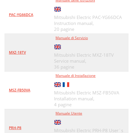
Manuale delle Istruzioni
PAC-YG66DCA
Mitsubishi Electric PAC-YG66DCA
Instruction manual,
20 pagine
Manuale di Servizio
MXZ-18TV
Mitsubishi Electric MXZ-18TV
Service manual,
36 pagine
Manuale di Installazione
MSZ-FB50VA
Mitsubishi Electric MSZ-FB50VA
Installation manual,
4 pagine
Manuale Utente
PRH-P8
Mitsubishi Electric PRH-P8 User`s