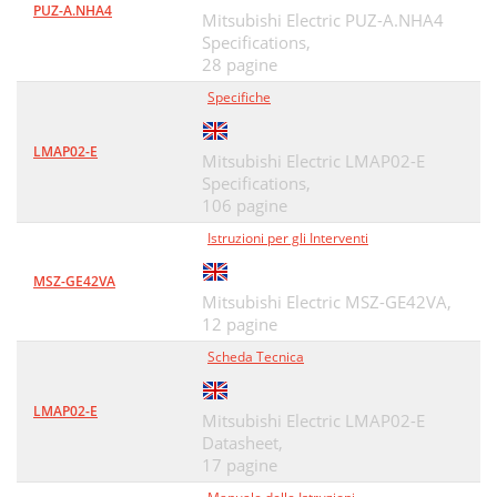
PUZ-A.NHA4
Mitsubishi Electric PUZ-A.NHA4
Specifications,
28 pagine
Specifiche
LMAP02-E
Mitsubishi Electric LMAP02-E
Specifications,
106 pagine
Istruzioni per gli Interventi
MSZ-GE42VA
Mitsubishi Electric MSZ-GE42VA,
12 pagine
Scheda Tecnica
LMAP02-E
Mitsubishi Electric LMAP02-E
Datasheet,
17 pagine