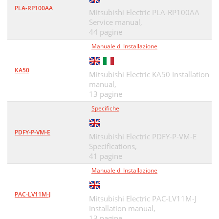
PLA-RP100AA
Mitsubishi Electric PLA-RP100AA
Service manual,
44 pagine
Manuale di Installazione
KA50
Mitsubishi Electric KA50 Installation
manual,
13 pagine
Specifiche
PDFY-P-VM-E
Mitsubishi Electric PDFY-P-VM-E
Specifications,
41 pagine
Manuale di Installazione
PAC-LV11M-J
Mitsubishi Electric PAC-LV11M-J
Installation manual,
13 pagine