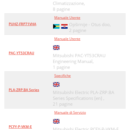
Climatizzazione,
8 pagine
Manuale Utente
PUHZ-FRP71VHA
Opširnije - Otus doo,
2 pagine
Manuale Utente
PAC-YT53CRAU
Mitsubishi PAC-YT53CRAU
Engineering Manual,
1 pagine
Specifiche
PLA-ZRP.BA Series
Mitsubishi Electric PLA-ZRP.BA
Series Specifications [en] ,
21 pagine
Manuale di Servizio
PCFY-P-VKM-E
Mitsubishi Electric PCFY-P-VKM-E