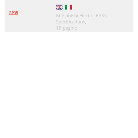
RP35
Mitsubishi Electric RP35
Specifications,
18 pagine