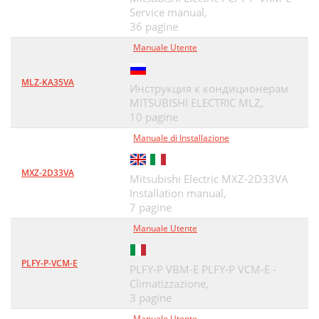
Service manual,
36 pagine
Manuale Utente
MLZ-KA35VA
Инструкция к кондиционерам
MITSUBISHI ELECTRIC MLZ,
10 pagine
Manuale di Installazione
MXZ-2D33VA
Mitsubishi Electric MXZ-2D33VA
Installation manual,
7 pagine
Manuale Utente
PLFY-P-VCM-E
PLFY-P VBM-E PLFY-P VCM-E -
Climatizzazione,
3 pagine
Manuale Utente