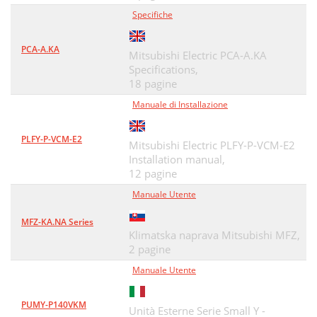
Specifiche
PCA-A.KA
Mitsubishi Electric PCA-A.KA
Specifications,
18 pagine
Manuale di Installazione
PLFY-P-VCM-E2
Mitsubishi Electric PLFY-P-VCM-E2
Installation manual,
12 pagine
Manuale Utente
MFZ-KA.NA Series
Klimatska naprava Mitsubishi MFZ,
2 pagine
Manuale Utente
PUMY-P140VKM
Unità Esterne Serie Small Y -