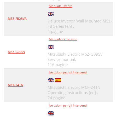
Manuale Utente
MSZ-FB25VA
Deluxe Inverter Wall Mounted MSZ-
FB Series [en] ,
4 pagine
Manuale di Servizio
MSZ-G09SV
Mitsubishi Electric MSZ-G09SV
Service manual,
116 pagine
Istruzioni per gli Interventi
MCF-24TN
Mitsubishi Electric MCF-24TN
Operating instructions [en] ,
24 pagine
Istruzioni per gli Interventi