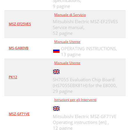
Specifications,
9 pagine
Manuale di Servizio
Mitsubishi Electric MSZ-EF25VES
MSZ-EF25VES
Service manual,
52 pagine
Manuale Utente
MS-GA80VB
OPERATING INSTRUCTIONS,
13 pagine
Manuale Utente
PK12
SH7055 Evaluation Chip Board
(HS7055EBK81H) for the E8000,
29 pagine
Istruzioni per gli Interventi
MSZ-GF71VE
Mitsubishi Electric MSZ-GF71VE
Operating instructions [en] ,
12 pagine