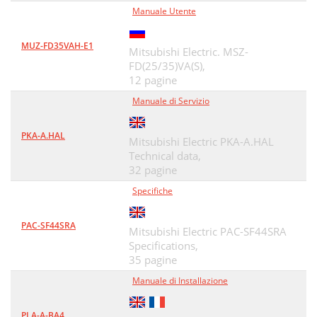
Manuale Utente
MUZ-FD35VAH-E1
Mitsubishi Electric. MSZ-
FD(25/35)VA(S),
12 pagine
Manuale di Servizio
PKA-A.HAL
Mitsubishi Electric PKA-A.HAL
Technical data,
32 pagine
Specifiche
PAC-SF44SRA
Mitsubishi Electric PAC-SF44SRA
Specifications,
35 pagine
Manuale di Installazione
PLA-A-BA4