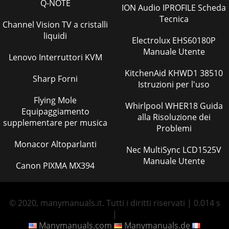
Q-NOTE
ION Audio IPROFILE Scheda
Tecnica
Channel Vision TV a cristalli
liquidi
Electrolux EHS60180P
Manuale Utente
Lenovo Interruttori KVM
KitchenAid KHWD1 38510
Sharp Forni
Istruzioni per l'uso
Flying Mole
Whirlpool WHER18 Guida
Equipaggiamento
alla Risoluzione dei
supplementare per musica
Problemi
Monacor Altoparlanti
Nec MultiSync LCD1525V
Manuale Utente
Canon PIXMA MX394
© 2020, manymanuals.it. Tutti i diritti riservati | 0.014 s
|
Manymanuals.com
Manymanuals.de