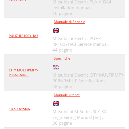
Mitsubishi Electric PLA-A-BA4
Installation manual,
16 pagine
Manuale di Servizio
PUHZ-RP100YHA3
Mitsubishi Electric PUHZ-
RP100YHA3 Service manual,
44 pagine
Specifiche
CITY MULTIPMFY-
Mitsubishi Electric CITY MULTIPMFY-
P08NBMU-E
P08NBMU-E Specifications,
48 pagine
Manuale Utente
SUZ-KA15NA
Mitsubishi M-Series SLZ-KA
Engineering Manual [en] ,
36 pagine