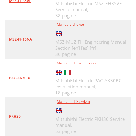
MSZ-FH35VE
Mitsubishi Electric MSZ-FH35VE
Service manual,
38 pagine
Manuale Utente
MSZ-FH15NA
MSZ-MUZ FH Engineering Manual
Section [en] [es] [fr] ,
36 pagine
Manuale di Installazione
PAC-AK30BC
Mitsubishi Electric PAC-AK30BC
Installation manual,
18 pagine
Manuale di Servizio
PKH30
Mitsubishi Electric PKH30 Service
manual,
53 pagine