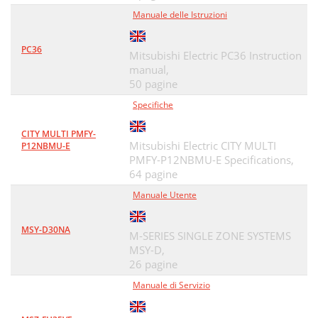
Manuale delle Istruzioni
PC36
Mitsubishi Electric PC36 Instruction
manual,
50 pagine
Specifiche
CITY MULTI PMFY-
Mitsubishi Electric CITY MULTI
P12NBMU-E
PMFY-P12NBMU-E Specifications,
64 pagine
Manuale Utente
MSY-D30NA
M-SERIES SINGLE ZONE SYSTEMS
MSY-D,
26 pagine
Manuale di Servizio