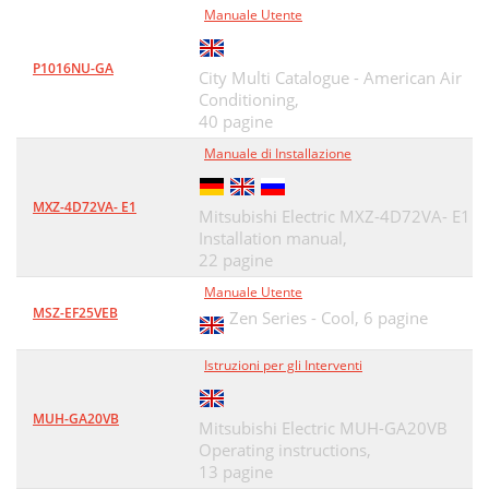
Manuale Utente
P1016NU-GA
City Multi Catalogue - American Air
Conditioning,
40 pagine
Manuale di Installazione
MXZ-4D72VA- E1
Mitsubishi Electric MXZ-4D72VA- E1
Installation manual,
22 pagine
Manuale Utente
MSZ-EF25VEB
Zen Series - Cool,
6 pagine
Istruzioni per gli Interventi
MUH-GA20VB
Mitsubishi Electric MUH-GA20VB
Operating instructions,
13 pagine