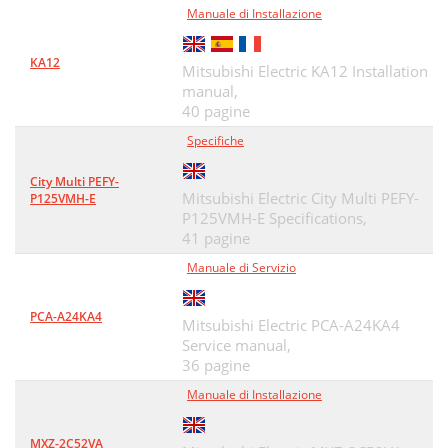
Manuale di Installazione
KA12
Mitsubishi Electric KA12 Installation
manual,
40 pagine
Specifiche
City Multi PEFY-
Mitsubishi Electric City Multi PEFY-
P125VMH-E
P125VMH-E Specifications,
41 pagine
Manuale di Servizio
PCA-A24KA4
Mitsubishi Electric PCA-A24KA4
Service manual,
36 pagine
Manuale di Installazione
MXZ-2C52VA