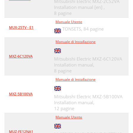
Mitsubishi Electric MXZ-2C52VA
Installation manual [en] ,
8 pagine
Manuale Utente
MUX-25TV - E1
TONSETS,
84 pagine
Manuale di Installazione
MXZ-6C120VA
Mitsubishi Electric MXZ-6C120VA
Installation manual,
8 pagine
Manuale di Installazione
MXZ-5B100VA
Mitsubishi Electric MXZ-5B100VA
Installation manual,
12 pagine
Manuale Utente
MUZ-FE12NA1