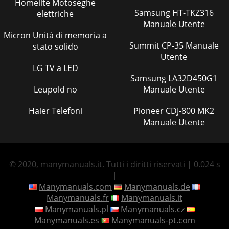
Homelite Motoseghe
Samsung HT-TKZ316
elettriche
Manuale Utente
Micron Unità di memoria a
Summit CP-35 Manuale
stato solido
Utente
LG TV a LED
Samsung LA32D450G1
Leupold no
Manuale Utente
Haier Telefoni
Pioneer CDJ-800 MK2
Manuale Utente
© 2020, manymanuals.it. Tutti i diritti riservati | 0.024 s
|
Manymanuals.com
Manymanuals.de
Manymanuals.fr
Manymanuals.it
Manymanuals.pl
Manymanuals.cz
Manymanuals.es
Manymanuals-pt.com