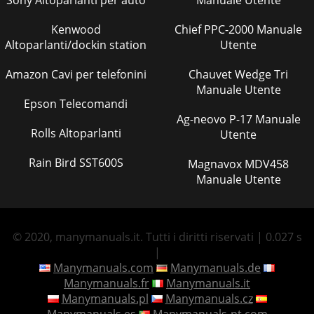
Sony Altoparlanti per auto
Manuale Utente
Kenwood
Chief PPC-2000 Manuale
Altoparlanti/dockin station
Utente
Amazon Cavi per telefonini
Chauvet Wedge Tri
Manuale Utente
Epson Telecomandi
Ag-neovo P-17 Manuale
Rolls Altoparlanti
Utente
Rain Bird SST600S
Magnavox MDV458
Manuale Utente
© 2020, manymanuals.it. Tutti i diritti riservati | 0.027 s
|
Manymanuals.com
Manymanuals.de
Manymanuals.fr
Manymanuals.it
Manymanuals.pl
Manymanuals.cz