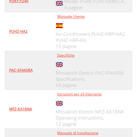
PURY-P240
Model: PURY-P240TSKMU-A,
4 pagine
Manuale Utente
PUHZ-HA2
Air-Conditioners PUHZ-HRP•HA2
PUHZ-HRP•KA,
15 pagine
Specifiche
PAC-SF44SRA
Mitsubishi Electric PAC-SF44SRA
Specifications,
58 pagine
Istruzioni per gli Interventi
MFZ-KA18NA
Mitsubishi Electric MFZ-KA18NA
Operating instructions,
12 pagine
Manuale di Installazione