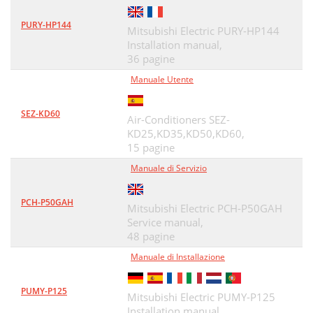
PURY-HP144
Mitsubishi Electric PURY-HP144
Installation manual,
36 pagine
Manuale Utente
SEZ-KD60
Air-Conditioners SEZ-
KD25,KD35,KD50,KD60,
15 pagine
Manuale di Servizio
PCH-P50GAH
Mitsubishi Electric PCH-P50GAH
Service manual,
48 pagine
Manuale di Installazione
PUMY-P125
Mitsubishi Electric PUMY-P125
Installation manual,