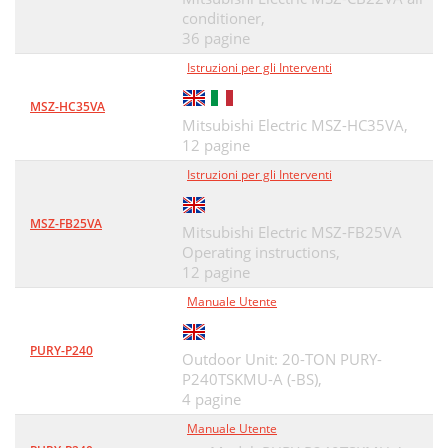
conditioner,
36 pagine
Istruzioni per gli Interventi
MSZ-HC35VA
Mitsubishi Electric MSZ-HC35VA,
12 pagine
Istruzioni per gli Interventi
MSZ-FB25VA
Mitsubishi Electric MSZ-FB25VA
Operating instructions,
12 pagine
Manuale Utente
PURY-P240
Outdoor Unit: 20-TON PURY-
P240TSKMU-A (-BS),
4 pagine
Manuale Utente