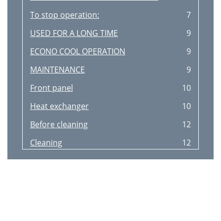
To stop operation:
7
USED FOR A LONG TIME
9
ECONO COOL OPERATION
9
MAINTENANCE
9
Front panel
10
Heat exchanger
10
Before cleaning
12
Cleaning
12
After Cleaning
12
Guaranteed operating range
14
SG79Y404H03
15