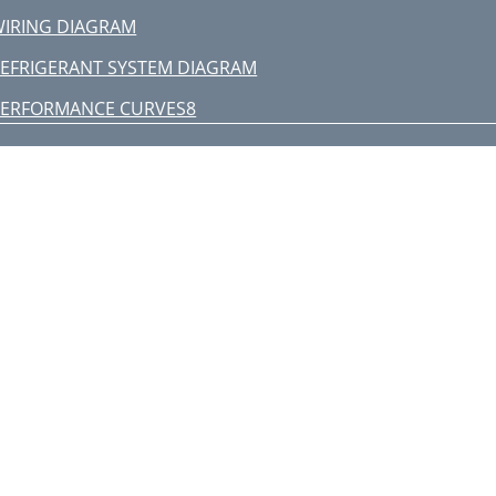
IRING DIAGRAM
EFRIGERANT SYSTEM DIAGRAM
PERFORMANCE CURVES8
otal input (Cooling :
utdoor low pressure
ACTUATOR CONTROL
ERVICE FUNCTIONS
TROUBLESHOOTING
utline of the function
perational procedure
 Check of open phase
 Check of compressor