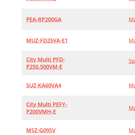
PEA-RP200GA
Ma
MUZ-FD25VA-E1
Ma
City Multi PFD-
Sp
P250.500VM-E
SUZ-KA60VA4
Ma
City Multi PEFY-
Ma
P200VMH-E
MSZ-G09SV
Ma