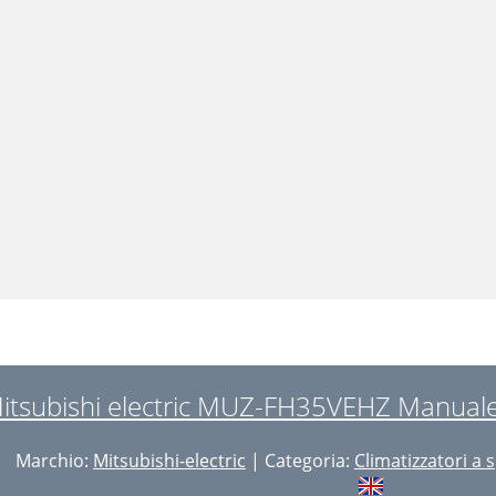
itsubishi electric MUZ-FH35VEHZ Manuale d
Marchio:
Mitsubishi-electric
| Categoria:
Climatizzatori a s