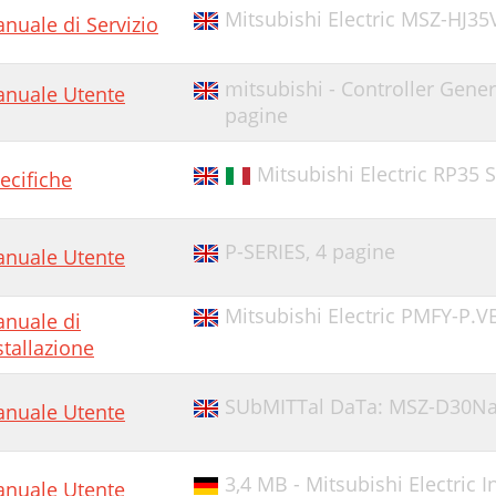
Mitsubishi Electric MSZ-HJ3
nuale di Servizio
mitsubishi - Controller Gene
nuale Utente
pagine
Mitsubishi Electric RP35 S
ecifiche
P-SERIES,
4 pagine
nuale Utente
Mitsubishi Electric PMFY-P.V
nuale di
stallazione
SUbMITTal DaTa: MSZ-D30N
nuale Utente
3,4 MB - Mitsubishi Electric 
nuale Utente