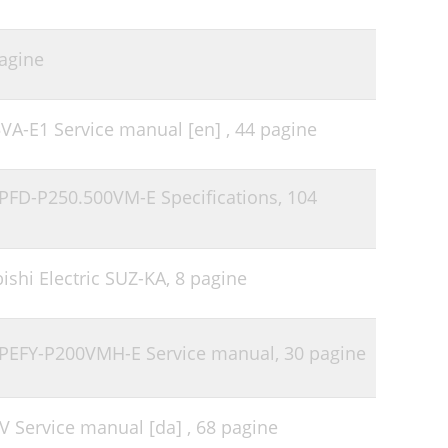
agine
VA-E1 Service manual [en] ,
44 pagine
i PFD-P250.500VM-E Specifications,
104
ishi Electric SUZ-KA,
8 pagine
ti PEFY-P200VMH-E Service manual,
30 pagine
V Service manual [da] ,
68 pagine