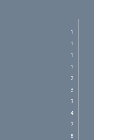
1
1
1
1
2
3
3
4
7
8