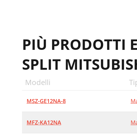
M
M
H
PIÙ PRODOTTI 
J
O
SPLIT MITSUBIS
D
Modelli
Ti
1
MSZ-GE12NA-8
Ma
MFZ-KA12NA
Ma