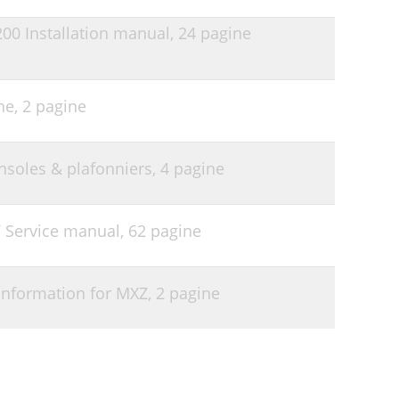
00 Installation manual,
24 pagine
ne,
2 pagine
onsoles & plafonniers,
4 pagine
V Service manual,
62 pagine
 Information for MXZ,
2 pagine