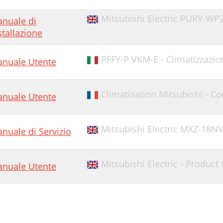
Mitsubishi Electric PURY-WP2
nuale di
stallazione
PFFY-P VKM-E - Climatizzazio
nuale Utente
Climatisation Mitsubishi - C
nuale Utente
Mitsubishi Electric MXZ-18N
nuale di Servizio
Mitsubishi Electric - Product
nuale Utente