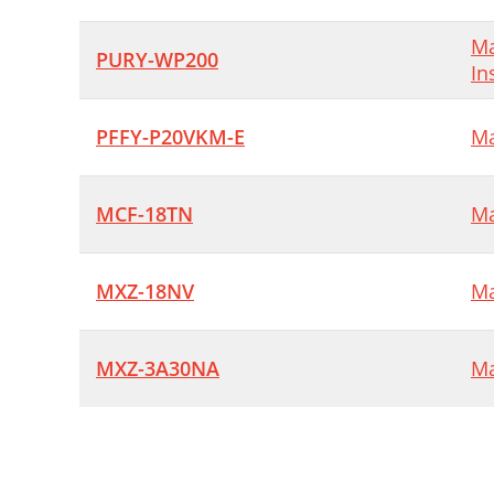
Ma
PURY-WP200
In
PFFY-P20VKM-E
Ma
MCF-18TN
Ma
MXZ-18NV
Ma
MXZ-3A30NA
Ma