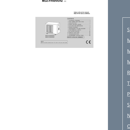
S
R
T
P
S
N
O