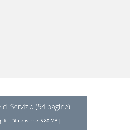
i Servizio (54 pagine)
plit
| Dimensione: 5.80 MB |