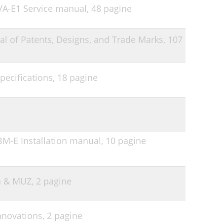
5VA-E1 Service manual,
48 pagine
ral of Patents, Designs, and Trade Marks,
107
pecifications,
18 pagine
BM-E Installation manual,
10 pagine
a & MUZ,
2 pagine
Innovations,
2 pagine