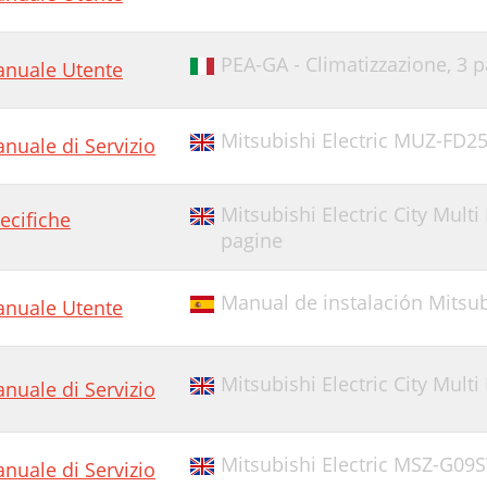
PEA-GA - Climatizzazione,
3 p
nuale Utente
Mitsubishi Electric MUZ-FD25
nuale di Servizio
Mitsubishi Electric City Mult
ecifiche
pagine
Manual de instalación Mitsub
nuale Utente
Mitsubishi Electric City Mul
nuale di Servizio
Mitsubishi Electric MSZ-G09S
nuale di Servizio