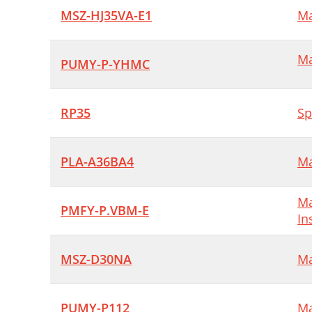
MSZ-HJ35VA-E1
Ma
Ma
PUMY-P-YHMC
RP35
Sp
PLA-A36BA4
Ma
Ma
PMFY-P.VBM-E
In
MSZ-D30NA
Ma
PUMY-P112
Ma