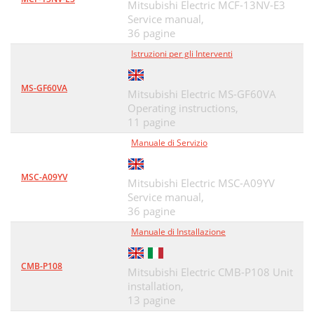
Mitsubishi Electric MCF-13NV-E3
Service manual,
36 pagine
Istruzioni per gli Interventi
MS-GF60VA
Mitsubishi Electric MS-GF60VA
Operating instructions,
11 pagine
Manuale di Servizio
MSC-A09YV
Mitsubishi Electric MSC-A09YV
Service manual,
36 pagine
Manuale di Installazione
CMB-P108
Mitsubishi Electric CMB-P108 Unit
installation,
13 pagine