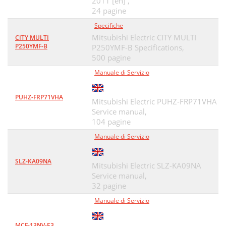
2011 [en] ,
24 pagine
Specifiche
Mitsubishi Electric CITY MULTI
CITY MULTI
P250YMF-B
P250YMF-B Specifications,
500 pagine
Manuale di Servizio
PUHZ-FRP71VHA
Mitsubishi Electric PUHZ-FRP71VHA
Service manual,
104 pagine
Manuale di Servizio
SLZ-KA09NA
Mitsubishi Electric SLZ-KA09NA
Service manual,
32 pagine
Manuale di Servizio
MCF-13NV-E3