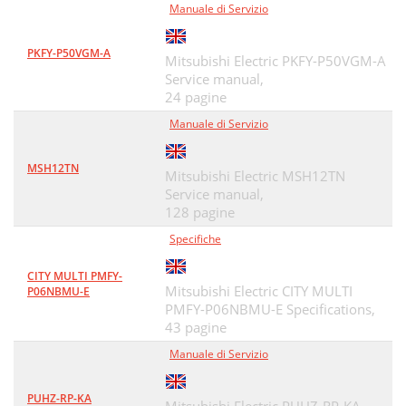
Manuale di Servizio
PKFY-P50VGM-A
Mitsubishi Electric PKFY-P50VGM-A
Service manual,
24 pagine
Manuale di Servizio
MSH12TN
Mitsubishi Electric MSH12TN
Service manual,
128 pagine
Specifiche
CITY MULTI PMFY-
Mitsubishi Electric CITY MULTI
P06NBMU-E
PMFY-P06NBMU-E Specifications,
43 pagine
Manuale di Servizio
PUHZ-RP-KA