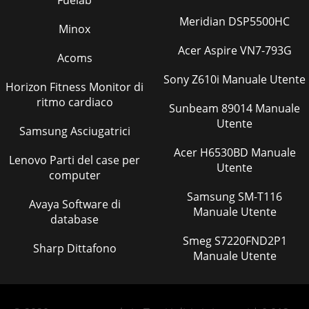
Fuelab
Meridian DSP5500HC
Minox
Acer Aspire VN7-793G
Acoms
Sony Z610i Manuale Utente
Horizon Fitness Monitor di
ritmo cardiaco
Sunbeam 89014 Manuale
Utente
Samsung Asciugatrici
Acer H6530BD Manuale
Lenovo Parti del case per
Utente
computer
Samsung SM-T116
Avaya Software di
Manuale Utente
database
Smeg S7220FND2P1
Sharp Dittafono
Manuale Utente