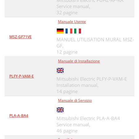
Mitsubishi Electric PUHZ-RP-KA
Service manual,
32 pagine
Manuale Utente
MSZ-GF71VE
MANUEL UTILISATION MURAL MSZ-
GF,
12 pagine
Manuale di Installazione
PLFY-P-VAM-E
Mitsubishi Electric PLFY-P-VAM-E
Installation manual,
14 pagine
Manuale di Servizio
PLA-A-BA4
Mitsubishi Electric PLA-A-BA4
Service manual,
46 pagine