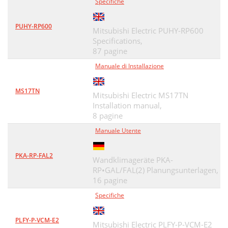
Specifiche
PUHY-RP600
Mitsubishi Electric PUHY-RP600
Specifications,
87 pagine
Manuale di Installazione
MS17TN
Mitsubishi Electric MS17TN
Installation manual,
8 pagine
Manuale Utente
PKA-RP-FAL2
Wandklimageräte PKA-
RP•GAL/FAL(2) Planungsunterlagen,
16 pagine
Specifiche
PLFY-P-VCM-E2
Mitsubishi Electric PLFY-P-VCM-E2