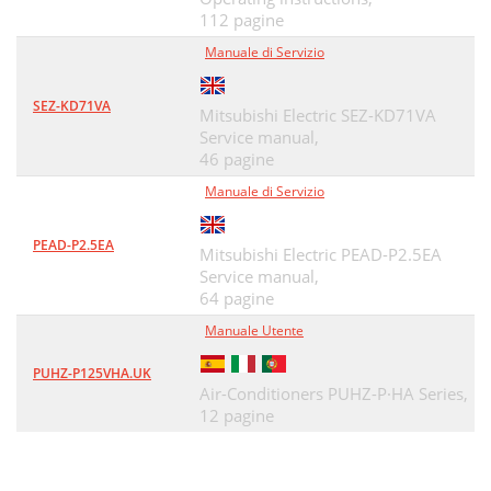
112 pagine
Manuale di Servizio
SEZ-KD71VA
Mitsubishi Electric SEZ-KD71VA
Service manual,
46 pagine
Manuale di Servizio
PEAD-P2.5EA
Mitsubishi Electric PEAD-P2.5EA
Service manual,
64 pagine
Manuale Utente
PUHZ-P125VHA.UK
Air-Conditioners PUHZ-P·HA Series,
12 pagine