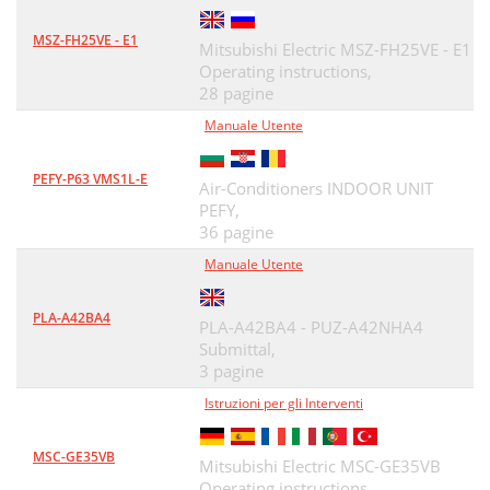
MSZ-FH25VE - E1
Mitsubishi Electric MSZ-FH25VE - E1
Operating instructions,
28 pagine
Manuale Utente
PEFY-P63 VMS1L-E
Air-Conditioners INDOOR UNIT
PEFY,
36 pagine
Manuale Utente
PLA-A42BA4
PLA-A42BA4 - PUZ-A42NHA4
Submittal,
3 pagine
Istruzioni per gli Interventi
MSC-GE35VB
Mitsubishi Electric MSC-GE35VB
Operating instructions,