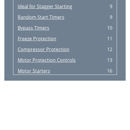
Ideal for Stagger Starting
9
Random Start Timers
9
Bypass Timers
10
Freeze Protection
11
Compressor Protection
12
Motor Protection Controls
13
Motor Starters
16
Series UMSR
20
Fan Safety Alarm
21
Fan Coil Relay Control Boards
21
Fan Blower Controls
22
Furnace Controls
24