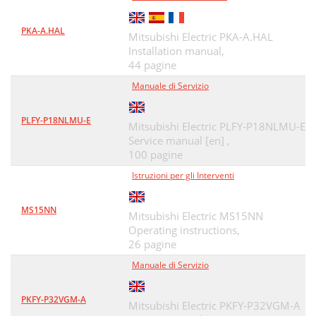
PKA-A.HAL
Mitsubishi Electric PKA-A.HAL
Installation manual,
44 pagine
Manuale di Servizio
PLFY-P18NLMU-E
Mitsubishi Electric PLFY-P18NLMU-E
Service manual [en] ,
100 pagine
Istruzioni per gli Interventi
MS15NN
Mitsubishi Electric MS15NN
Operating instructions,
26 pagine
Manuale di Servizio
PKFY-P32VGM-A
Mitsubishi Electric PKFY-P32VGM-A