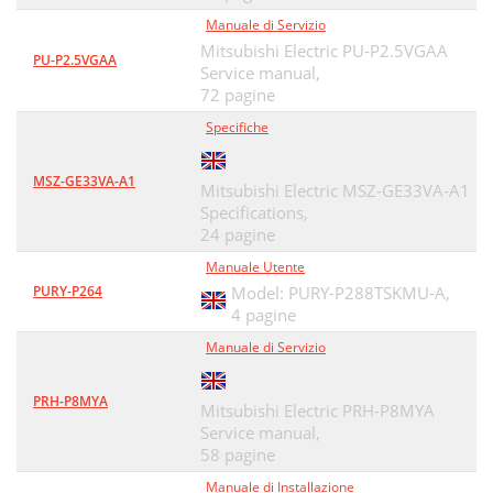
Modes of Operation
48
Manuale di Servizio
Wiring Diagrams
Mitsubishi Electric PU-P2.5VGAA
48
PU-P2.5VGAA
Service manual,
Remote Sensor
49
72 pagine
Specifiche
SimpleComfort
50
Thermostats
50
MSZ-GE33VA-A1
Mitsubishi Electric MSZ-GE33VA-A1
Specifications,
Custom Logo Thermostats
53
24 pagine
Display-36PB
54
Manuale Utente
PURY-P264
Model: PURY-P288TSKMU-A,
4 pagine
Manuale di Servizio
PRH-P8MYA
Mitsubishi Electric PRH-P8MYA
Service manual,
58 pagine
Manuale di Installazione