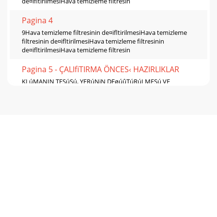
de¤iﬂtirilmesiHava temizleme filtresin
Pagina 4
9Hava temizleme filtresinin de¤iﬂtirilmesiHava temizleme
filtresinin de¤iﬂtirilmesiHava temizleme filtresinin
de¤iﬂtirilmesiHava temizleme filtresin
Pagina 5 - ÇALIﬁTIRMA ÖNCES‹ HAZIRLIKLAR
KLúMANIN TESúSú, YERúNiN DEøúûTúRúLMESú VE
KONTROLLER11NOT:1. Nispet ûartlarSoùutma — úç: 27°C
DB, 19°C WBDü: 35°C DBIstma — úç: 20°C DBDü: 7°C DB
Pagina 6
KLúMANIN TESúSú, YERúNiN DEøúûTúRúLMESú VE
KONTROLLER11NOT:1. Nispet ûartlarSoùutma — úç: 27°C
DB, 19°C WBDü: 35°C DBIstma — úç: 20°C DBDü: 7°C DB
Pagina 7 - Operation Indicator
A ÖZLÜ ENERJ‹ VE KL‹MA S‹ST. ‹Nﬁ. TUR. T‹C. SAN. LTD.
ﬁT‹.AA ISITMA SO⁄UTMAABC ISIT. SO⁄. S‹ST. PARK. VE BAH.
OYUN. GRUP. T‹C,AKADEM‹K KL‹MA ISIT. SO⁄
Pagina 8