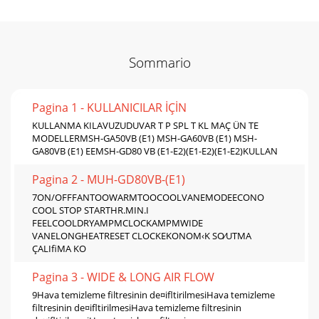
Sommario
Pagina 1 - KULLANICILAR İÇİN
KULLANMA KILAVUZUDUVAR T P SPL T KL MAÇ ÜN TE
MODELLERMSH-GA50VB (E1) MSH-GA60VB (E1) MSH-
GA80VB (E1) EEMSH-GD80 VB (E1-E2)(E1-E2)(E1-E2)KULLAN
Pagina 2 - MUH-GD80VB-(E1)
7ON/OFFFANTOOWARMTOOCOOLVANEMODEECONO
COOL STOP STARTHR.MIN.I
FEELCOOLDRYAMPMCLOCKAMPMWIDE
VANELONGHEATRESET CLOCKEKONOM‹K SO⁄UTMA
ÇALIﬁMA KO
Pagina 3 - WIDE & LONG AIR FLOW
9Hava temizleme filtresinin de¤iﬂtirilmesiHava temizleme
filtresinin de¤iﬂtirilmesiHava temizleme filtresinin