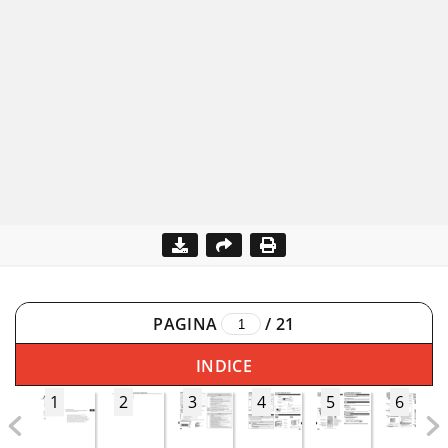
PAGINA
/
21
INDICE
1
2
3
4
5
6