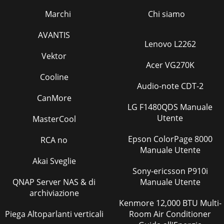
Marchi
Chi siamo
AVANTIS
Lenovo L2262
Vektor
Acer VG270K
Cooline
Audio-note CDT-2
CanMore
LG F1480QDS Manuale
Utente
MasterCool
Epson ColorPage 8000
RCA no
Manuale Utente
Akai Sveglie
Sony-ericsson P910i
QNAP Server NAS & di
Manuale Utente
archiviazione
Kenmore 12,000 BTU Multi-
Piega Altoparlanti verticali
Room Air Conditioner