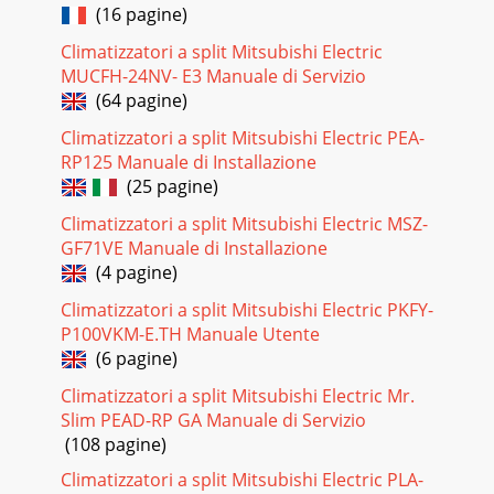
(16 pagine)
COOL STOP STARTHR.MIN.I FEE
Climatizzatori a split Mitsubishi Electric
Pagina 21
MUCFH-24NV- E3 Manuale di Servizio
7ON/OFFFANTOOWARMTOOCOOLVANEMODEECONO
(64 pagine)
COOL STOP STARTHR.MIN.I
FEELCOOLDRYAMPMCLOCKAMPMWIDE
Climatizzatori a split Mitsubishi Electric PEA-
VANELONGHEATRESET CLOCKEKONOM‹K SO⁄UTMA
RP125 Manuale di Installazione
ÇALIﬁMA KO
(25 pagine)
Climatizzatori a split Mitsubishi Electric MSZ-
GF71VE Manuale di Installazione
(4 pagine)
Climatizzatori a split Mitsubishi Electric PKFY-
P100VKM-E.TH Manuale Utente
(6 pagine)
Climatizzatori a split Mitsubishi Electric Mr.
Slim PEAD-RP GA Manuale di Servizio
(108 pagine)
Climatizzatori a split Mitsubishi Electric PLA-