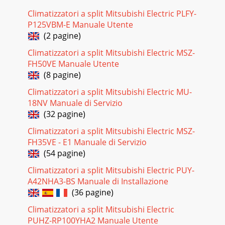
Climatizzatori a split Mitsubishi Electric PLFY-
Pagina 17
P125VBM-E Manuale Utente
3ON/OFFFANTOOWARMTOOCOOLVANEMODEECONO
(2 pagine)
COOL STOP STARTHR.MIN.WIDE VANELONGI
FEELCOOLHEATDRYAMPMCLOCKßCAMPMRESET
Climatizzatori a split Mitsubishi Electric MSZ-
CLOCKMODEI FEELCOOLDRYFANON/OF
FH50VE Manuale Utente
Pagina 18
(8 pagine)
3ON/OFFFANTOOWARMTOOCOOLVANEMODEECONO
Climatizzatori a split Mitsubishi Electric MU-
COOL STOP STARTHR.MIN.WIDE VANELONGI
18NV Manuale di Servizio
FEELCOOLHEATDRYAMPMCLOCKßCAMPMRESET
(32 pagine)
CLOCKMODEI FEELCOOLDRYFANON/OF
Climatizzatori a split Mitsubishi Electric MSZ-
Pagina 19 - ÇA⁄RI MERKEZ‹ : 444 7 500
FH35VE - E1 Manuale di Servizio
5FANVANEMODEECONO COOL STOP STARTHR.MIN.I
(54 pagine)
FEELCOOLDRYWIDE
VANELONGHEATON/OFFFANTOOWARMTOOCOOLVANEMODEECO
Climatizzatori a split Mitsubishi Electric PUY-
COOL STOP STARTHR.MIN.I FEE
A42NHA3-BS Manuale di Installazione
(36 pagine)
Pagina 20 - SG79Y366H02
5FANVANEMODEECONO COOL STOP STARTHR.MIN.I
Climatizzatori a split Mitsubishi Electric
FEELCOOLDRYWIDE
PUHZ-RP100YHA2 Manuale Utente
VANELONGHEATON/OFFFANTOOWARMTOOCOOLVANEMODEECO