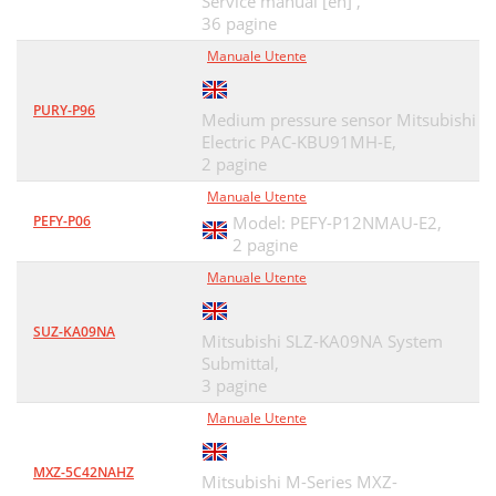
Service manual [en] ,
12-3. MU-C24TV
41
36 pagine
Manuale Utente
PARTS LIST
43
OPTIONAL PARTS
46
PURY-P96
Medium pressure sensor Mitsubishi
Electric PAC-KBU91MH-E,
2 pagine
Manuale Utente
PEFY-P06
Model: PEFY-P12NMAU-E2,
2 pagine
Manuale Utente
SUZ-KA09NA
Mitsubishi SLZ-KA09NA System
Submittal,
3 pagine
Manuale Utente
MXZ-5C42NAHZ
Mitsubishi M-Series MXZ-