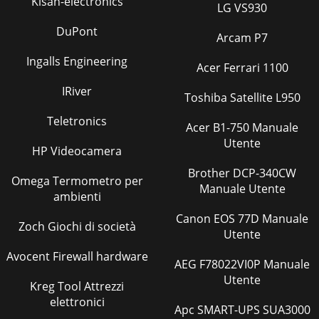
Kisan-electronics
LG VS930
DuPont
Arcam P7
Ingalls Engineering
Acer Ferrari 1100
IRiver
Toshiba Satellite L950
Teletronics
Acer B1-750 Manuale
Utente
HP Videocamera
Brother DCP-340CW
Omega Termometro per
Manuale Utente
ambienti
Canon EOS 77D Manuale
Zoch Giochi di società
Utente
Avocent Firewall hardware
AEG F78022VI0P Manuale
Utente
Kreg Tool Attrezzi
elettronici
Apc SMART-UPS SUA3000