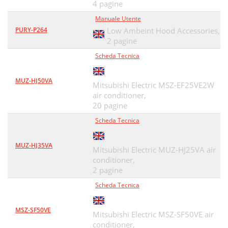
4 pagine
Manuale Utente
PURY-P264
Low Ambeint Hood Accessories,
2 pagine
Scheda Tecnica
MUZ-HJ50VA
Mitsubishi Electric MSZ-EF25VE2W
air conditioner,
20 pagine
Scheda Tecnica
MUZ-HJ35VA
Mitsubishi Electric MUZ-HJ25VA air
conditioner,
2 pagine
Scheda Tecnica
MSZ-SF50VE
Mitsubishi Electric MSZ-SF50VE air
conditioner,