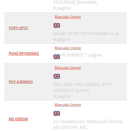
5C42NAHZ Submittal,
6 pagine
Manuale Utente
PURY-HP72
Model: PURY-HP144TSKMU-A-H,
4 pagine
Manuale Utente
PUHZ-RP100VHA2
PLASERIES,
1 pagine
Manuale Utente
PUY-A36NHA3
Mitsubishi PKA-A36KAL-PUY-
A36NHA3 System,
3 pagine
Manuale Utente
MS-GF60VA
Air conditioners Mitsubishi Electric
MS-GF50VA, MS,