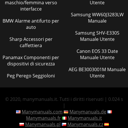
maschio/femmina verso
Utente
interfacce
Samsung WW60J3283LW
BMW Alarme antifurto per
Manuale
auto
Samsung SHV-E330S
Sharp Accessori per
Manuale Utente
caffettiera
Canon EOS 33 Date
Panamax Componenti per
Manuale Utente
dispositivi di sicurezza
AEG BE3003001M Manuale
Peg Perego Seggioloni
Utente
© 2020, manymanuals.it. Tutti i diritti riservati | 0.024 s
|
Manymanuals.com
Manymanuals.de
Manymanuals.fr
Manymanuals.it
Manymanuals.pl
Manymanuals.cz