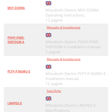
MSY-D30NA
Mitsubishi Electric MSY-D30NA
Operating instructions,
12 pagine
Manuale di Installazione
PQHY-P400-
Mitsubishi Electric PQHY-P400-
500YSGM-A
500YSGM-A Installation manual,
2 pagine
Manuale di Installazione
PCFY-P.NGMU-E
Mitsubishi Electric PCFY-P.NGMU-E
Installation manual,
12 pagine
Specifiche
LMAP02-E
Mitsubishi Electric LMAP02-E
Specifications,