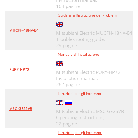
Instruction manual,
164 pagine
Guida alla Risoluzione dei Problemi
MUCFH-18NV-E4
Mitsubishi Electric MUCFH-18NV-E4
Troubleshooting guide,
29 pagine
Manuale di Installazione
PURY-HP72
Mitsubishi Electric PURY-HP72
Installation manual,
267 pagine
Istruzioni per gli Interventi
MSC-GE25VB
Mitsubishi Electric MSC-GE25VB
Operating instructions,
22 pagine
Istruzioni per gli Interventi