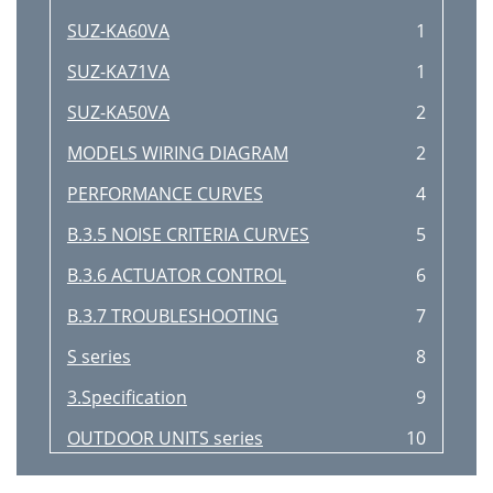
SUZ-KA60VA
1
SUZ-KA71VA
1
SUZ-KA50VA
2
MODELS WIRING DIAGRAM
2
PERFORMANCE CURVES
4
B.3.5 NOISE CRITERIA CURVES
5
B.3.6 ACTUATOR CONTROL
6
B.3.7 TROUBLESHOOTING
7
S series
8
3.Specification
9
OUTDOOR UNITS series
10
3. Installation diagram
11