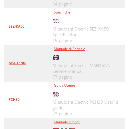
34 pagine
Specifiche
SEZ-KA50
Mitsubishi Electric SEZ-KA50
Specifications,
19 pagine
Manuale di Servizio
MSH15NN
Mitsubishi Electric MSH15NN
Service manual,
77 pagine
Guida Utente
PCH30
Mitsubishi Electric PCH30 User`s
guide,
22 pagine
Manuale Utente