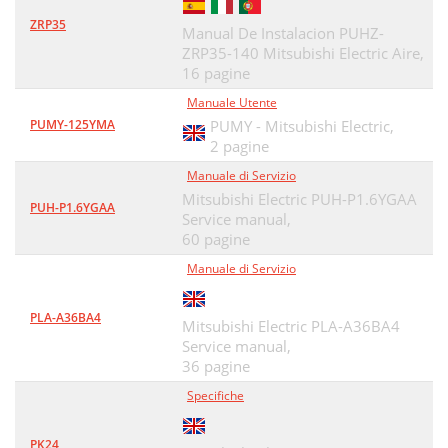
ZRP35
Manual De Instalacion PUHZ-
ZRP35-140 Mitsubishi Electric Aire,
16 pagine
Manuale Utente
PUMY-125YMA
PUMY - Mitsubishi Electric,
2 pagine
Manuale di Servizio
Mitsubishi Electric PUH-P1.6YGAA
PUH-P1.6YGAA
Service manual,
60 pagine
Manuale di Servizio
PLA-A36BA4
Mitsubishi Electric PLA-A36BA4
Service manual,
36 pagine
Specifiche
PK24