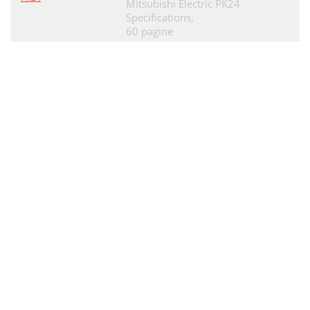
Mitsubishi Electric PK24
Specifications,
60 pagine