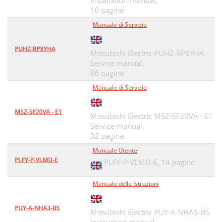
Installation manual,
(25:25:25:25)
37
10 pagine
Manuale di Servizio
PUHZ-RP8YHA
Mitsubishi Electric PUHZ-RP8YHA
Service manual,
86 pagine
Manuale di Servizio
MSZ-SF20VA - E1
Mitsubishi Electric MSZ-SF20VA - E1
Service manual,
32 pagine
Manuale Utente
PLFY-P-VLMD-E
PLFY-P-VLMD-E,
14 pagine
Manuale delle Istruzioni
PUY-A-NHA3-BS
Mitsubishi Electric PUY-A-NHA3-BS