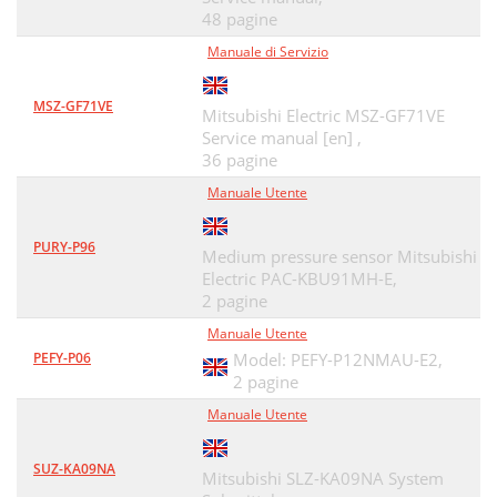
48 pagine
Manuale di Servizio
MSZ-GF71VE
Mitsubishi Electric MSZ-GF71VE
Service manual [en] ,
36 pagine
Manuale Utente
PURY-P96
Medium pressure sensor Mitsubishi
Electric PAC-KBU91MH-E,
2 pagine
Manuale Utente
PEFY-P06
Model: PEFY-P12NMAU-E2,
2 pagine
Manuale Utente
SUZ-KA09NA
Mitsubishi SLZ-KA09NA System