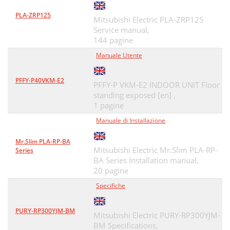
PLA-ZRP125
Mitsubishi Electric PLA-ZRP125
Service manual,
144 pagine
Manuale Utente
PFFY-P40VKM-E2
PFFY-P VKM-E2 INDOOR UNIT Floor
standing exposed [en] ,
1 pagine
Manuale di Installazione
Mr.Slim PLA-RP-BA
Mitsubishi Electric Mr.Slim PLA-RP-
Series
BA Series Installation manual,
20 pagine
Specifiche
PURY-RP300YJM-BM
Mitsubishi Electric PURY-RP300YJM-
BM Specifications,