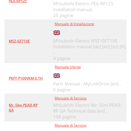
PEA-RP125
Mitsubishi Electric PEA-RP125
Installation manual,
25 pagine
Manuale di Installazione
Mitsubishi Electric MSZ-GF71VE
MSZ-GF71VE
Installation manual [de] [en] [es] [fr]
,
4 pagine
Manuale Utente
PKFY-P100VKM-E.TH
Parts Manual - MyLinkDrive [en] ,
6 pagine
Manuale di Servizio
Mitsubishi Electric Mr. Slim PEAD-
Mr. Slim PEAD-RP
GA
RP GA Technical data [en] ,
108 pagine
Manuale di Servizio