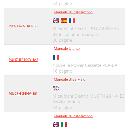
OPTIONAL PARTS13
31
54 pagine
Manuale di Installazione
PUY-A42NHA3-BS
Mitsubishi Electric PUY-A42NHA3-
BS Installation manual,
36 pagine
Manuale Utente
PUHZ-RP100YHA2
Nouvelle Power Cassette PLA-BA,
16 pagine
Manuale di Servizio
MUCFH-24NV- E3
Mitsubishi Electric MUCFH-24NV- E3
Service manual,
64 pagine
Manuale di Installazione