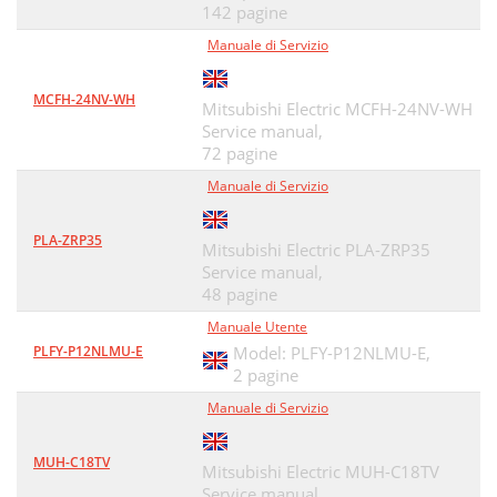
142 pagine
Manuale di Servizio
MCFH-24NV-WH
Mitsubishi Electric MCFH-24NV-WH
Service manual,
72 pagine
Manuale di Servizio
PLA-ZRP35
Mitsubishi Electric PLA-ZRP35
Service manual,
48 pagine
Manuale Utente
PLFY-P12NLMU-E
Model: PLFY-P12NLMU-E,
2 pagine
Manuale di Servizio
MUH-C18TV
Mitsubishi Electric MUH-C18TV
Service manual,