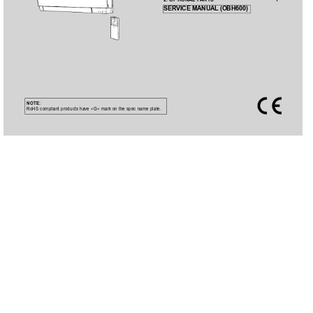
2. OPTIONAL P
ARTS 
············································
7
SERVICE MANUAL
 (OBH600)
NOTE:
RoHS compliant products have <G> mark on the spec name plate.