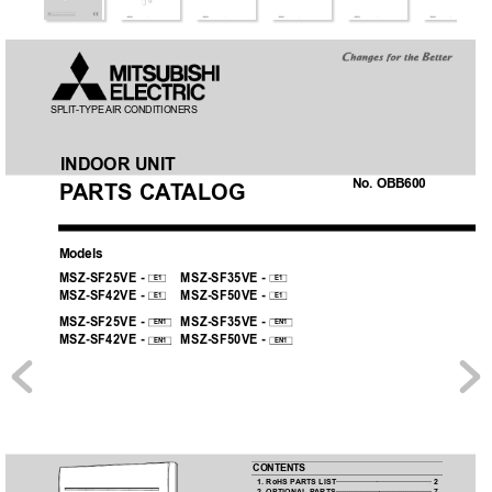
SPLIT
-TYPE AIR 
CONDITIONERS
INDOOR UNIT
No. OBB600
P
ARTS CA
T
ALOG
Models
MSZ-SF25VE - 
MSZ-SF35VE - 
E1
E1
MSZ-SF42VE - 
MSZ-SF50VE - 
E1
E1
MSZ-SF25VE - 
MSZ-SF35VE - 
EN1
EN1
MSZ-SF42VE - 
MSZ-SF50VE - 
EN1
EN1
CONTENTS
1. RoHS P
ARTS LIST 
············································ 2