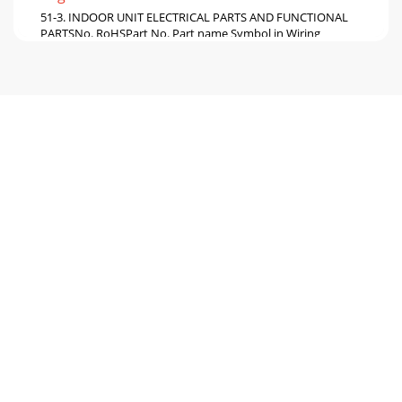
51-3. INDOOR UNIT ELECTRICAL PARTS AND FUNCTIONAL
PARTSNo. RoHSPart No. Part name Symbol in Wiring
Diagram Q'ty/unit RemarksMSZ-SF25 35 42 50VE-
Pagina 6
611-4. INDOOR UNIT HEAT EXCHANGER32No. RoHSPart No.
Part name Symbol in Wiring Diagram Q'ty/unit
RemarksMSZ-SF25 35 42 50VE-E1VE-EN1VE-E1VE-EN1V
Pagina 7 - OPTIONAL PARTS
72-1. AIR CLEANING FILTER (ELECTROSTATIC ANTI-ALLERGY
ENZYME FILTER)Every 3 months:● Remove dirt by a vacuum
cleaner.When dirt cannot be removed by va
Pagina 8 - Made in Japan
© Copyright 2011 MITSUBISHI ELECTRIC CO., LTDDistributed
in Nov. 2011. No. OBB600Made in JapanNew publication,
effective Nov. 2011Specifications subje