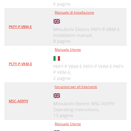
6 pagine
Manuale di Installazione
PKFY-P.VBM-E
Mitsubishi Electric PKFY-P.VBM-E
Installation manual,
8 pagine
Manuale Utente
PCFY-P-VKM-E
PKFY-P VBM-E PKFY-P VHM-E PKFY-
P VKM-E,
2 pagine
Istruzioni per gli Interventi
MSC-A09YV
Mitsubishi Electric MSC-A09YV
Operating instructions,
13 pagine
Manuale Utente