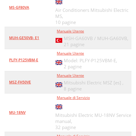
MS-GF80VA
Air Conditioners Mitsubishi Electric
MS,
10 pagine
Manuale Utente
MUH-GE50VB- E1
MSH-GA60VB / MUH-GA60VB,
21 pagine
Manuale Utente
PLFY-P125VBM-E
Model: PLFY-P125VBM-E,
2 pagine
Manuale Utente
MSZ-FH50VE
Mitsubishi Electric MSZ [es] ,
8 pagine
Manuale di Servizio
MU-18NV
Mitsubishi Electric MU-18NV Service
manual,
32 pagine