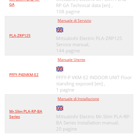
GA
RP GA Technical data [en] ,
108 pagine
Manuale di Servizio
PLA-ZRP125
Mitsubishi Electric PLA-ZRP125
Service manual,
144 pagine
Manuale Utente
PFFY-P40VKM-E2
PFFY-P VKM-E2 INDOOR UNIT Floor
standing exposed [en] ,
1 pagine
Manuale di Installazione
Mr.Slim PLA-RP-BA
Mitsubishi Electric Mr.Slim PLA-RP-
Series
BA Series Installation manual,
20 pagine