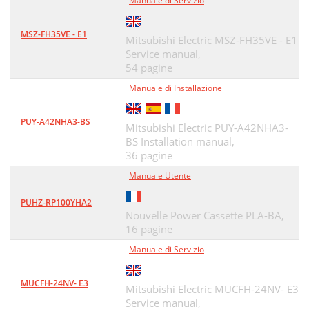
Manuale di Servizio
MSZ-FH35VE - E1
Mitsubishi Electric MSZ-FH35VE - E1
Service manual,
54 pagine
Manuale di Installazione
PUY-A42NHA3-BS
Mitsubishi Electric PUY-A42NHA3-
BS Installation manual,
36 pagine
Manuale Utente
PUHZ-RP100YHA2
Nouvelle Power Cassette PLA-BA,
16 pagine
Manuale di Servizio
MUCFH-24NV- E3
Mitsubishi Electric MUCFH-24NV- E3
Service manual,