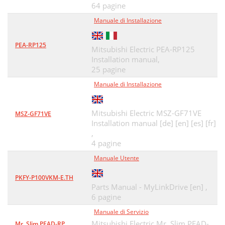
64 pagine
Manuale di Installazione
PEA-RP125
Mitsubishi Electric PEA-RP125
Installation manual,
25 pagine
Manuale di Installazione
Mitsubishi Electric MSZ-GF71VE
MSZ-GF71VE
Installation manual [de] [en] [es] [fr]
,
4 pagine
Manuale Utente
PKFY-P100VKM-E.TH
Parts Manual - MyLinkDrive [en] ,
6 pagine
Manuale di Servizio
Mitsubishi Electric Mr. Slim PEAD-
Mr. Slim PEAD-RP