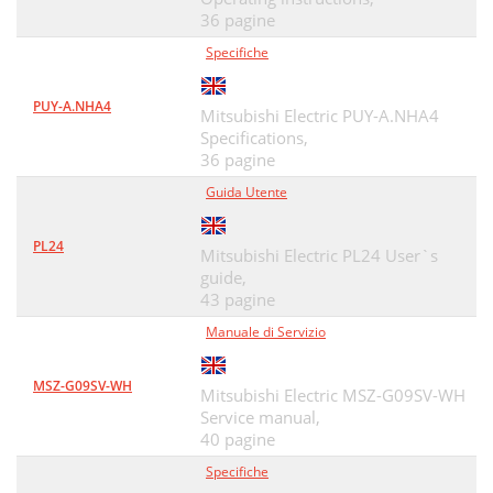
36 pagine
Specifiche
PUY-A.NHA4
Mitsubishi Electric PUY-A.NHA4
Specifications,
36 pagine
Guida Utente
PL24
Mitsubishi Electric PL24 User`s
guide,
43 pagine
Manuale di Servizio
MSZ-G09SV-WH
Mitsubishi Electric MSZ-G09SV-WH
Service manual,
40 pagine
Specifiche