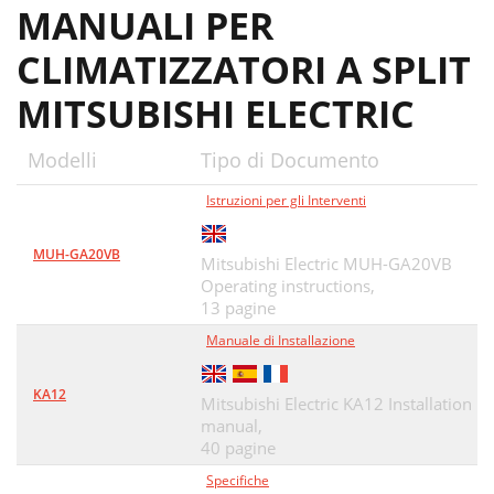
MANUALI PER
CLIMATIZZATORI A SPLIT
MITSUBISHI ELECTRIC
Modelli
Tipo di Documento
Istruzioni per gli Interventi
MUH-GA20VB
Mitsubishi Electric MUH-GA20VB
Operating instructions,
13 pagine
Manuale di Installazione
KA12
Mitsubishi Electric KA12 Installation
manual,
40 pagine
Specifiche