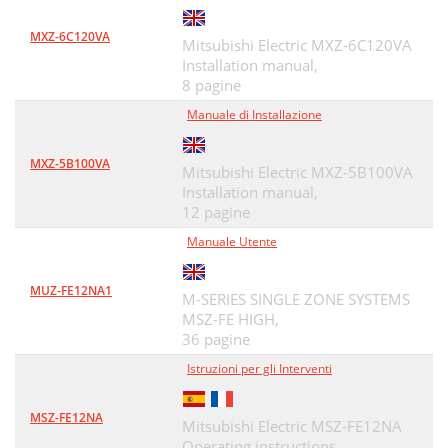
MXZ-6C120VA
Mitsubishi Electric MXZ-6C120VA
Installation manual,
8 pagine
Manuale di Installazione
MXZ-5B100VA
Mitsubishi Electric MXZ-5B100VA
Installation manual,
12 pagine
Manuale Utente
MUZ-FE12NA1
M-SERIES SINGLE ZONE SYSTEMS
MSZ-FE HIGH,
36 pagine
Istruzioni per gli Interventi
MSZ-FE12NA
Mitsubishi Electric MSZ-FE12NA
Operating instructions,