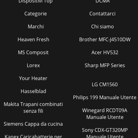
Dispositivi Top
DCMA
Categorie
Contattarci
Marchi
Chi siamo
Heaven Fresh
Brother MFC-J4510DW
MS Composit
Acer HV532
Lorex
Sharp MFP Series
Your Heater
LG CM1560
Hasselblad
Philips 199 Manuale Utente
Makita Trapani combinati
Winegard RCDT09A
senza fili
Manuale Utente
Siemens Cappa da cucina
Sony CDX-GT320MP
Kanex Caricabatterie per
Manuale Utente