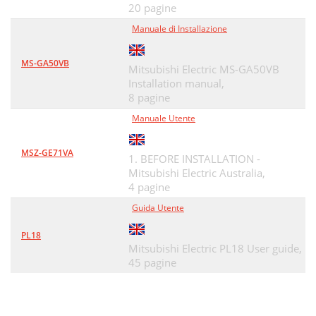
20 pagine
Manuale di Installazione
MS-GA50VB
Mitsubishi Electric MS-GA50VB
Installation manual,
8 pagine
Manuale Utente
MSZ-GE71VA
1. BEFORE INSTALLATION -
Mitsubishi Electric Australia,
4 pagine
Guida Utente
PL18
Mitsubishi Electric PL18 User guide,
45 pagine