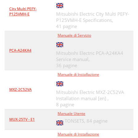
City Multi PEFY-
Mitsubishi Electric City Multi PEFY-
P125VMH-E
P125VMH-E Specifications,
41 pagine
Manuale di Servizio
PCA-A24KA4
Mitsubishi Electric PCA-A24KA4
Service manual,
36 pagine
Manuale di Installazione
MXZ-2C52VA
Mitsubishi Electric MXZ-2C52VA
Installation manual [en] ,
8 pagine
Manuale Utente
MUX-25TV - E1
TONSETS,
84 pagine
Manuale di Installazione